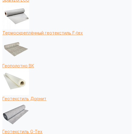
Термоскреплённый геотекстиль F-tex
Геополотно ВК
Геотекстиль Дорнит
Геотекстиль G-Tex