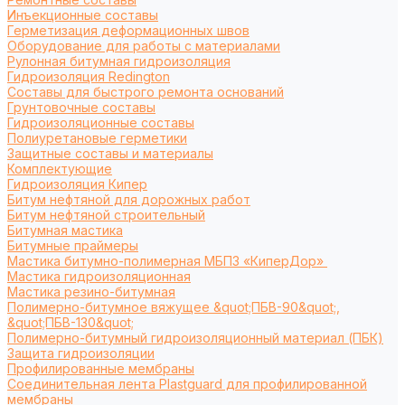
Инъекционные составы
Герметизация деформационных швов
Оборудование для работы с материалами
Рулонная битумная гидроизоляция
Гидроизоляция Redington
Составы для быстрого ремонта оснований
Грунтовочные составы
Гидроизоляционные составы
Полиуретановые герметики
Защитные составы и материалы
Комплектующие
Гидроизоляция Кипер
Битум нефтяной для дорожных работ
Битум нефтяной строительный
Битумная мастика
Битумные праймеры
Мастика битумно-полимерная МБПЗ «КиперДор»
Мастика гидроизоляционная
Мастика резино-битумная
Полимерно-битумное вяжущее &quot;ПБВ-90&quot;,
&quot;ПБВ-130&quot;
Полимерно-битумный гидроизоляционный материал (ПБК)
Защита гидроизоляции
Профилированные мембраны
Соединительная лента Plastguard для профилированной
мембраны