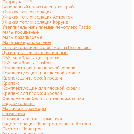
Cкорлупа ППУ
Вспененный полиэтилен для труб
Жидкая теплоизоляция
Жидкая теплоизоляция Астратек
Жидкая теплоизоляция Корунд
Утеплитель напыляемый пеноплэкс Fastfix
Маты прошивные
Маты базальтовые
Маты минераловатные
Теплоизоляционные сегменты Пеноплэкс
Цилиндры теплоизоляционные
ПВХ-мембраны для кровли
ПВХ-мембраны Plastfoil
Комплектация для плоской кровли
Комплектующие для плоской кровли
Крепеж для плоской кровли
Крепеж
Комплектующие для плоской кровли
Крепеж для плоской кровли
Фасадные дюбеля для теплоизоляции
Гидроизоляция
Мастики и праймеры
Герметики
Полиуретановые герметики
Гидроизоляция Пенетрон, защита бетона
Система Пенетрон
Ремонтные составы