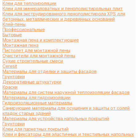
Клеи для теплоизоляции
Клеи для минераловатных и пенополистирольных плит
Клеи для экструдированного пенополистирола XPS для
бетонных, металлических и деревянных оснований
Клей-пены
Профессиональные
Бытовые
Монтажная пена и комплектующие
Монтажная пена
Пистолет для монтажной пены
Очистители для монтажной пены
Сухие строительные смеси
Ceresit
Материалы для отделки и защиты фасадов
Грунтовки
Декоративные штукатурки
Краски
Материалы для систем наружной теплоизоляции фасадов
Материалы для гидроизоляции
Гидроизоляционные материалы
Санирующие материалы для осушения и защиты от солей
кладок старых зданий
Материалы для устройства напольных покрытий
Грунтовки
Клеи для паркетных покрытий
Клеи и фиксаторы для эластичных и текстильных напольных