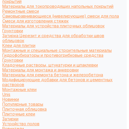
покрытий
Материалы для токопроводящих напольных покрытий
Ремонтные смеси
Самовыравнивающиеся (нивелирующие) смеси для пола
Смеси для изготовления стяжек
Материалы для устройства плиточных облицовок
Грунтовки
Затирка Церезит и средства для обработки швов
облицовок
Клеи для плитки
Монтажные и специальные строительные материалы
Гидрофобизаторы и противогрибковые средства
Грунтовки
Кладочные растворы, штукатурки и шпаклевки
Материалы для монтажа и анкеровки
Материалы для ремонта бетона и железобетона
Модифицирующие добавки для бетонов и цементных
растворов
Монтажные клеи
Unis
Новинки
Популярные товары
Плиточная облицовка
Плиточные клеи
Затирки
Устройство полов
Ровнители