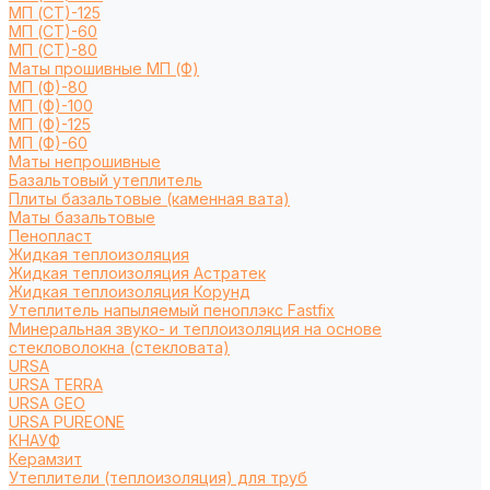
МП (СТ)-125
МП (СТ)-60
МП (СТ)-80
Маты прошивные МП (Ф)
МП (Ф)-80
МП (Ф)-100
МП (Ф)-125
МП (Ф)-60
Маты непрошивные
Базальтовый утеплитель
Плиты базальтовые (каменная вата)
Маты базальтовые
Пенопласт
Жидкая теплоизоляция
Жидкая теплоизоляция Астратек
Жидкая теплоизоляция Корунд
Утеплитель напыляемый пеноплэкс Fastfix
Минеральная звуко- и теплоизоляция на основе
стекловолокна (стекловата)
URSA
URSA TERRA
URSA GEO
URSA PUREONE
КНАУФ
Керамзит
Утеплители (теплоизоляция) для труб