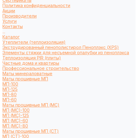
Сертификаты
Политика конфиденциальности
Акции
Производители
Услуги
Контакты
...
Каталог
Утеплители (теплоизоляция)
Экструдированный пенополистирол Пеноплэкс (XPS)
Элементы стяжки для несъемной опалубки из пеноплэкса
Теплоизоляция PIR (плиты)
Частные дома и квартиры
Профессиональное строительство
Маты минераловатные
Маты прошивные МП
МП-100
МП-125
МП-80
МП-60
Маты прошивные МП (МС)
МП (МС)-100
МП (МС)-125
МП (МС)-60
МП (МС)-80
Маты прошивные МП (СТ)
МП (СТ)-100