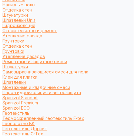
Наливные полы
Отделка стен
Штукатурки
Шпатлевки Unis
Гидроизоляция
Строительство и ремонт
Утепление фасада
Грунтовки
Отделка стен
Грунтовки
Утепление фасадов
Ремонтные и защитные смеси
Штукатурки
Самовыравнивающиеся смеси для пола
Клеи для плитки
Шпатлевки
Монтажные и кладочные смеси
Паро-гидроизоляция и ветрозащита
Spanizol Standart
Spanizol Premium
Spanizol ECO
Геотекстиль
Термоскреплённый геотекстиль F-tex
Геополотно ВК
Геотекстиль Дорнит
Геотекстиль G-Tex