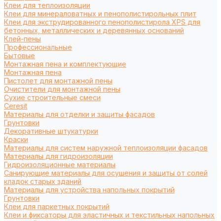
Клеи для теплоизоляции
Клеи для минераловатных и пенополистирольных плит
Клеи для экструдированного пенополистирола XPS для
бетонных, металлических и деревянных оснований
Клей-пены
Профессиональные
Бытовые
Монтажная пена и комплектующие
Монтажная пена
Пистолет для монтажной пены
Очистители для монтажной пены
Сухие строительные смеси
Ceresit
Материалы для отделки и защиты фасадов
Грунтовки
Декоративные штукатурки
Краски
Материалы для систем наружной теплоизоляции фасадов
Материалы для гидроизоляции
Гидроизоляционные материалы
Санирующие материалы для осушения и защиты от солей
кладок старых зданий
Материалы для устройства напольных покрытий
Грунтовки
Клеи для паркетных покрытий
Клеи и фиксаторы для эластичных и текстильных напольных