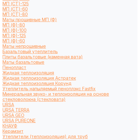
МП (СТ)-125
МП (СТ)-60
МП (СТ)-80
Маты прошивные МП (Ф)
МП (Ф)-80
МП (Ф)-100
МП (Ф)-125
МП (Ф)-60
Маты непрошивные
Базальтовый утеплитель
Плиты базальтовые (каменная вата)
Маты базальтовые
Пенопласт
Жидкая теплоизоляция
Жидкая теплоизоляция Астратек
Жидкая теплоизоляция Корунд
Утеплитель напыляемый пеноплэкс Fastfix
Минеральная звуко- и теплоизоляция на основе
стекловолокна (стекловата)
URSA
URSA TERRA
URSA GEO
URSA PUREONE
КНАУФ
Керамзит
Утеплители (теплоизоляция) для труб