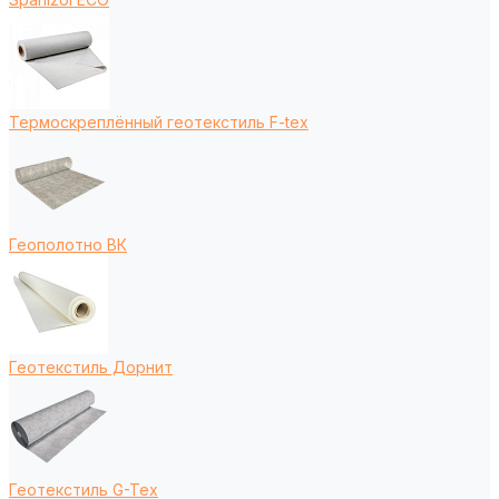
Термоскреплённый геотекстиль F-tex
Геополотно ВК
Геотекстиль Дорнит
Геотекстиль G-Tex