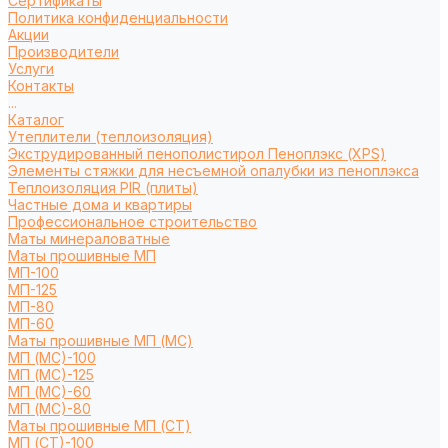
Сертификаты
Политика конфиденциальности
Акции
Производители
Услуги
Контакты
...
Каталог
Утеплители (теплоизоляция)
Экструдированный пенополистирол Пеноплэкс (XPS)
Элементы стяжки для несъемной опалубки из пеноплэкса
Теплоизоляция PIR (плиты)
Частные дома и квартиры
Профессиональное строительство
Маты минераловатные
Маты прошивные МП
МП-100
МП-125
МП-80
МП-60
Маты прошивные МП (МС)
МП (МС)-100
МП (МС)-125
МП (МС)-60
МП (МС)-80
Маты прошивные МП (СТ)
МП (СТ)-100