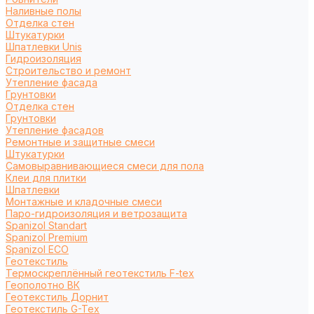
Наливные полы
Отделка стен
Штукатурки
Шпатлевки Unis
Гидроизоляция
Строительство и ремонт
Утепление фасада
Грунтовки
Отделка стен
Грунтовки
Утепление фасадов
Ремонтные и защитные смеси
Штукатурки
Самовыравнивающиеся смеси для пола
Клеи для плитки
Шпатлевки
Монтажные и кладочные смеси
Паро-гидроизоляция и ветрозащита
Spanizol Standart
Spanizol Premium
Spanizol ECO
Геотекстиль
Термоскреплённый геотекстиль F-tex
Геополотно ВК
Геотекстиль Дорнит
Геотекстиль G-Tex