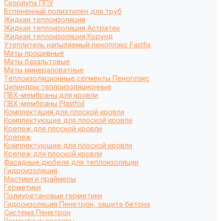
Cкорлупа ППУ
Вспененный полиэтилен для труб
Жидкая теплоизоляция
Жидкая теплоизоляция Астратек
Жидкая теплоизоляция Корунд
Утеплитель напыляемый пеноплэкс Fastfix
Маты прошивные
Маты базальтовые
Маты минераловатные
Теплоизоляционные сегменты Пеноплэкс
Цилиндры теплоизоляционные
ПВХ-мембраны для кровли
ПВХ-мембраны Plastfoil
Комплектация для плоской кровли
Комплектующие для плоской кровли
Крепеж для плоской кровли
Крепеж
Комплектующие для плоской кровли
Крепеж для плоской кровли
Фасадные дюбеля для теплоизоляции
Гидроизоляция
Мастики и праймеры
Герметики
Полиуретановые герметики
Гидроизоляция Пенетрон, защита бетона
Система Пенетрон
Ремонтные составы