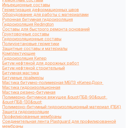
Инъекционные составы
Герметизация деформационных швов
Оборудование для работы с материалами
Рулонная битумная гидроизоляция
Гидроизоляция Redington
Составы для быстрого ремонта оснований
Грунтовочные составы
Гидроизоляционные составы
Полиуретановые герметики
Защитные составы и материалы
Комплектующие
Гидроизоляция Кипер
Битум нефтяной для дорожных работ
Битум нефтяной строительный
Битумная мастика
Битумные праймеры
Мастика битумно-полимерная МБПЗ «КиперДор»
Мастика гидроизоляционная
Мастика резино-битумная
Полимерно-битумное вяжущее &quot;ПБВ-90&quot;,
&quot;ПБВ-130&quot;
Полимерно-битумный гидроизоляционный материал (ПБК)
Защита гидроизоляции
Профилированные мембраны
Соединительная лента Plastguard для профилированной
мембраны