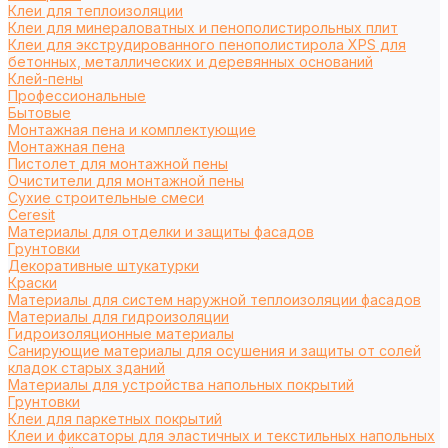
Клеи для теплоизоляции
Клеи для минераловатных и пенополистирольных плит
Клеи для экструдированного пенополистирола XPS для
бетонных, металлических и деревянных оснований
Клей-пены
Профессиональные
Бытовые
Монтажная пена и комплектующие
Монтажная пена
Пистолет для монтажной пены
Очистители для монтажной пены
Сухие строительные смеси
Ceresit
Материалы для отделки и защиты фасадов
Грунтовки
Декоративные штукатурки
Краски
Материалы для систем наружной теплоизоляции фасадов
Материалы для гидроизоляции
Гидроизоляционные материалы
Санирующие материалы для осушения и защиты от солей
кладок старых зданий
Материалы для устройства напольных покрытий
Грунтовки
Клеи для паркетных покрытий
Клеи и фиксаторы для эластичных и текстильных напольных