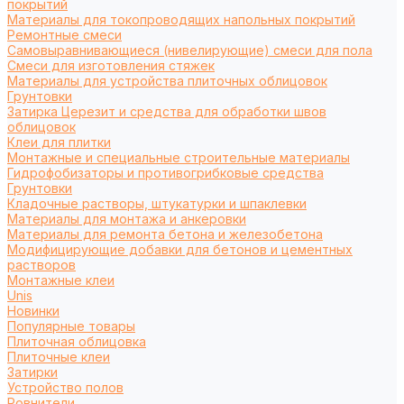
покрытий
Материалы для токопроводящих напольных покрытий
Ремонтные смеси
Самовыравнивающиеся (нивелирующие) смеси для пола
Смеси для изготовления стяжек
Материалы для устройства плиточных облицовок
Грунтовки
Затирка Церезит и средства для обработки швов
облицовок
Клеи для плитки
Монтажные и специальные строительные материалы
Гидрофобизаторы и противогрибковые средства
Грунтовки
Кладочные растворы, штукатурки и шпаклевки
Материалы для монтажа и анкеровки
Материалы для ремонта бетона и железобетона
Модифицирующие добавки для бетонов и цементных
растворов
Монтажные клеи
Unis
Новинки
Популярные товары
Плиточная облицовка
Плиточные клеи
Затирки
Устройство полов
Ровнители