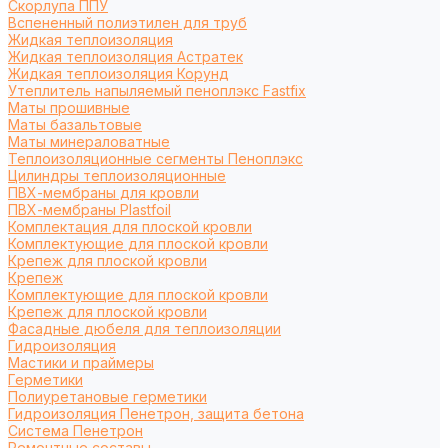
Cкорлупа ППУ
Вспененный полиэтилен для труб
Жидкая теплоизоляция
Жидкая теплоизоляция Астратек
Жидкая теплоизоляция Корунд
Утеплитель напыляемый пеноплэкс Fastfix
Маты прошивные
Маты базальтовые
Маты минераловатные
Теплоизоляционные сегменты Пеноплэкс
Цилиндры теплоизоляционные
ПВХ-мембраны для кровли
ПВХ-мембраны Plastfoil
Комплектация для плоской кровли
Комплектующие для плоской кровли
Крепеж для плоской кровли
Крепеж
Комплектующие для плоской кровли
Крепеж для плоской кровли
Фасадные дюбеля для теплоизоляции
Гидроизоляция
Мастики и праймеры
Герметики
Полиуретановые герметики
Гидроизоляция Пенетрон, защита бетона
Система Пенетрон
Ремонтные составы