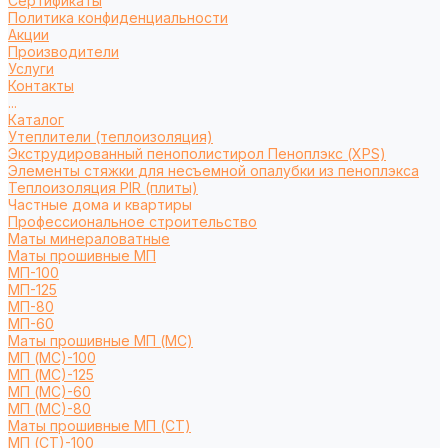
Сертификаты
Политика конфиденциальности
Акции
Производители
Услуги
Контакты
...
Каталог
Утеплители (теплоизоляция)
Экструдированный пенополистирол Пеноплэкс (XPS)
Элементы стяжки для несъемной опалубки из пеноплэкса
Теплоизоляция PIR (плиты)
Частные дома и квартиры
Профессиональное строительство
Маты минераловатные
Маты прошивные МП
МП-100
МП-125
МП-80
МП-60
Маты прошивные МП (МС)
МП (МС)-100
МП (МС)-125
МП (МС)-60
МП (МС)-80
Маты прошивные МП (СТ)
МП (СТ)-100