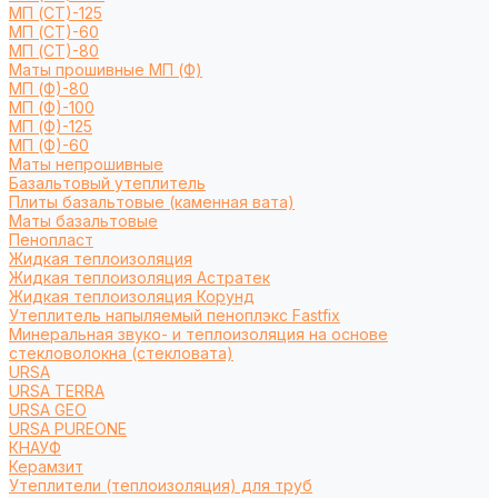
МП (СТ)-125
МП (СТ)-60
МП (СТ)-80
Маты прошивные МП (Ф)
МП (Ф)-80
МП (Ф)-100
МП (Ф)-125
МП (Ф)-60
Маты непрошивные
Базальтовый утеплитель
Плиты базальтовые (каменная вата)
Маты базальтовые
Пенопласт
Жидкая теплоизоляция
Жидкая теплоизоляция Астратек
Жидкая теплоизоляция Корунд
Утеплитель напыляемый пеноплэкс Fastfix
Минеральная звуко- и теплоизоляция на основе
стекловолокна (стекловата)
URSA
URSA TERRA
URSA GEO
URSA PUREONE
КНАУФ
Керамзит
Утеплители (теплоизоляция) для труб