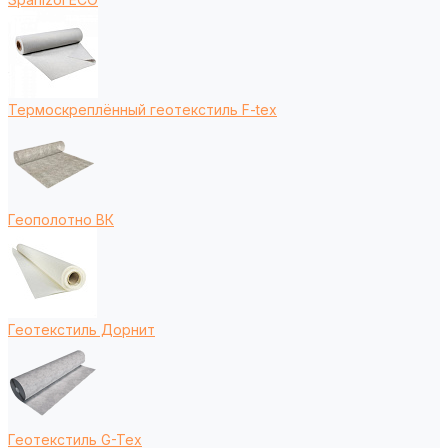
Термоскреплённый геотекстиль F-tex
Геополотно ВК
Геотекстиль Дорнит
Геотекстиль G-Tex