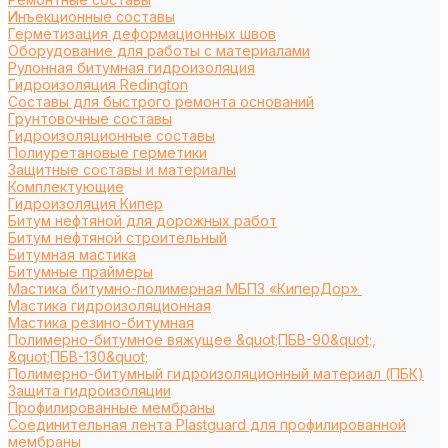
Инъекционные составы
Герметизация деформационных швов
Оборудование для работы с материалами
Рулонная битумная гидроизоляция
Гидроизоляция Redington
Составы для быстрого ремонта оснований
Грунтовочные составы
Гидроизоляционные составы
Полиуретановые герметики
Защитные составы и материалы
Комплектующие
Гидроизоляция Кипер
Битум нефтяной для дорожных работ
Битум нефтяной строительный
Битумная мастика
Битумные праймеры
Мастика битумно-полимерная МБПЗ «КиперДор»
Мастика гидроизоляционная
Мастика резино-битумная
Полимерно-битумное вяжущее &quot;ПБВ-90&quot;,
&quot;ПБВ-130&quot;
Полимерно-битумный гидроизоляционный материал (ПБК)
Защита гидроизоляции
Профилированные мембраны
Соединительная лента Plastguard для профилированной
мембраны