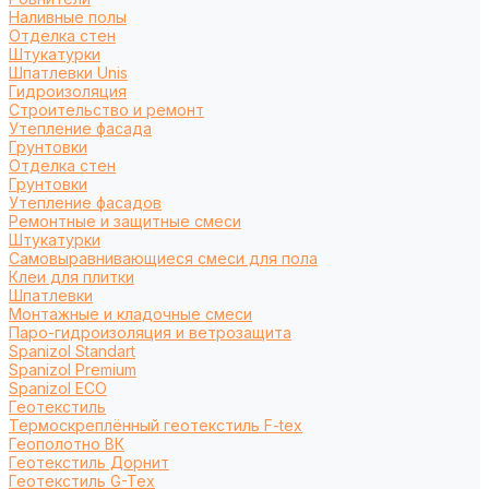
Наливные полы
Отделка стен
Штукатурки
Шпатлевки Unis
Гидроизоляция
Строительство и ремонт
Утепление фасада
Грунтовки
Отделка стен
Грунтовки
Утепление фасадов
Ремонтные и защитные смеси
Штукатурки
Самовыравнивающиеся смеси для пола
Клеи для плитки
Шпатлевки
Монтажные и кладочные смеси
Паро-гидроизоляция и ветрозащита
Spanizol Standart
Spanizol Premium
Spanizol ECO
Геотекстиль
Термоскреплённый геотекстиль F-tex
Геополотно ВК
Геотекстиль Дорнит
Геотекстиль G-Tex