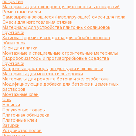
покрытий
Материалы для токопроводящих напольных покрытий
Ремонтные смеси
Самовыравнивающиеся (нивелирующие) смеси для пола
Смеси для изготовления стяжек
Материалы для устройства плиточных облицовок
Грунтовки
Затирка Церезит и средства для обработки швов
облицовок
Клеи для плитки
Монтажные и специальные строительные материалы
Гидрофобизаторы и противогрибковые средства
Грунтовки
Кладочные растворы, штукатурки и шпаклевки
Материалы для монтажа и анкеровки
Материалы для ремонта бетона и железобетона
Модифицирующие добавки для бетонов и цементных
растворов
Монтажные клеи
Unis
Новинки
Популярные товары
Плиточная облицовка
Плиточные клеи
Затирки
Устройство полов
Ровнители