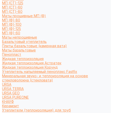
МП (СТ)-125
МП (СТ)-60
МП (СТ)-80
Маты прошивные МП (Ф)
МП (Ф)-80
МП (Ф)-100
МП (Ф)-125
МП (Ф)-60
Маты непрошивные
Базальтовый утеплитель
Плиты базальтовые (каменная вата)
Маты базальтовые
Пенопласт
Жидкая теплоизоляция
Жидкая теплоизоляция Астратек
Жидкая теплоизоляция Корунд
Утеплитель напыляемый пеноплэкс Fastfix
Минеральная звуко- и теплоизоляция на основе
стекловолокна (стекловата)
URSA
URSA TERRA
URSA GEO
URSA PUREONE
КНАУФ
Керамзит
Утеплители (теплоизоляция) для труб