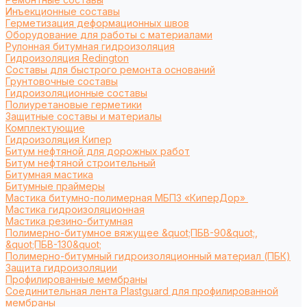
Инъекционные составы
Герметизация деформационных швов
Оборудование для работы с материалами
Рулонная битумная гидроизоляция
Гидроизоляция Redington
Составы для быстрого ремонта оснований
Грунтовочные составы
Гидроизоляционные составы
Полиуретановые герметики
Защитные составы и материалы
Комплектующие
Гидроизоляция Кипер
Битум нефтяной для дорожных работ
Битум нефтяной строительный
Битумная мастика
Битумные праймеры
Мастика битумно-полимерная МБПЗ «КиперДор»
Мастика гидроизоляционная
Мастика резино-битумная
Полимерно-битумное вяжущее &quot;ПБВ-90&quot;,
&quot;ПБВ-130&quot;
Полимерно-битумный гидроизоляционный материал (ПБК)
Защита гидроизоляции
Профилированные мембраны
Соединительная лента Plastguard для профилированной
мембраны