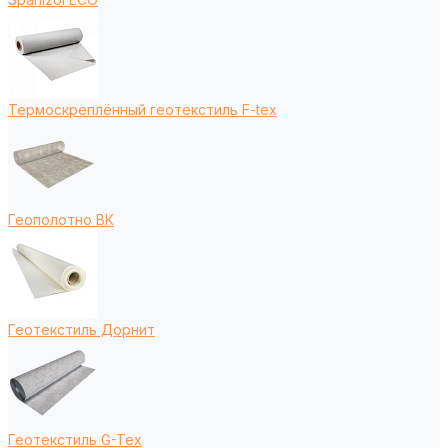
Термоскреплённый геотекстиль F-tex
Геополотно ВК
Геотекстиль Дорнит
Геотекстиль G-Tex