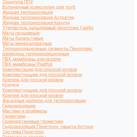
Cкорлупа ППУ
Вспененный полиэтилен для труб
Жидкая теплоизоляция
Жидкая теплоизоляция Астратек
Жидкая теплоизоляция Корунд
Утеплитель напыляемый пеноплэкс Fastfix
Маты прошивные
Маты базальтовые
Маты минераловатные
Теплоизоляционные сегменты Пеноплэкс
Цилиндры теплоизоляционные
ПВХ-мембраны для кровли
ПВХ-мембраны Plastfoil
Комплектация для плоской кровли
Комплектующие для плоской кровли
Крепеж для плоской кровли
Крепеж
Комплектующие для плоской кровли
Крепеж для плоской кровли
Фасадные дюбеля для теплоизоляции
Гидроизоляция
Мастики и праймеры
Герметики
Полиуретановые герметики
Гидроизоляция Пенетрон, защита бетона
Система Пенетрон
Ремонтные составы