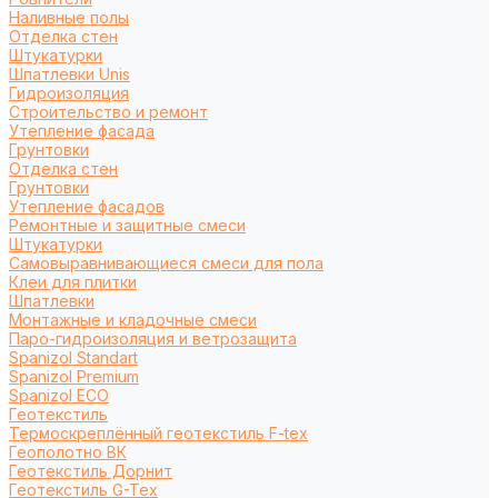
Наливные полы
Отделка стен
Штукатурки
Шпатлевки Unis
Гидроизоляция
Строительство и ремонт
Утепление фасада
Грунтовки
Отделка стен
Грунтовки
Утепление фасадов
Ремонтные и защитные смеси
Штукатурки
Самовыравнивающиеся смеси для пола
Клеи для плитки
Шпатлевки
Монтажные и кладочные смеси
Паро-гидроизоляция и ветрозащита
Spanizol Standart
Spanizol Premium
Spanizol ECO
Геотекстиль
Термоскреплённый геотекстиль F-tex
Геополотно ВК
Геотекстиль Дорнит
Геотекстиль G-Tex