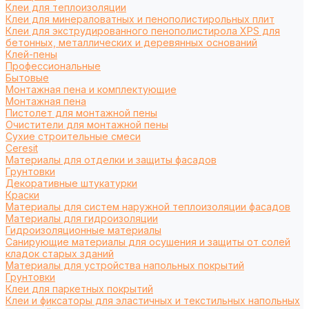
Клеи для теплоизоляции
Клеи для минераловатных и пенополистирольных плит
Клеи для экструдированного пенополистирола XPS для
бетонных, металлических и деревянных оснований
Клей-пены
Профессиональные
Бытовые
Монтажная пена и комплектующие
Монтажная пена
Пистолет для монтажной пены
Очистители для монтажной пены
Сухие строительные смеси
Ceresit
Материалы для отделки и защиты фасадов
Грунтовки
Декоративные штукатурки
Краски
Материалы для систем наружной теплоизоляции фасадов
Материалы для гидроизоляции
Гидроизоляционные материалы
Санирующие материалы для осушения и защиты от солей
кладок старых зданий
Материалы для устройства напольных покрытий
Грунтовки
Клеи для паркетных покрытий
Клеи и фиксаторы для эластичных и текстильных напольных