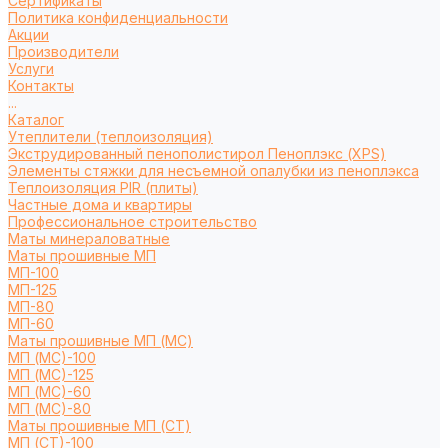
Сертификаты
Политика конфиденциальности
Акции
Производители
Услуги
Контакты
...
Каталог
Утеплители (теплоизоляция)
Экструдированный пенополистирол Пеноплэкс (XPS)
Элементы стяжки для несъемной опалубки из пеноплэкса
Теплоизоляция PIR (плиты)
Частные дома и квартиры
Профессиональное строительство
Маты минераловатные
Маты прошивные МП
МП-100
МП-125
МП-80
МП-60
Маты прошивные МП (МС)
МП (МС)-100
МП (МС)-125
МП (МС)-60
МП (МС)-80
Маты прошивные МП (СТ)
МП (СТ)-100