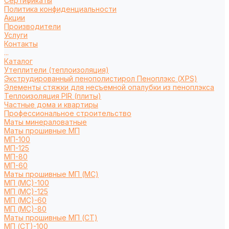
Сертификаты
Политика конфиденциальности
Акции
Производители
Услуги
Контакты
...
Каталог
Утеплители (теплоизоляция)
Экструдированный пенополистирол Пеноплэкс (XPS)
Элементы стяжки для несъемной опалубки из пеноплэкса
Теплоизоляция PIR (плиты)
Частные дома и квартиры
Профессиональное строительство
Маты минераловатные
Маты прошивные МП
МП-100
МП-125
МП-80
МП-60
Маты прошивные МП (МС)
МП (МС)-100
МП (МС)-125
МП (МС)-60
МП (МС)-80
Маты прошивные МП (СТ)
МП (СТ)-100