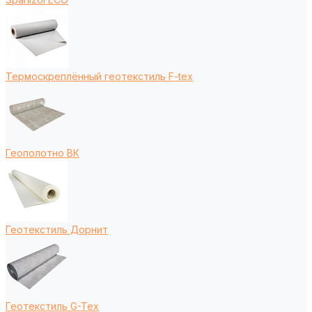
Термоскреплённый геотекстиль F-tex
Геополотно ВК
Геотекстиль Дорнит
Геотекстиль G-Tex