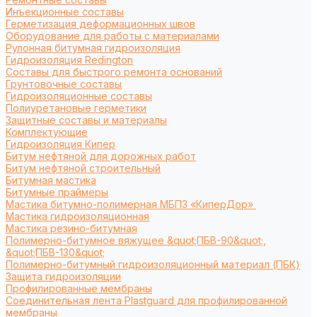
Инъекционные составы
Герметизация деформационных швов
Оборудование для работы с материалами
Рулонная битумная гидроизоляция
Гидроизоляция Redington
Составы для быстрого ремонта оснований
Грунтовочные составы
Гидроизоляционные составы
Полиуретановые герметики
Защитные составы и материалы
Комплектующие
Гидроизоляция Кипер
Битум нефтяной для дорожных работ
Битум нефтяной строительный
Битумная мастика
Битумные праймеры
Мастика битумно-полимерная МБПЗ «КиперДор»
Мастика гидроизоляционная
Мастика резино-битумная
Полимерно-битумное вяжущее &quot;ПБВ-90&quot;,
&quot;ПБВ-130&quot;
Полимерно-битумный гидроизоляционный материал (ПБК)
Защита гидроизоляции
Профилированные мембраны
Соединительная лента Plastguard для профилированной
мембраны