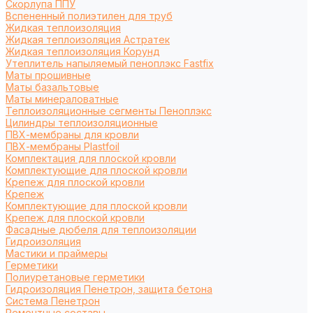
Cкорлупа ППУ
Вспененный полиэтилен для труб
Жидкая теплоизоляция
Жидкая теплоизоляция Астратек
Жидкая теплоизоляция Корунд
Утеплитель напыляемый пеноплэкс Fastfix
Маты прошивные
Маты базальтовые
Маты минераловатные
Теплоизоляционные сегменты Пеноплэкс
Цилиндры теплоизоляционные
ПВХ-мембраны для кровли
ПВХ-мембраны Plastfoil
Комплектация для плоской кровли
Комплектующие для плоской кровли
Крепеж для плоской кровли
Крепеж
Комплектующие для плоской кровли
Крепеж для плоской кровли
Фасадные дюбеля для теплоизоляции
Гидроизоляция
Мастики и праймеры
Герметики
Полиуретановые герметики
Гидроизоляция Пенетрон, защита бетона
Система Пенетрон
Ремонтные составы