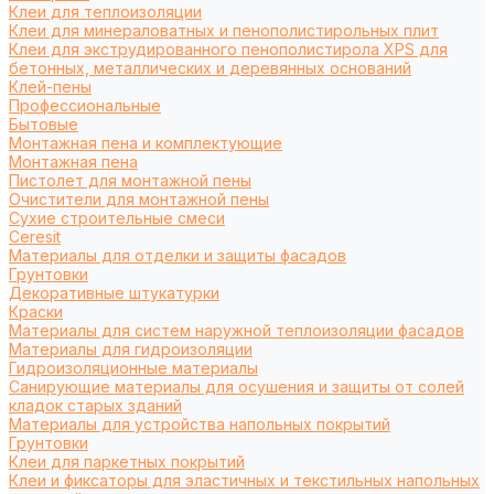
Клеи для теплоизоляции
Клеи для минераловатных и пенополистирольных плит
Клеи для экструдированного пенополистирола XPS для
бетонных, металлических и деревянных оснований
Клей-пены
Профессиональные
Бытовые
Монтажная пена и комплектующие
Монтажная пена
Пистолет для монтажной пены
Очистители для монтажной пены
Сухие строительные смеси
Ceresit
Материалы для отделки и защиты фасадов
Грунтовки
Декоративные штукатурки
Краски
Материалы для систем наружной теплоизоляции фасадов
Материалы для гидроизоляции
Гидроизоляционные материалы
Санирующие материалы для осушения и защиты от солей
кладок старых зданий
Материалы для устройства напольных покрытий
Грунтовки
Клеи для паркетных покрытий
Клеи и фиксаторы для эластичных и текстильных напольных