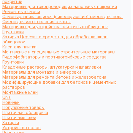
покрытий
Материалы для токопроводящих напольных покрытий
Ремонтные смеси
Самовыравнивающиеся (нивелирующие) смеси для пола
Смеси для изготовления стяжек
Материалы для устройства плиточных облицовок
Грунтовки
Затирка Церезит и средства для обработки швов
облицовок
Клеи для плитки
Монтажные и специальные строительные материалы
Гидрофобизаторы и противогрибковые средства
Грунтовки
Кладочные растворы, штукатурки и шпаклевки
Материалы для монтажа и анкеровки
Материалы для ремонта бетона и железобетона
Модифицирующие добавки для бетонов и цементных
растворов
Монтажные клеи
Unis
Новинки
Популярные товары
Плиточная облицовка
Плиточные клеи
Затирки
Устройство полов
Ровнители