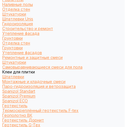
Наливные полы
Отделка стен
Штукатурки
Шпатлевки Unis
Гидроизоляция
Строительство и ремонт
Утепление фасада
Грунтовки
Отделка стен
Грунтовки
Утепление фасадов
Ремонтные и защитные смеси
Штукатурки
Самовыравнивающиеся смеси для пола
Клеи для плитки
Шпатлевки
Монтажные и кладочные смеси
Паро-гидроизоляция и ветрозащита
Spanizol Standart
Spanizol Premium
Spanizol ECO
Геотекстиль
Термоскреплённый геотекстиль F-tex
Геополотно ВК
Геотекстиль Дорнит
Геотекстиль G-Tex