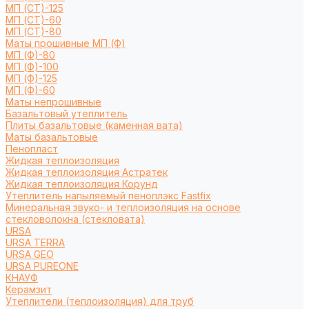
МП (СТ)-125
МП (СТ)-60
МП (СТ)-80
Маты прошивные МП (Ф)
МП (Ф)-80
МП (Ф)-100
МП (Ф)-125
МП (Ф)-60
Маты непрошивные
Базальтовый утеплитель
Плиты базальтовые (каменная вата)
Маты базальтовые
Пенопласт
Жидкая теплоизоляция
Жидкая теплоизоляция Астратек
Жидкая теплоизоляция Корунд
Утеплитель напыляемый пеноплэкс Fastfix
Минеральная звуко- и теплоизоляция на основе
стекловолокна (стекловата)
URSA
URSA TERRA
URSA GEO
URSA PUREONE
КНАУФ
Керамзит
Утеплители (теплоизоляция) для труб