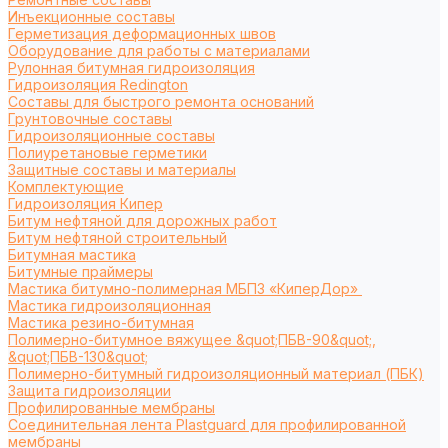
Инъекционные составы
Герметизация деформационных швов
Оборудование для работы с материалами
Рулонная битумная гидроизоляция
Гидроизоляция Redington
Составы для быстрого ремонта оснований
Грунтовочные составы
Гидроизоляционные составы
Полиуретановые герметики
Защитные составы и материалы
Комплектующие
Гидроизоляция Кипер
Битум нефтяной для дорожных работ
Битум нефтяной строительный
Битумная мастика
Битумные праймеры
Мастика битумно-полимерная МБПЗ «КиперДор»
Мастика гидроизоляционная
Мастика резино-битумная
Полимерно-битумное вяжущее &quot;ПБВ-90&quot;,
&quot;ПБВ-130&quot;
Полимерно-битумный гидроизоляционный материал (ПБК)
Защита гидроизоляции
Профилированные мембраны
Соединительная лента Plastguard для профилированной
мембраны