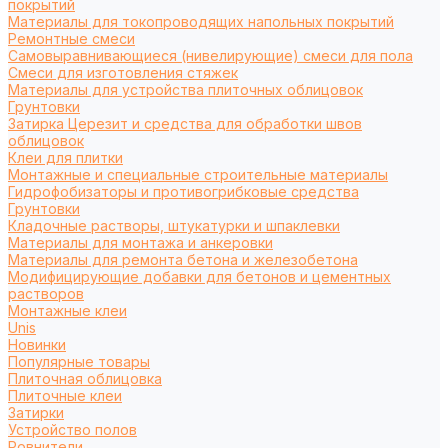
покрытий
Материалы для токопроводящих напольных покрытий
Ремонтные смеси
Самовыравнивающиеся (нивелирующие) смеси для пола
Смеси для изготовления стяжек
Материалы для устройства плиточных облицовок
Грунтовки
Затирка Церезит и средства для обработки швов
облицовок
Клеи для плитки
Монтажные и специальные строительные материалы
Гидрофобизаторы и противогрибковые средства
Грунтовки
Кладочные растворы, штукатурки и шпаклевки
Материалы для монтажа и анкеровки
Материалы для ремонта бетона и железобетона
Модифицирующие добавки для бетонов и цементных
растворов
Монтажные клеи
Unis
Новинки
Популярные товары
Плиточная облицовка
Плиточные клеи
Затирки
Устройство полов
Ровнители