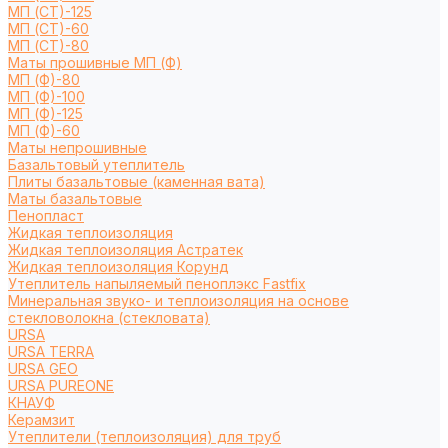
МП (СТ)-125
МП (СТ)-60
МП (СТ)-80
Маты прошивные МП (Ф)
МП (Ф)-80
МП (Ф)-100
МП (Ф)-125
МП (Ф)-60
Маты непрошивные
Базальтовый утеплитель
Плиты базальтовые (каменная вата)
Маты базальтовые
Пенопласт
Жидкая теплоизоляция
Жидкая теплоизоляция Астратек
Жидкая теплоизоляция Корунд
Утеплитель напыляемый пеноплэкс Fastfix
Минеральная звуко- и теплоизоляция на основе
стекловолокна (стекловата)
URSA
URSA TERRA
URSA GEO
URSA PUREONE
КНАУФ
Керамзит
Утеплители (теплоизоляция) для труб