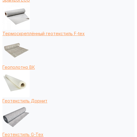
Термоскреплённый геотекстиль F-tex
Геополотно ВК
Геотекстиль Дорнит
Геотекстиль G-Tex