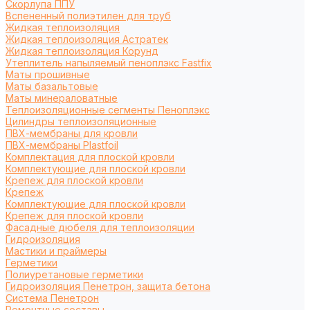
Cкорлупа ППУ
Вспененный полиэтилен для труб
Жидкая теплоизоляция
Жидкая теплоизоляция Астратек
Жидкая теплоизоляция Корунд
Утеплитель напыляемый пеноплэкс Fastfix
Маты прошивные
Маты базальтовые
Маты минераловатные
Теплоизоляционные сегменты Пеноплэкс
Цилиндры теплоизоляционные
ПВХ-мембраны для кровли
ПВХ-мембраны Plastfoil
Комплектация для плоской кровли
Комплектующие для плоской кровли
Крепеж для плоской кровли
Крепеж
Комплектующие для плоской кровли
Крепеж для плоской кровли
Фасадные дюбеля для теплоизоляции
Гидроизоляция
Мастики и праймеры
Герметики
Полиуретановые герметики
Гидроизоляция Пенетрон, защита бетона
Система Пенетрон
Ремонтные составы