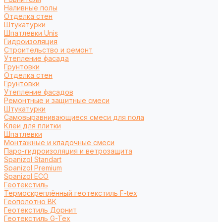
Наливные полы
Отделка стен
Штукатурки
Шпатлевки Unis
Гидроизоляция
Строительство и ремонт
Утепление фасада
Грунтовки
Отделка стен
Грунтовки
Утепление фасадов
Ремонтные и защитные смеси
Штукатурки
Самовыравнивающиеся смеси для пола
Клеи для плитки
Шпатлевки
Монтажные и кладочные смеси
Паро-гидроизоляция и ветрозащита
Spanizol Standart
Spanizol Premium
Spanizol ECO
Геотекстиль
Термоскреплённый геотекстиль F-tex
Геополотно ВК
Геотекстиль Дорнит
Геотекстиль G-Tex