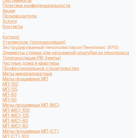
Сертификаты
Политика конфиденциальности
Акции
Производители
Услуги
Контакты
...
Каталог
Утеплители (теплоизоляция)
Экструдированный пенополистирол Пеноплэкс (XPS)
Элементы стяжки для несъемной опалубки из пеноплэкса
Теплоизоляция PIR (плиты)
Частные дома и квартиры
Профессиональное строительство
Маты минераловатные
Маты прошивные МП
МП-100
МП-125
МП-80
МП-60
Маты прошивные МП (МС)
МП (МС)-100
МП (МС)-125
МП (МС)-60
МП (МС)-80
Маты прошивные МП (СТ)
МП (СТ)-100