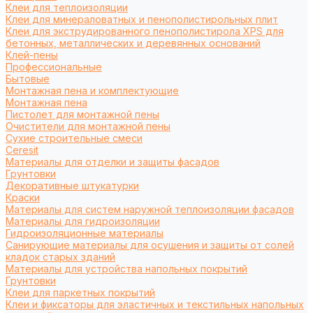
Клеи для теплоизоляции
Клеи для минераловатных и пенополистирольных плит
Клеи для экструдированного пенополистирола XPS для
бетонных, металлических и деревянных оснований
Клей-пены
Профессиональные
Бытовые
Монтажная пена и комплектующие
Монтажная пена
Пистолет для монтажной пены
Очистители для монтажной пены
Сухие строительные смеси
Ceresit
Материалы для отделки и защиты фасадов
Грунтовки
Декоративные штукатурки
Краски
Материалы для систем наружной теплоизоляции фасадов
Материалы для гидроизоляции
Гидроизоляционные материалы
Санирующие материалы для осушения и защиты от солей
кладок старых зданий
Материалы для устройства напольных покрытий
Грунтовки
Клеи для паркетных покрытий
Клеи и фиксаторы для эластичных и текстильных напольных