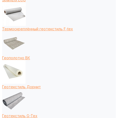
Термоскреплённый геотекстиль F-tex
Геополотно ВК
Геотекстиль Дорнит
Геотекстиль G-Tex