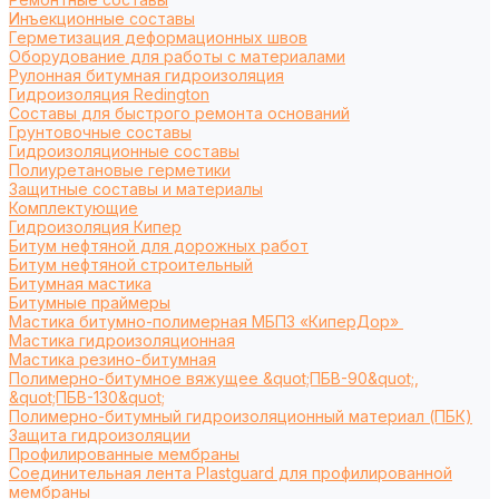
Инъекционные составы
Герметизация деформационных швов
Оборудование для работы с материалами
Рулонная битумная гидроизоляция
Гидроизоляция Redington
Составы для быстрого ремонта оснований
Грунтовочные составы
Гидроизоляционные составы
Полиуретановые герметики
Защитные составы и материалы
Комплектующие
Гидроизоляция Кипер
Битум нефтяной для дорожных работ
Битум нефтяной строительный
Битумная мастика
Битумные праймеры
Мастика битумно-полимерная МБПЗ «КиперДор»
Мастика гидроизоляционная
Мастика резино-битумная
Полимерно-битумное вяжущее &quot;ПБВ-90&quot;,
&quot;ПБВ-130&quot;
Полимерно-битумный гидроизоляционный материал (ПБК)
Защита гидроизоляции
Профилированные мембраны
Соединительная лента Plastguard для профилированной
мембраны