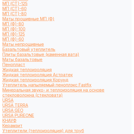
МП (СТ)-125
МП (СТ)-60
МП (СТ)-80
Маты прошивные МП (Ф)
МП (Ф)-80
МП (Ф)-100
МП (Ф)-125
МП (Ф)-60
Маты непрошивные
Базальтовый утеплитель
Плиты базальтовые (каменная вата)
Маты базальтовые
Пенопласт
Жидкая теплоизоляция
Жидкая теплоизоляция Астратек
Жидкая теплоизоляция Корунд
Утеплитель напыляемый пеноплэкс Fastfix
Минеральная звуко- и теплоизоляция на основе
стекловолокна (стекловата)
URSA
URSA TERRA
URSA GEO
URSA PUREONE
КНАУФ
Керамзит
Утеплители (теплоизоляция) для труб