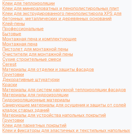
Клеи для теплоизоляции
Клеи для минераловатных и пенополистирольных плит
Клеи для экструдированного пенополистирола XPS для
бетонных, металлических и деревянных оснований
Клей-пены
Профессиональные
Бытовые
Монтажная пена и комплектующие
Монтажная пена
Пистолет для монтажной пены
Очистители для монтажной пены
Сухие строительные смеси
Ceresit
Материалы для отделки и защиты фасадов
Грунтовки
Декоративные штукатурки
Краски
Материалы для систем наружной теплоизоляции фасадов
Материалы для гидроизоляции
Гидроизоляционные материалы
Санирующие материалы для осушения и защиты от солей
кладок старых зданий
Материалы для устройства напольных покрытий
Грунтовки
Клеи для паркетных покрытий
Клеи и фиксаторы для эластичных и текстильных напольных