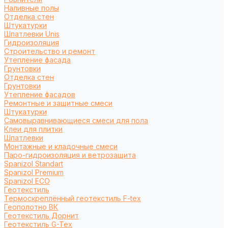
Наливные полы
Отделка стен
Штукатурки
Шпатлевки Unis
Гидроизоляция
Строительство и ремонт
Утепление фасада
Грунтовки
Отделка стен
Грунтовки
Утепление фасадов
Ремонтные и защитные смеси
Штукатурки
Самовыравнивающиеся смеси для пола
Клеи для плитки
Шпатлевки
Монтажные и кладочные смеси
Паро-гидроизоляция и ветрозащита
Spanizol Standart
Spanizol Premium
Spanizol ECO
Геотекстиль
Термоскреплённый геотекстиль F-tex
Геополотно ВК
Геотекстиль Дорнит
Геотекстиль G-Tex