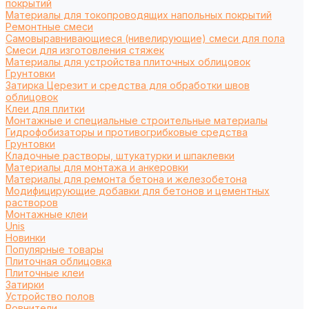
покрытий
Материалы для токопроводящих напольных покрытий
Ремонтные смеси
Самовыравнивающиеся (нивелирующие) смеси для пола
Смеси для изготовления стяжек
Материалы для устройства плиточных облицовок
Грунтовки
Затирка Церезит и средства для обработки швов
облицовок
Клеи для плитки
Монтажные и специальные строительные материалы
Гидрофобизаторы и противогрибковые средства
Грунтовки
Кладочные растворы, штукатурки и шпаклевки
Материалы для монтажа и анкеровки
Материалы для ремонта бетона и железобетона
Модифицирующие добавки для бетонов и цементных
растворов
Монтажные клеи
Unis
Новинки
Популярные товары
Плиточная облицовка
Плиточные клеи
Затирки
Устройство полов
Ровнители