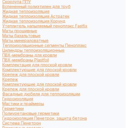
Cкорлупа ППУ
Вспененный полиэтилен для труб
Жидкая теплоизоляция
Жидкая теплоизоляция Астратек
Жидкая теплоизоляция Корунд
Утеплитель напыляемый пеноплэкс Fastfix
Маты прошивные
Маты базальтовые
Маты минераловатные
Теплоизоляционные сегменты Пеноплэкс
Цилиндры теплоизоляционные
ПВХ-мембраны для кровли
ПВХ-мембраны Plastfoil
Комплектация для плоской кровли
Комплектующие для плоской кровли
Крепеж для плоской кровли
Крепеж
Комплектующие для плоской кровли
Крепеж для плоской кровли
Фасадные дюбеля для теплоизоляции
Гидроизоляция
Мастики и праймеры
Герметики
Полиуретановые герметики
Гидроизоляция Пенетрон, защита бетона
Система Пенетрон
Ремонтные составы