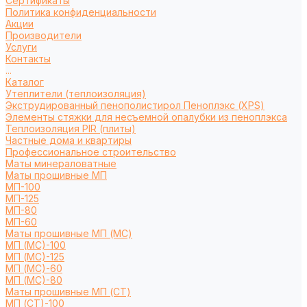
Сертификаты
Политика конфиденциальности
Акции
Производители
Услуги
Контакты
...
Каталог
Утеплители (теплоизоляция)
Экструдированный пенополистирол Пеноплэкс (XPS)
Элементы стяжки для несъемной опалубки из пеноплэкса
Теплоизоляция PIR (плиты)
Частные дома и квартиры
Профессиональное строительство
Маты минераловатные
Маты прошивные МП
МП-100
МП-125
МП-80
МП-60
Маты прошивные МП (МС)
МП (МС)-100
МП (МС)-125
МП (МС)-60
МП (МС)-80
Маты прошивные МП (СТ)
МП (СТ)-100