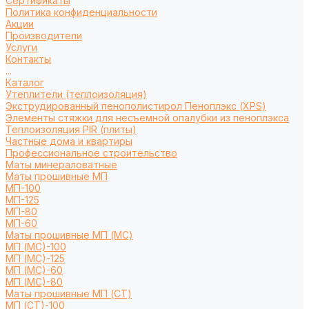
Сертификаты
Политика конфиденциальности
Акции
Производители
Услуги
Контакты
...
Каталог
Утеплители (теплоизоляция)
Экструдированный пенополистирол Пеноплэкс (XPS)
Элементы стяжки для несъемной опалубки из пеноплэкса
Теплоизоляция PIR (плиты)
Частные дома и квартиры
Профессиональное строительство
Маты минераловатные
Маты прошивные МП
МП-100
МП-125
МП-80
МП-60
Маты прошивные МП (МС)
МП (МС)-100
МП (МС)-125
МП (МС)-60
МП (МС)-80
Маты прошивные МП (СТ)
МП (СТ)-100