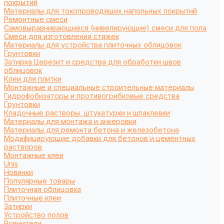
покрытий
Материалы для токопроводящих напольных покрытий
Ремонтные смеси
Самовыравнивающиеся (нивелирующие) смеси для пола
Смеси для изготовления стяжек
Материалы для устройства плиточных облицовок
Грунтовки
Затирка Церезит и средства для обработки швов
облицовок
Клеи для плитки
Монтажные и специальные строительные материалы
Гидрофобизаторы и противогрибковые средства
Грунтовки
Кладочные растворы, штукатурки и шпаклевки
Материалы для монтажа и анкеровки
Материалы для ремонта бетона и железобетона
Модифицирующие добавки для бетонов и цементных
растворов
Монтажные клеи
Unis
Новинки
Популярные товары
Плиточная облицовка
Плиточные клеи
Затирки
Устройство полов
Ровнители