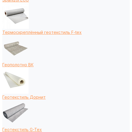
Термоскреплённый геотекстиль F-tex
Геополотно ВК
Геотекстиль Дорнит
Геотекстиль G-Tex