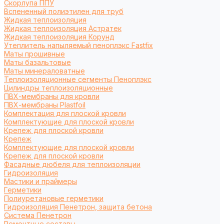
Cкорлупа ППУ
Вспененный полиэтилен для труб
Жидкая теплоизоляция
Жидкая теплоизоляция Астратек
Жидкая теплоизоляция Корунд
Утеплитель напыляемый пеноплэкс Fastfix
Маты прошивные
Маты базальтовые
Маты минераловатные
Теплоизоляционные сегменты Пеноплэкс
Цилиндры теплоизоляционные
ПВХ-мембраны для кровли
ПВХ-мембраны Plastfoil
Комплектация для плоской кровли
Комплектующие для плоской кровли
Крепеж для плоской кровли
Крепеж
Комплектующие для плоской кровли
Крепеж для плоской кровли
Фасадные дюбеля для теплоизоляции
Гидроизоляция
Мастики и праймеры
Герметики
Полиуретановые герметики
Гидроизоляция Пенетрон, защита бетона
Система Пенетрон
Ремонтные составы