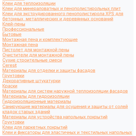
Клеи для теплоизоляции
Клеи для минераловатных и пенополистирольных плит
Клеи для экструдированного пенополистирола XPS для
бетонных, металлических и деревянных оснований
Клей-пены
Профессиональные
Бытовые
Монтажная пена и комплектующие
Монтажная пена
Пистолет для монтажной пены
Очистители для монтажной пены
Сухие строительные смеси
Ceresit
Материалы для отделки и защиты фасадов
Грунтовки
Декоративные штукатурки
Краски
Материалы для систем наружной теплоизоляции фасадов
Материалы для гидроизоляции
Гидроизоляционные материалы
Санирующие материалы для осушения и защиты от солей
кладок старых зданий
Материалы для устройства напольных покрытий
Грунтовки
Клеи для паркетных покрытий
Клеи и фиксаторы для эластичных и текстильных напольных