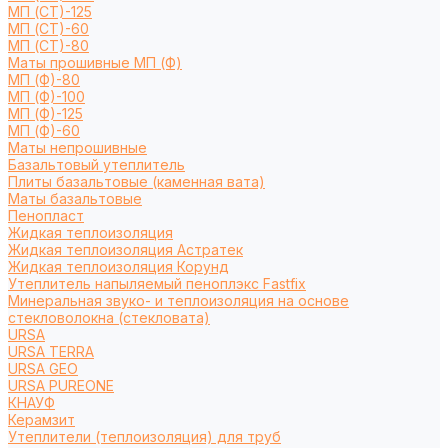
МП (СТ)-125
МП (СТ)-60
МП (СТ)-80
Маты прошивные МП (Ф)
МП (Ф)-80
МП (Ф)-100
МП (Ф)-125
МП (Ф)-60
Маты непрошивные
Базальтовый утеплитель
Плиты базальтовые (каменная вата)
Маты базальтовые
Пенопласт
Жидкая теплоизоляция
Жидкая теплоизоляция Астратек
Жидкая теплоизоляция Корунд
Утеплитель напыляемый пеноплэкс Fastfix
Минеральная звуко- и теплоизоляция на основе
стекловолокна (стекловата)
URSA
URSA TERRA
URSA GEO
URSA PUREONE
КНАУФ
Керамзит
Утеплители (теплоизоляция) для труб