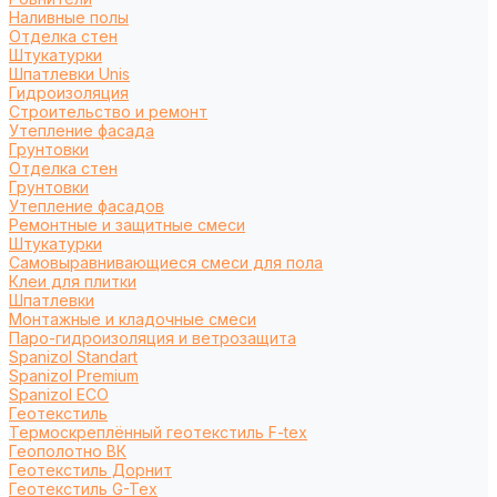
Наливные полы
Отделка стен
Штукатурки
Шпатлевки Unis
Гидроизоляция
Строительство и ремонт
Утепление фасада
Грунтовки
Отделка стен
Грунтовки
Утепление фасадов
Ремонтные и защитные смеси
Штукатурки
Самовыравнивающиеся смеси для пола
Клеи для плитки
Шпатлевки
Монтажные и кладочные смеси
Паро-гидроизоляция и ветрозащита
Spanizol Standart
Spanizol Premium
Spanizol ECO
Геотекстиль
Термоскреплённый геотекстиль F-tex
Геополотно ВК
Геотекстиль Дорнит
Геотекстиль G-Tex