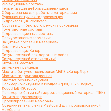
Инъекционные составы
Герметизация деформационных швов
Оборудование для работы с материалами
Рулонная битумная гидроизоляция
Гидроизоляция Redington
Составы для быстрого ремонта оснований
Грунтовочные составы
Гидроизоляционные составы
Полиуретановые герметики
Защитные составы и материалы
Комплектующие
Гидроизоляция Кипер
Битум нефтяной для дорожных работ
Битум нефтяной строительный
Битумная мастика
Битумные праймеры
Мастика битумно-полимерная МБПЗ «КиперДор»
Мастика гидроизоляционная
Мастика резино-битумная
Полимерно-битумное вяжущее &quot;ПБВ-90&quot;,
&quot;ПБВ-130&quot;
Полимерно-битумный гидроизоляционный материал (ПБК)
Защита гидроизоляции
Профилированные мембраны
Соединительная лента Plastguard для профилированной
мембраны