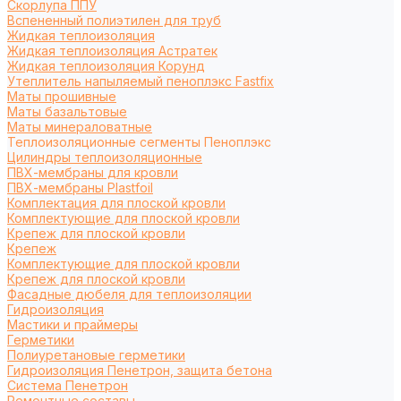
Cкорлупа ППУ
Вспененный полиэтилен для труб
Жидкая теплоизоляция
Жидкая теплоизоляция Астратек
Жидкая теплоизоляция Корунд
Утеплитель напыляемый пеноплэкс Fastfix
Маты прошивные
Маты базальтовые
Маты минераловатные
Теплоизоляционные сегменты Пеноплэкс
Цилиндры теплоизоляционные
ПВХ-мембраны для кровли
ПВХ-мембраны Plastfoil
Комплектация для плоской кровли
Комплектующие для плоской кровли
Крепеж для плоской кровли
Крепеж
Комплектующие для плоской кровли
Крепеж для плоской кровли
Фасадные дюбеля для теплоизоляции
Гидроизоляция
Мастики и праймеры
Герметики
Полиуретановые герметики
Гидроизоляция Пенетрон, защита бетона
Система Пенетрон
Ремонтные составы