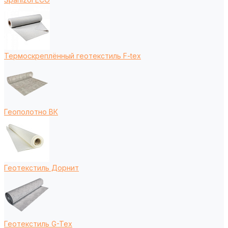
Термоскреплённый геотекстиль F-tex
Геополотно ВК
Геотекстиль Дорнит
Геотекстиль G-Tex