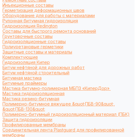
Инъекционные составы
Герметизация деформационных швов
Оборудование для работы с материалами
Рулонная битумная гидроизоляция
Гидроизоляция Redington
Составы для быстрого ремонта оснований
Грунтовочные составы
Гидроизоляционные составы
Полиуретановые герметики
Защитные составы и материалы
Комплектующие
Гидроизоляция Кипер
Битум нефтяной для дорожных работ
Битум нефтяной строительный
Битумная мастика
Битумные праймеры
Мастика битумно-полимерная МБПЗ «КиперДор»
Мастика гидроизоляционная
Мастика резино-битумная
Полимерно-битумное вяжущее &quot;ПБВ-90&quot;,
&quot;ПБВ-130&quot;
Полимерно-битумный гидроизоляционный материал (ПБК)
Защита гидроизоляции
Профилированные мембраны
Соединительная лента Plastguard для профилированной
мембраны