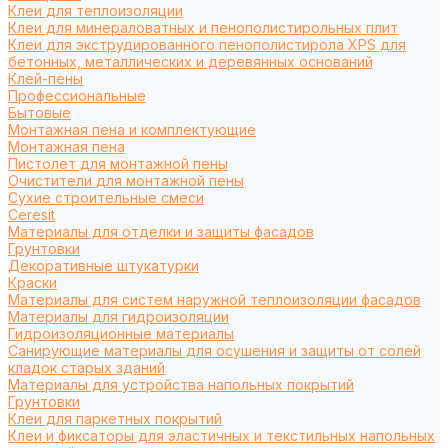
Клеи для теплоизоляции
Клеи для минераловатных и пенополистирольных плит
Клеи для экструдированного пенополистирола XPS для
бетонных, металлических и деревянных оснований
Клей-пены
Профессиональные
Бытовые
Монтажная пена и комплектующие
Монтажная пена
Пистолет для монтажной пены
Очистители для монтажной пены
Сухие строительные смеси
Ceresit
Материалы для отделки и защиты фасадов
Грунтовки
Декоративные штукатурки
Краски
Материалы для систем наружной теплоизоляции фасадов
Материалы для гидроизоляции
Гидроизоляционные материалы
Санирующие материалы для осушения и защиты от солей
кладок старых зданий
Материалы для устройства напольных покрытий
Грунтовки
Клеи для паркетных покрытий
Клеи и фиксаторы для эластичных и текстильных напольных