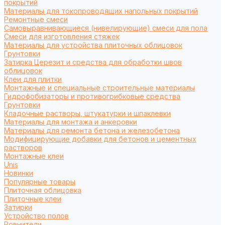
покрытий
Материалы для токопроводящих напольных покрытий
Ремонтные смеси
Самовыравнивающиеся (нивелирующие) смеси для пола
Смеси для изготовления стяжек
Материалы для устройства плиточных облицовок
Грунтовки
Затирка Церезит и средства для обработки швов
облицовок
Клеи для плитки
Монтажные и специальные строительные материалы
Гидрофобизаторы и противогрибковые средства
Грунтовки
Кладочные растворы, штукатурки и шпаклевки
Материалы для монтажа и анкеровки
Материалы для ремонта бетона и железобетона
Модифицирующие добавки для бетонов и цементных
растворов
Монтажные клеи
Unis
Новинки
Популярные товары
Плиточная облицовка
Плиточные клеи
Затирки
Устройство полов
Ровнители