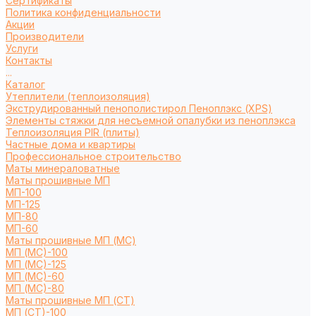
Сертификаты
Политика конфиденциальности
Акции
Производители
Услуги
Контакты
...
Каталог
Утеплители (теплоизоляция)
Экструдированный пенополистирол Пеноплэкс (XPS)
Элементы стяжки для несъемной опалубки из пеноплэкса
Теплоизоляция PIR (плиты)
Частные дома и квартиры
Профессиональное строительство
Маты минераловатные
Маты прошивные МП
МП-100
МП-125
МП-80
МП-60
Маты прошивные МП (МС)
МП (МС)-100
МП (МС)-125
МП (МС)-60
МП (МС)-80
Маты прошивные МП (СТ)
МП (СТ)-100