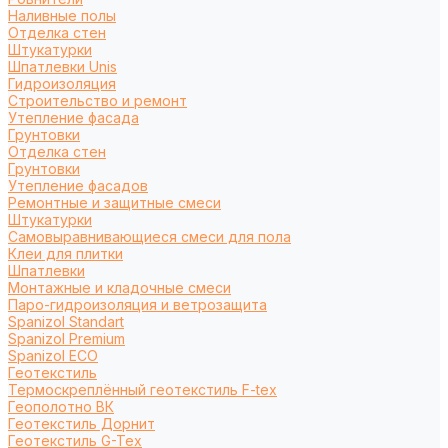
Наливные полы
Отделка стен
Штукатурки
Шпатлевки Unis
Гидроизоляция
Строительство и ремонт
Утепление фасада
Грунтовки
Отделка стен
Грунтовки
Утепление фасадов
Ремонтные и защитные смеси
Штукатурки
Самовыравнивающиеся смеси для пола
Клеи для плитки
Шпатлевки
Монтажные и кладочные смеси
Паро-гидроизоляция и ветрозащита
Spanizol Standart
Spanizol Premium
Spanizol ECO
Геотекстиль
Термоскреплённый геотекстиль F-tex
Геополотно ВК
Геотекстиль Дорнит
Геотекстиль G-Tex