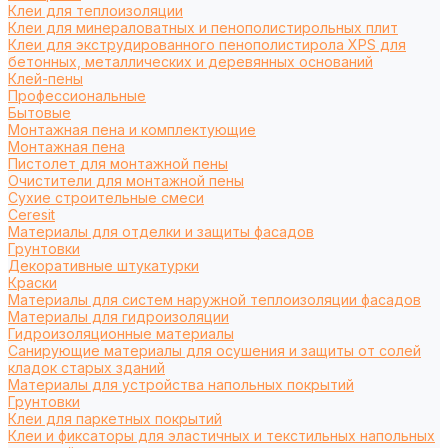
Клеи для теплоизоляции
Клеи для минераловатных и пенополистирольных плит
Клеи для экструдированного пенополистирола XPS для
бетонных, металлических и деревянных оснований
Клей-пены
Профессиональные
Бытовые
Монтажная пена и комплектующие
Монтажная пена
Пистолет для монтажной пены
Очистители для монтажной пены
Сухие строительные смеси
Ceresit
Материалы для отделки и защиты фасадов
Грунтовки
Декоративные штукатурки
Краски
Материалы для систем наружной теплоизоляции фасадов
Материалы для гидроизоляции
Гидроизоляционные материалы
Санирующие материалы для осушения и защиты от солей
кладок старых зданий
Материалы для устройства напольных покрытий
Грунтовки
Клеи для паркетных покрытий
Клеи и фиксаторы для эластичных и текстильных напольных