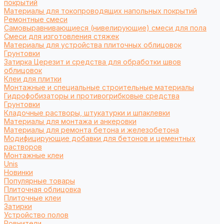
покрытий
Материалы для токопроводящих напольных покрытий
Ремонтные смеси
Самовыравнивающиеся (нивелирующие) смеси для пола
Смеси для изготовления стяжек
Материалы для устройства плиточных облицовок
Грунтовки
Затирка Церезит и средства для обработки швов
облицовок
Клеи для плитки
Монтажные и специальные строительные материалы
Гидрофобизаторы и противогрибковые средства
Грунтовки
Кладочные растворы, штукатурки и шпаклевки
Материалы для монтажа и анкеровки
Материалы для ремонта бетона и железобетона
Модифицирующие добавки для бетонов и цементных
растворов
Монтажные клеи
Unis
Новинки
Популярные товары
Плиточная облицовка
Плиточные клеи
Затирки
Устройство полов
Ровнители