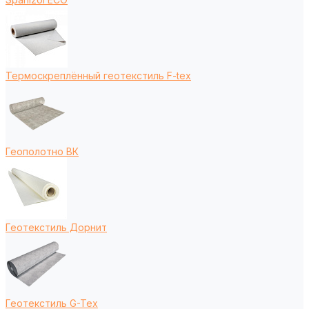
Термоскреплённый геотекстиль F-tex
Геополотно ВК
Геотекстиль Дорнит
Геотекстиль G-Tex