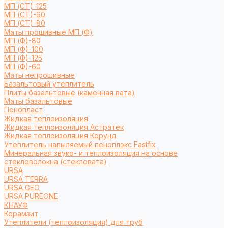
МП (СТ)-125
МП (СТ)-60
МП (СТ)-80
Маты прошивные МП (Ф)
МП (Ф)-80
МП (Ф)-100
МП (Ф)-125
МП (Ф)-60
Маты непрошивные
Базальтовый утеплитель
Плиты базальтовые (каменная вата)
Маты базальтовые
Пенопласт
Жидкая теплоизоляция
Жидкая теплоизоляция Астратек
Жидкая теплоизоляция Корунд
Утеплитель напыляемый пеноплэкс Fastfix
Минеральная звуко- и теплоизоляция на основе
стекловолокна (стекловата)
URSA
URSA TERRA
URSA GEO
URSA PUREONE
КНАУФ
Керамзит
Утеплители (теплоизоляция) для труб