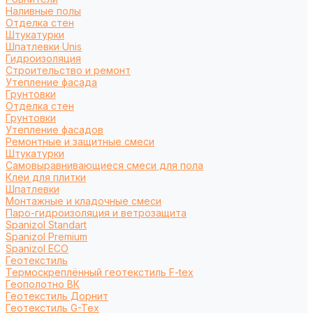
Наливные полы
Отделка стен
Штукатурки
Шпатлевки Unis
Гидроизоляция
Строительство и ремонт
Утепление фасада
Грунтовки
Отделка стен
Грунтовки
Утепление фасадов
Ремонтные и защитные смеси
Штукатурки
Самовыравнивающиеся смеси для пола
Клеи для плитки
Шпатлевки
Монтажные и кладочные смеси
Паро-гидроизоляция и ветрозащита
Spanizol Standart
Spanizol Premium
Spanizol ECO
Геотекстиль
Термоскреплённый геотекстиль F-tex
Геополотно ВК
Геотекстиль Дорнит
Геотекстиль G-Tex