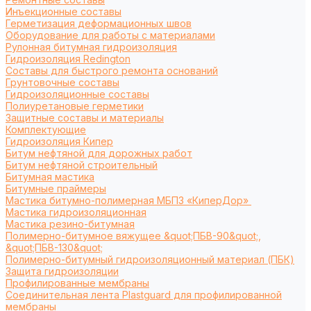
Инъекционные составы
Герметизация деформационных швов
Оборудование для работы с материалами
Рулонная битумная гидроизоляция
Гидроизоляция Redington
Составы для быстрого ремонта оснований
Грунтовочные составы
Гидроизоляционные составы
Полиуретановые герметики
Защитные составы и материалы
Комплектующие
Гидроизоляция Кипер
Битум нефтяной для дорожных работ
Битум нефтяной строительный
Битумная мастика
Битумные праймеры
Мастика битумно-полимерная МБПЗ «КиперДор»
Мастика гидроизоляционная
Мастика резино-битумная
Полимерно-битумное вяжущее &quot;ПБВ-90&quot;,
&quot;ПБВ-130&quot;
Полимерно-битумный гидроизоляционный материал (ПБК)
Защита гидроизоляции
Профилированные мембраны
Соединительная лента Plastguard для профилированной
мембраны