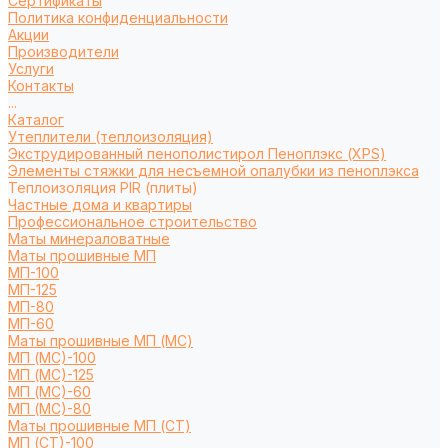
Сертификаты
Политика конфиденциальности
Акции
Производители
Услуги
Контакты
...
Каталог
Утеплители (теплоизоляция)
Экструдированный пенополистирол Пеноплэкс (XPS)
Элементы стяжки для несъемной опалубки из пеноплэкса
Теплоизоляция PIR (плиты)
Частные дома и квартиры
Профессиональное строительство
Маты минераловатные
Маты прошивные МП
МП-100
МП-125
МП-80
МП-60
Маты прошивные МП (МС)
МП (МС)-100
МП (МС)-125
МП (МС)-60
МП (МС)-80
Маты прошивные МП (СТ)
МП (СТ)-100