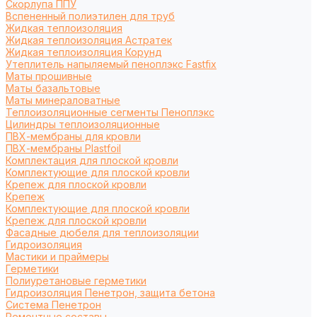
Cкорлупа ППУ
Вспененный полиэтилен для труб
Жидкая теплоизоляция
Жидкая теплоизоляция Астратек
Жидкая теплоизоляция Корунд
Утеплитель напыляемый пеноплэкс Fastfix
Маты прошивные
Маты базальтовые
Маты минераловатные
Теплоизоляционные сегменты Пеноплэкс
Цилиндры теплоизоляционные
ПВХ-мембраны для кровли
ПВХ-мембраны Plastfoil
Комплектация для плоской кровли
Комплектующие для плоской кровли
Крепеж для плоской кровли
Крепеж
Комплектующие для плоской кровли
Крепеж для плоской кровли
Фасадные дюбеля для теплоизоляции
Гидроизоляция
Мастики и праймеры
Герметики
Полиуретановые герметики
Гидроизоляция Пенетрон, защита бетона
Система Пенетрон
Ремонтные составы