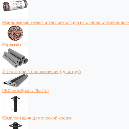
Минеральная звуко- и теплоизоляция на основе стекловолокн
Керамзит
Утеплители (теплоизоляция) для труб
ПВХ-мембраны Plastfoil
Комплектация для плоской кровли