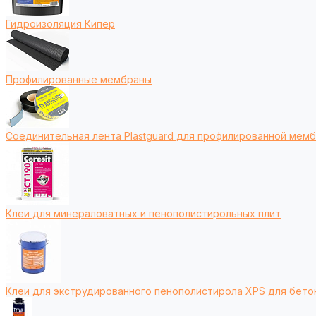
Гидроизоляция Кипер
Профилированные мембраны
Соединительная лента Plastguard для профилированной мем
Клеи для минераловатных и пенополистирольных плит
Клеи для экструдированного пенополистирола XPS для бето