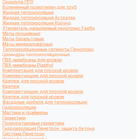
Cкорлупа ППУ
Вспененный полиэтилен для труб
Жидкая теплоизоляция
Жидкая теплоизоляция Астратек
Жидкая теплоизоляция Корунд
Утеплитель напыляемый пеноплэкс Fastfix
Маты прошивные
Маты базальтовые
Маты минераловатные
Теплоизоляционные сегменты Пеноплэкс
Цилиндры теплоизоляционные
ПВХ-мембраны для кровли
ПВХ-мембраны Plastfoil
Комплектация для плоской кровли
Комплектующие для плоской кровли
Крепеж для плоской кровли
Крепеж
Комплектующие для плоской кровли
Крепеж для плоской кровли
Фасадные дюбеля для теплоизоляции
Гидроизоляция
Мастики и праймеры
Герметики
Полиуретановые герметики
Гидроизоляция Пенетрон, защита бетона
Система Пенетрон
Ремонтные составы