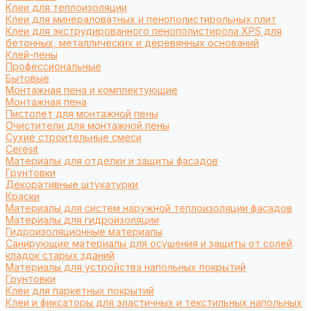
Клеи для теплоизоляции
Клеи для минераловатных и пенополистирольных плит
Клеи для экструдированного пенополистирола XPS для
бетонных, металлических и деревянных оснований
Клей-пены
Профессиональные
Бытовые
Монтажная пена и комплектующие
Монтажная пена
Пистолет для монтажной пены
Очистители для монтажной пены
Сухие строительные смеси
Ceresit
Материалы для отделки и защиты фасадов
Грунтовки
Декоративные штукатурки
Краски
Материалы для систем наружной теплоизоляции фасадов
Материалы для гидроизоляции
Гидроизоляционные материалы
Санирующие материалы для осушения и защиты от солей
кладок старых зданий
Материалы для устройства напольных покрытий
Грунтовки
Клеи для паркетных покрытий
Клеи и фиксаторы для эластичных и текстильных напольных