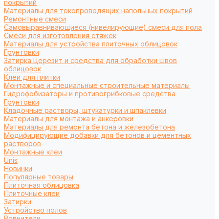
покрытий
Материалы для токопроводящих напольных покрытий
Ремонтные смеси
Самовыравнивающиеся (нивелирующие) смеси для пола
Смеси для изготовления стяжек
Материалы для устройства плиточных облицовок
Грунтовки
Затирка Церезит и средства для обработки швов
облицовок
Клеи для плитки
Монтажные и специальные строительные материалы
Гидрофобизаторы и противогрибковые средства
Грунтовки
Кладочные растворы, штукатурки и шпаклевки
Материалы для монтажа и анкеровки
Материалы для ремонта бетона и железобетона
Модифицирующие добавки для бетонов и цементных
растворов
Монтажные клеи
Unis
Новинки
Популярные товары
Плиточная облицовка
Плиточные клеи
Затирки
Устройство полов
Ровнители