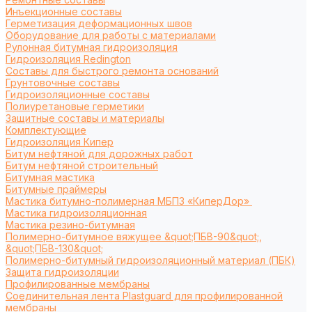
Инъекционные составы
Герметизация деформационных швов
Оборудование для работы с материалами
Рулонная битумная гидроизоляция
Гидроизоляция Redington
Составы для быстрого ремонта оснований
Грунтовочные составы
Гидроизоляционные составы
Полиуретановые герметики
Защитные составы и материалы
Комплектующие
Гидроизоляция Кипер
Битум нефтяной для дорожных работ
Битум нефтяной строительный
Битумная мастика
Битумные праймеры
Мастика битумно-полимерная МБПЗ «КиперДор»
Мастика гидроизоляционная
Мастика резино-битумная
Полимерно-битумное вяжущее &quot;ПБВ-90&quot;,
&quot;ПБВ-130&quot;
Полимерно-битумный гидроизоляционный материал (ПБК)
Защита гидроизоляции
Профилированные мембраны
Соединительная лента Plastguard для профилированной
мембраны