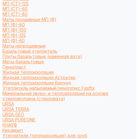
МП (СТ)-125
МП (СТ)-60
МП (СТ)-80
Маты прошивные МП (Ф)
МП (Ф)-80
МП (Ф)-100
МП (Ф)-125
МП (Ф)-60
Маты непрошивные
Базальтовый утеплитель
Плиты базальтовые (каменная вата)
Маты базальтовые
Пенопласт
Жидкая теплоизоляция
Жидкая теплоизоляция Астратек
Жидкая теплоизоляция Корунд
Утеплитель напыляемый пеноплэкс Fastfix
Минеральная звуко- и теплоизоляция на основе
стекловолокна (стекловата)
URSA
URSA TERRA
URSA GEO
URSA PUREONE
КНАУФ
Керамзит
Утеплители (теплоизоляция) для труб