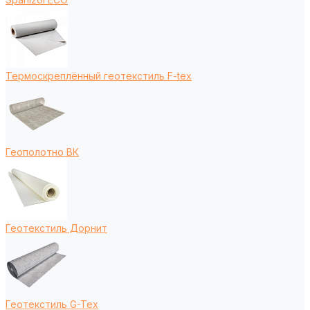
Термоскреплённый геотекстиль F-tex
Геополотно ВК
Геотекстиль Дорнит
Геотекстиль G-Tex