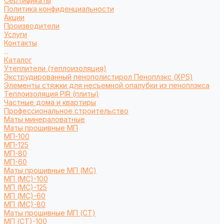
Сертификаты
Политика конфиденциальности
Акции
Производители
Услуги
Контакты
...
Каталог
Утеплители (теплоизоляция)
Экструдированный пенополистирол Пеноплэкс (XPS)
Элементы стяжки для несъемной опалубки из пеноплэкса
Теплоизоляция PIR (плиты)
Частные дома и квартиры
Профессиональное строительство
Маты минераловатные
Маты прошивные МП
МП-100
МП-125
МП-80
МП-60
Маты прошивные МП (МС)
МП (МС)-100
МП (МС)-125
МП (МС)-60
МП (МС)-80
Маты прошивные МП (СТ)
МП (СТ)-100