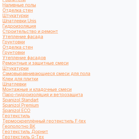
Наливные полы
Отделка стен
Штукатурки
Шпатлевки Unis
Гидроизоляция
Строительство и ремонт
Утепление фасада
Грунтовки
Отделка стен
Грунтовки
Утепление фасадов
Ремонтные и защитные смеси
Штукатурки
Самовыравнивающиеся смеси для пола
Клеи для плитки
Шпатлевки
Монтажные и кладочные смеси
Паро-гидроизоляция и ветрозащита
Spanizol Standart
Spanizol Premium
Spanizol ECO
Геотекстиль
Термоскреплённый геотекстиль F-tex
Геополотно ВК
Геотекстиль Дорнит
Геотекстиль G-Tex