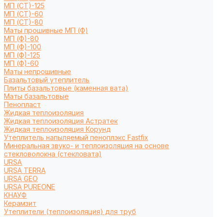
МП (СТ)-125
МП (СТ)-60
МП (СТ)-80
Маты прошивные МП (Ф)
МП (Ф)-80
МП (Ф)-100
МП (Ф)-125
МП (Ф)-60
Маты непрошивные
Базальтовый утеплитель
Плиты базальтовые (каменная вата)
Маты базальтовые
Пенопласт
Жидкая теплоизоляция
Жидкая теплоизоляция Астратек
Жидкая теплоизоляция Корунд
Утеплитель напыляемый пеноплэкс Fastfix
Минеральная звуко- и теплоизоляция на основе
стекловолокна (стекловата)
URSA
URSA TERRA
URSA GEO
URSA PUREONE
КНАУФ
Керамзит
Утеплители (теплоизоляция) для труб