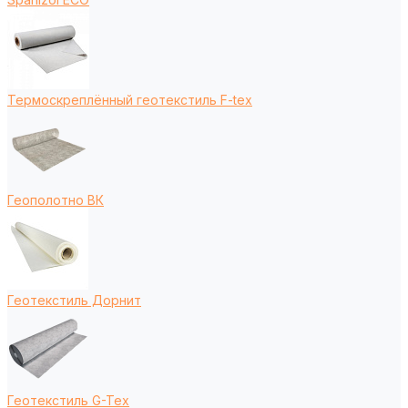
Термоскреплённый геотекстиль F-tex
Геополотно ВК
Геотекстиль Дорнит
Геотекстиль G-Tex