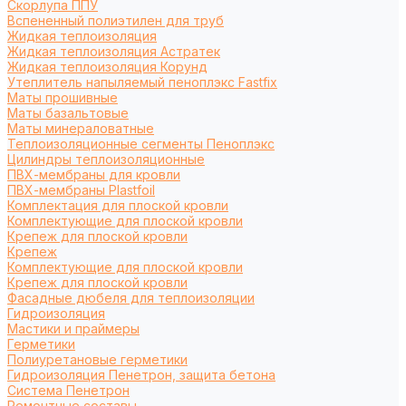
Cкорлупа ППУ
Вспененный полиэтилен для труб
Жидкая теплоизоляция
Жидкая теплоизоляция Астратек
Жидкая теплоизоляция Корунд
Утеплитель напыляемый пеноплэкс Fastfix
Маты прошивные
Маты базальтовые
Маты минераловатные
Теплоизоляционные сегменты Пеноплэкс
Цилиндры теплоизоляционные
ПВХ-мембраны для кровли
ПВХ-мембраны Plastfoil
Комплектация для плоской кровли
Комплектующие для плоской кровли
Крепеж для плоской кровли
Крепеж
Комплектующие для плоской кровли
Крепеж для плоской кровли
Фасадные дюбеля для теплоизоляции
Гидроизоляция
Мастики и праймеры
Герметики
Полиуретановые герметики
Гидроизоляция Пенетрон, защита бетона
Система Пенетрон
Ремонтные составы