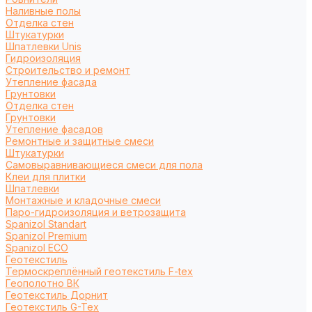
Наливные полы
Отделка стен
Штукатурки
Шпатлевки Unis
Гидроизоляция
Строительство и ремонт
Утепление фасада
Грунтовки
Отделка стен
Грунтовки
Утепление фасадов
Ремонтные и защитные смеси
Штукатурки
Самовыравнивающиеся смеси для пола
Клеи для плитки
Шпатлевки
Монтажные и кладочные смеси
Паро-гидроизоляция и ветрозащита
Spanizol Standart
Spanizol Premium
Spanizol ECO
Геотекстиль
Термоскреплённый геотекстиль F-tex
Геополотно ВК
Геотекстиль Дорнит
Геотекстиль G-Tex