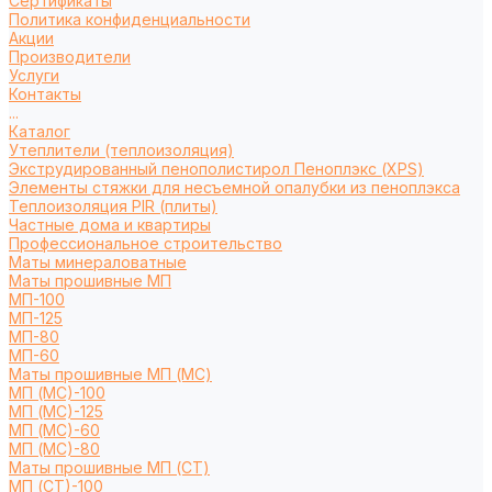
Сертификаты
Политика конфиденциальности
Акции
Производители
Услуги
Контакты
...
Каталог
Утеплители (теплоизоляция)
Экструдированный пенополистирол Пеноплэкс (XPS)
Элементы стяжки для несъемной опалубки из пеноплэкса
Теплоизоляция PIR (плиты)
Частные дома и квартиры
Профессиональное строительство
Маты минераловатные
Маты прошивные МП
МП-100
МП-125
МП-80
МП-60
Маты прошивные МП (МС)
МП (МС)-100
МП (МС)-125
МП (МС)-60
МП (МС)-80
Маты прошивные МП (СТ)
МП (СТ)-100