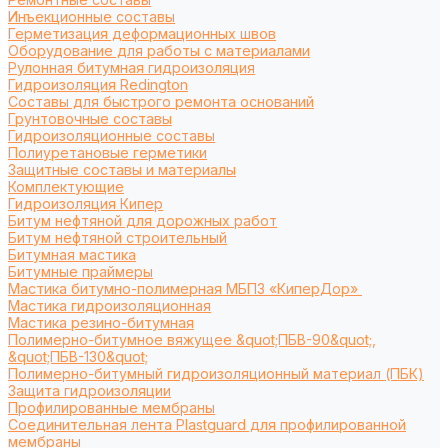
Инъекционные составы
Герметизация деформационных швов
Оборудование для работы с материалами
Рулонная битумная гидроизоляция
Гидроизоляция Redington
Составы для быстрого ремонта оснований
Грунтовочные составы
Гидроизоляционные составы
Полиуретановые герметики
Защитные составы и материалы
Комплектующие
Гидроизоляция Кипер
Битум нефтяной для дорожных работ
Битум нефтяной строительный
Битумная мастика
Битумные праймеры
Мастика битумно-полимерная МБПЗ «КиперДор»
Мастика гидроизоляционная
Мастика резино-битумная
Полимерно-битумное вяжущее &quot;ПБВ-90&quot;,
&quot;ПБВ-130&quot;
Полимерно-битумный гидроизоляционный материал (ПБК)
Защита гидроизоляции
Профилированные мембраны
Соединительная лента Plastguard для профилированной
мембраны