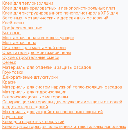
Клеи для теплоизоляции
Клеи для минераловатных и пенополистирольных плит
Клеи для экструдированного пенополистирола XPS для
бетонных, металлических и деревянных оснований
Клей-пены
Профессиональные
Бытовые
Монтажная пена и комплектующие
Монтажная пена
Пистолет для монтажной пены
Очистители для монтажной пены
Сухие строительные смеси
Ceresit
Материалы для отделки и защиты фасадов
Грунтовки
Декоративные штукатурки
Краски
Материалы для систем наружной теплоизоляции фасадов
Материалы для гидроизоляции
Гидроизоляционные материалы
Санирующие материалы для осушения и защиты от солей
кладок старых зданий
Материалы для устройства напольных покрытий
Грунтовки
Клеи для паркетных покрытий
Клеи и фиксаторы для эластичных и текстильных напольных