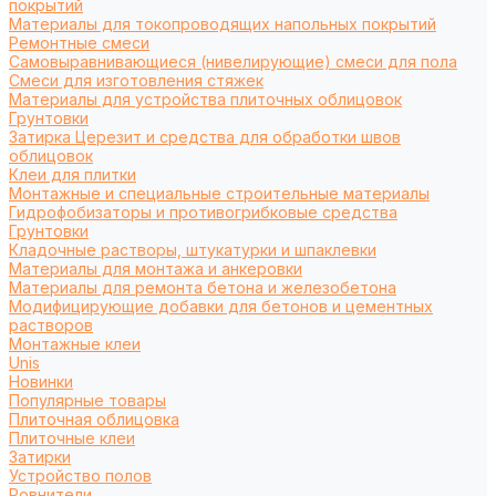
покрытий
Материалы для токопроводящих напольных покрытий
Ремонтные смеси
Самовыравнивающиеся (нивелирующие) смеси для пола
Смеси для изготовления стяжек
Материалы для устройства плиточных облицовок
Грунтовки
Затирка Церезит и средства для обработки швов
облицовок
Клеи для плитки
Монтажные и специальные строительные материалы
Гидрофобизаторы и противогрибковые средства
Грунтовки
Кладочные растворы, штукатурки и шпаклевки
Материалы для монтажа и анкеровки
Материалы для ремонта бетона и железобетона
Модифицирующие добавки для бетонов и цементных
растворов
Монтажные клеи
Unis
Новинки
Популярные товары
Плиточная облицовка
Плиточные клеи
Затирки
Устройство полов
Ровнители