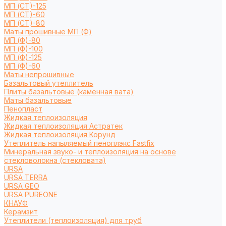
МП (СТ)-125
МП (СТ)-60
МП (СТ)-80
Маты прошивные МП (Ф)
МП (Ф)-80
МП (Ф)-100
МП (Ф)-125
МП (Ф)-60
Маты непрошивные
Базальтовый утеплитель
Плиты базальтовые (каменная вата)
Маты базальтовые
Пенопласт
Жидкая теплоизоляция
Жидкая теплоизоляция Астратек
Жидкая теплоизоляция Корунд
Утеплитель напыляемый пеноплэкс Fastfix
Минеральная звуко- и теплоизоляция на основе
стекловолокна (стекловата)
URSA
URSA TERRA
URSA GEO
URSA PUREONE
КНАУФ
Керамзит
Утеплители (теплоизоляция) для труб