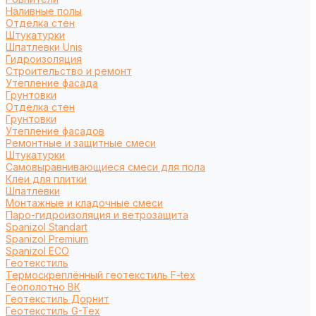
Наливные полы
Отделка стен
Штукатурки
Шпатлевки Unis
Гидроизоляция
Строительство и ремонт
Утепление фасада
Грунтовки
Отделка стен
Грунтовки
Утепление фасадов
Ремонтные и защитные смеси
Штукатурки
Самовыравнивающиеся смеси для пола
Клеи для плитки
Шпатлевки
Монтажные и кладочные смеси
Паро-гидроизоляция и ветрозащита
Spanizol Standart
Spanizol Premium
Spanizol ECO
Геотекстиль
Термоскреплённый геотекстиль F-tex
Геополотно ВК
Геотекстиль Дорнит
Геотекстиль G-Tex