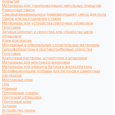
покрытий
Материалы для токопроводящих напольных покрытий
Ремонтные смеси
Самовыравнивающиеся (нивелирующие) смеси для пола
Смеси для изготовления стяжек
Материалы для устройства плиточных облицовок
Грунтовки
Затирка Церезит и средства для обработки швов
облицовок
Клеи для плитки
Монтажные и специальные строительные материалы
Гидрофобизаторы и противогрибковые средства
Грунтовки
Кладочные растворы, штукатурки и шпаклевки
Материалы для монтажа и анкеровки
Материалы для ремонта бетона и железобетона
Модифицирующие добавки для бетонов и цементных
растворов
Монтажные клеи
Unis
Новинки
Популярные товары
Плиточная облицовка
Плиточные клеи
Затирки
Устройство полов
Ровнители