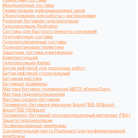
Инъекционные составы
Герметизация деформационных швов
Оборудование для работы с материалами
Рулонная битумная гидроизоляция
Гидроизоляция Redington
Составы для быстрого ремонта оснований
Грунтовочные составы
Гидроизоляционные составы
Полиуретановые герметики
Защитные составы и материалы
Комплектующие
Гидроизоляция Кипер
Битум нефтяной для дорожных работ
Битум нефтяной строительный
Битумная мастика
Битумные праймеры
Мастика битумно-полимерная МБПЗ «КиперДор»
Мастика гидроизоляционная
Мастика резино-битумная
Полимерно-битумное вяжущее &quot;ПБВ-90&quot;,
&quot;ПБВ-130&quot;
Полимерно-битумный гидроизоляционный материал (ПБК)
Защита гидроизоляции
Профилированные мембраны
Соединительная лента Plastguard для профилированной
мембраны