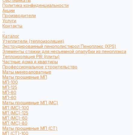
Сертификаты
Политика конфиденциальности
Акции
Производители
Услуги
Контакты
...
Каталог
Утеплители (теплоизоляция)
Экструдированный пенополистирол Пеноплэкс (XPS)
Элементы стяжки для несъемной опалубки из пеноплэкса
Теплоизоляция PIR (плиты)
Частные дома и квартиры
Профессиональное строительство
Маты минераловатные
Маты прошивные МП
МП-100
МП-125
МП-80
МП-60
Маты прошивные МП (МС)
МП (МС)-100
МП (МС)-125
МП (МС)-60
МП (МС)-80
Маты прошивные МП (СТ)
МП (СТ)-100