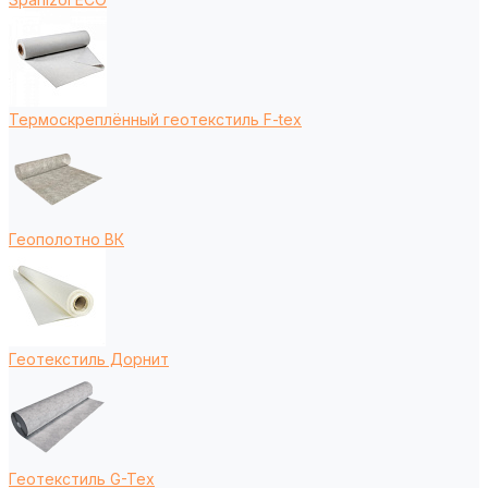
Термоскреплённый геотекстиль F-tex
Геополотно ВК
Геотекстиль Дорнит
Геотекстиль G-Tex