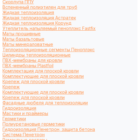
Cкорлупа ППУ
Вспененный полиэтилен для труб
Жидкая теплоизоляция
Жидкая теплоизоляция Астратек
Жидкая теплоизоляция Корунд
Утеплитель напыляемый пеноплэкс Fastfix
Маты прошивные
Маты базальтовые
Маты минераловатные
Теплоизоляционные сегменты Пеноплэкс
Цилиндры теплоизоляционные
ПВХ-мембраны для кровли
ПВХ-мембраны Plastfoil
Комплектация для плоской кровли
Комплектующие для плоской кровли
Крепеж для плоской кровли
Крепеж
Комплектующие для плоской кровли
Крепеж для плоской кровли
Фасадные дюбеля для теплоизоляции
Гидроизоляция
Мастики и праймеры
Герметики
Полиуретановые герметики
Гидроизоляция Пенетрон, защита бетона
Система Пенетрон
Ремонтные составы