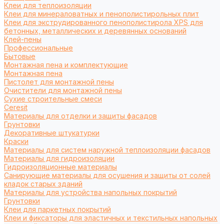
Клеи для теплоизоляции
Клеи для минераловатных и пенополистирольных плит
Клеи для экструдированного пенополистирола XPS для
бетонных, металлических и деревянных оснований
Клей-пены
Профессиональные
Бытовые
Монтажная пена и комплектующие
Монтажная пена
Пистолет для монтажной пены
Очистители для монтажной пены
Сухие строительные смеси
Ceresit
Материалы для отделки и защиты фасадов
Грунтовки
Декоративные штукатурки
Краски
Материалы для систем наружной теплоизоляции фасадов
Материалы для гидроизоляции
Гидроизоляционные материалы
Санирующие материалы для осушения и защиты от солей
кладок старых зданий
Материалы для устройства напольных покрытий
Грунтовки
Клеи для паркетных покрытий
Клеи и фиксаторы для эластичных и текстильных напольных