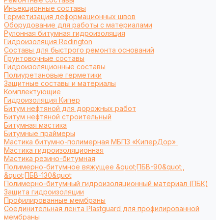
Инъекционные составы
Герметизация деформационных швов
Оборудование для работы с материалами
Рулонная битумная гидроизоляция
Гидроизоляция Redington
Составы для быстрого ремонта оснований
Грунтовочные составы
Гидроизоляционные составы
Полиуретановые герметики
Защитные составы и материалы
Комплектующие
Гидроизоляция Кипер
Битум нефтяной для дорожных работ
Битум нефтяной строительный
Битумная мастика
Битумные праймеры
Мастика битумно-полимерная МБПЗ «КиперДор»
Мастика гидроизоляционная
Мастика резино-битумная
Полимерно-битумное вяжущее &quot;ПБВ-90&quot;,
&quot;ПБВ-130&quot;
Полимерно-битумный гидроизоляционный материал (ПБК)
Защита гидроизоляции
Профилированные мембраны
Соединительная лента Plastguard для профилированной
мембраны