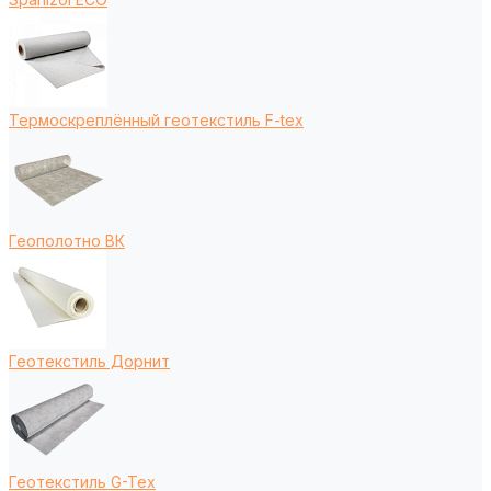
Термоскреплённый геотекстиль F-tex
Геополотно ВК
Геотекстиль Дорнит
Геотекстиль G-Tex