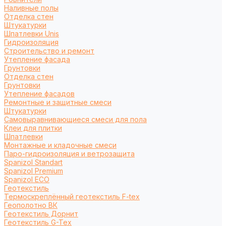
Наливные полы
Отделка стен
Штукатурки
Шпатлевки Unis
Гидроизоляция
Строительство и ремонт
Утепление фасада
Грунтовки
Отделка стен
Грунтовки
Утепление фасадов
Ремонтные и защитные смеси
Штукатурки
Самовыравнивающиеся смеси для пола
Клеи для плитки
Шпатлевки
Монтажные и кладочные смеси
Паро-гидроизоляция и ветрозащита
Spanizol Standart
Spanizol Premium
Spanizol ECO
Геотекстиль
Термоскреплённый геотекстиль F-tex
Геополотно ВК
Геотекстиль Дорнит
Геотекстиль G-Tex