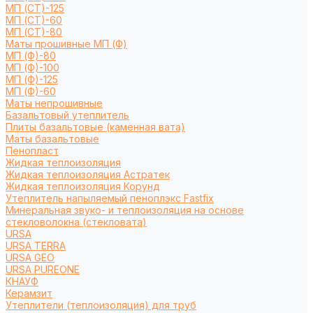
МП (СТ)-125
МП (СТ)-60
МП (СТ)-80
Маты прошивные МП (Ф)
МП (Ф)-80
МП (Ф)-100
МП (Ф)-125
МП (Ф)-60
Маты непрошивные
Базальтовый утеплитель
Плиты базальтовые (каменная вата)
Маты базальтовые
Пенопласт
Жидкая теплоизоляция
Жидкая теплоизоляция Астратек
Жидкая теплоизоляция Корунд
Утеплитель напыляемый пеноплэкс Fastfix
Минеральная звуко- и теплоизоляция на основе
стекловолокна (стекловата)
URSA
URSA TERRA
URSA GEO
URSA PUREONE
КНАУФ
Керамзит
Утеплители (теплоизоляция) для труб