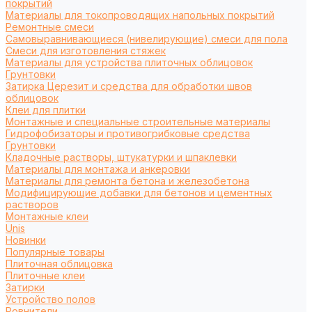
покрытий
Материалы для токопроводящих напольных покрытий
Ремонтные смеси
Самовыравнивающиеся (нивелирующие) смеси для пола
Смеси для изготовления стяжек
Материалы для устройства плиточных облицовок
Грунтовки
Затирка Церезит и средства для обработки швов
облицовок
Клеи для плитки
Монтажные и специальные строительные материалы
Гидрофобизаторы и противогрибковые средства
Грунтовки
Кладочные растворы, штукатурки и шпаклевки
Материалы для монтажа и анкеровки
Материалы для ремонта бетона и железобетона
Модифицирующие добавки для бетонов и цементных
растворов
Монтажные клеи
Unis
Новинки
Популярные товары
Плиточная облицовка
Плиточные клеи
Затирки
Устройство полов
Ровнители