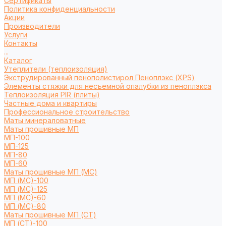
Сертификаты
Политика конфиденциальности
Акции
Производители
Услуги
Контакты
...
Каталог
Утеплители (теплоизоляция)
Экструдированный пенополистирол Пеноплэкс (XPS)
Элементы стяжки для несъемной опалубки из пеноплэкса
Теплоизоляция PIR (плиты)
Частные дома и квартиры
Профессиональное строительство
Маты минераловатные
Маты прошивные МП
МП-100
МП-125
МП-80
МП-60
Маты прошивные МП (МС)
МП (МС)-100
МП (МС)-125
МП (МС)-60
МП (МС)-80
Маты прошивные МП (СТ)
МП (СТ)-100