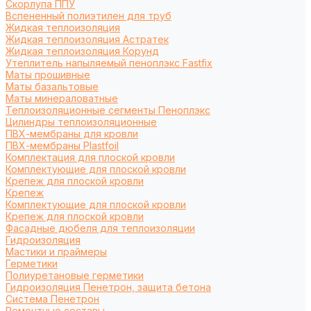
Cкорлупа ППУ
Вспененный полиэтилен для труб
Жидкая теплоизоляция
Жидкая теплоизоляция Астратек
Жидкая теплоизоляция Корунд
Утеплитель напыляемый пеноплэкс Fastfix
Маты прошивные
Маты базальтовые
Маты минераловатные
Теплоизоляционные сегменты Пеноплэкс
Цилиндры теплоизоляционные
ПВХ-мембраны для кровли
ПВХ-мембраны Plastfoil
Комплектация для плоской кровли
Комплектующие для плоской кровли
Крепеж для плоской кровли
Крепеж
Комплектующие для плоской кровли
Крепеж для плоской кровли
Фасадные дюбеля для теплоизоляции
Гидроизоляция
Мастики и праймеры
Герметики
Полиуретановые герметики
Гидроизоляция Пенетрон, защита бетона
Система Пенетрон
Ремонтные составы