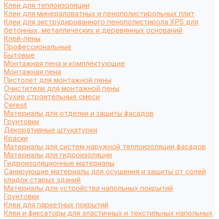
Клеи для теплоизоляции
Клеи для минераловатных и пенополистирольных плит
Клеи для экструдированного пенополистирола XPS для
бетонных, металлических и деревянных оснований
Клей-пены
Профессиональные
Бытовые
Монтажная пена и комплектующие
Монтажная пена
Пистолет для монтажной пены
Очистители для монтажной пены
Сухие строительные смеси
Ceresit
Материалы для отделки и защиты фасадов
Грунтовки
Декоративные штукатурки
Краски
Материалы для систем наружной теплоизоляции фасадов
Материалы для гидроизоляции
Гидроизоляционные материалы
Санирующие материалы для осушения и защиты от солей
кладок старых зданий
Материалы для устройства напольных покрытий
Грунтовки
Клеи для паркетных покрытий
Клеи и фиксаторы для эластичных и текстильных напольных