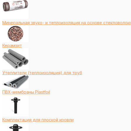
Минеральная звуко- и теплоизоляция на основе стекловолокн
Керамзит
Утеплители (теплоизоляция) для труб
ПВХ-мембраны Plastfoil
Комплектация для плоской кровли