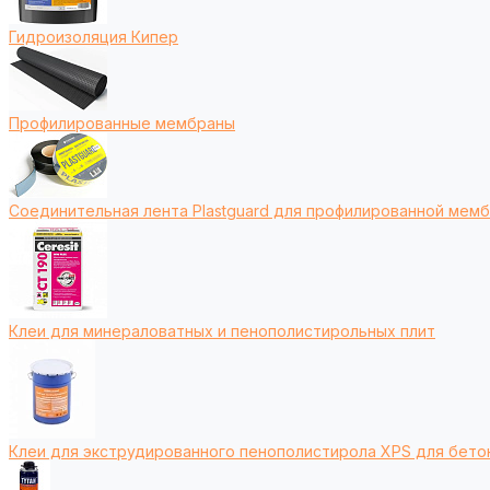
Гидроизоляция Кипер
Профилированные мембраны
Соединительная лента Plastguard для профилированной мем
Клеи для минераловатных и пенополистирольных плит
Клеи для экструдированного пенополистирола XPS для бето