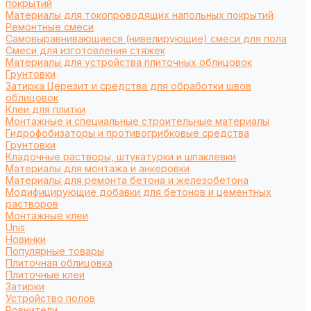
покрытий
Материалы для токопроводящих напольных покрытий
Ремонтные смеси
Самовыравнивающиеся (нивелирующие) смеси для пола
Смеси для изготовления стяжек
Материалы для устройства плиточных облицовок
Грунтовки
Затирка Церезит и средства для обработки швов
облицовок
Клеи для плитки
Монтажные и специальные строительные материалы
Гидрофобизаторы и противогрибковые средства
Грунтовки
Кладочные растворы, штукатурки и шпаклевки
Материалы для монтажа и анкеровки
Материалы для ремонта бетона и железобетона
Модифицирующие добавки для бетонов и цементных
растворов
Монтажные клеи
Unis
Новинки
Популярные товары
Плиточная облицовка
Плиточные клеи
Затирки
Устройство полов
Ровнители