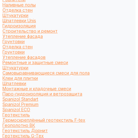
Наливные полы
Отделка стен
Штукатурки
Шпатлевки Unis
Гидроизоляция
Строительство и ремонт
Утепление фасада
Грунтовки
Отделка стен
Грунтовки
Утепление фасадов
Ремонтные и защитные смеси
Штукатурки
Самовыравнивающиеся смеси для пола
Клеи для плитки
Шпатлевки
Монтажные и кладочные смеси
Паро-гидроизоляция и ветрозащита
Spanizol Standart
Spanizol Premium
Spanizol ECO
Геотекстиль
Термоскреплённый геотекстиль F-tex
Геополотно ВК
Геотекстиль Дорнит
Геотекстиль G-Tex