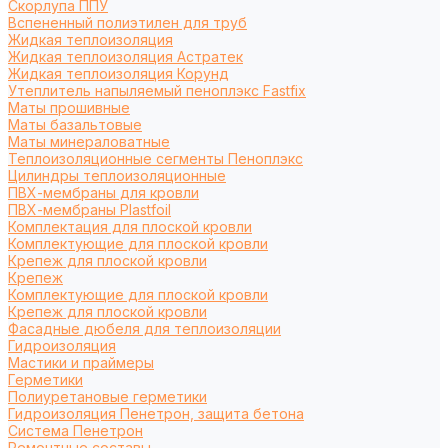
Cкорлупа ППУ
Вспененный полиэтилен для труб
Жидкая теплоизоляция
Жидкая теплоизоляция Астратек
Жидкая теплоизоляция Корунд
Утеплитель напыляемый пеноплэкс Fastfix
Маты прошивные
Маты базальтовые
Маты минераловатные
Теплоизоляционные сегменты Пеноплэкс
Цилиндры теплоизоляционные
ПВХ-мембраны для кровли
ПВХ-мембраны Plastfoil
Комплектация для плоской кровли
Комплектующие для плоской кровли
Крепеж для плоской кровли
Крепеж
Комплектующие для плоской кровли
Крепеж для плоской кровли
Фасадные дюбеля для теплоизоляции
Гидроизоляция
Мастики и праймеры
Герметики
Полиуретановые герметики
Гидроизоляция Пенетрон, защита бетона
Система Пенетрон
Ремонтные составы