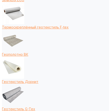
Термоскреплённый геотекстиль F-tex
Геополотно ВК
Геотекстиль Дорнит
Геотекстиль G-Tex