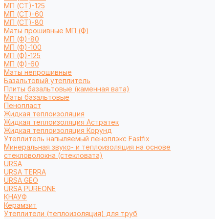
МП (СТ)-125
МП (СТ)-60
МП (СТ)-80
Маты прошивные МП (Ф)
МП (Ф)-80
МП (Ф)-100
МП (Ф)-125
МП (Ф)-60
Маты непрошивные
Базальтовый утеплитель
Плиты базальтовые (каменная вата)
Маты базальтовые
Пенопласт
Жидкая теплоизоляция
Жидкая теплоизоляция Астратек
Жидкая теплоизоляция Корунд
Утеплитель напыляемый пеноплэкс Fastfix
Минеральная звуко- и теплоизоляция на основе
стекловолокна (стекловата)
URSA
URSA TERRA
URSA GEO
URSA PUREONE
КНАУФ
Керамзит
Утеплители (теплоизоляция) для труб