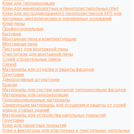
Клеи для теплоизоляции
Клеи для минераловатных и пенополистирольных плит
Клеи для экструдированного пенополистирола XPS для
бетонных, металлических и деревянных оснований
Клей-пены
Профессиональные
Бытовые
Монтажная пена и комплектующие
Монтажная пена
Пистолет для монтажной пены
Очистители для монтажной пены
Сухие строительные смеси
Ceresit
Материалы для отделки и защиты фасадов
Грунтовки
Декоративные штукатурки
Краски
Материалы для систем наружной теплоизоляции фасадов
Материалы для гидроизоляции
Гидроизоляционные материалы
Санирующие материалы для осушения и защиты от солей
кладок старых зданий
Материалы для устройства напольных покрытий
Грунтовки
Клеи для паркетных покрытий
Клеи и фиксаторы для эластичных и текстильных напольных