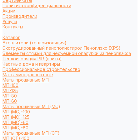
Сертификаты
Политика конфиденциальности
Акции
Производители
Услуги
Контакты
...
Каталог
Утеплители (теплоизоляция)
Экструдированный пенополистирол Пеноплэкс (XPS)
Элементы стяжки для несъемной опалубки из пеноплэкса
Теплоизоляция PIR (плиты)
Частные дома и квартиры
Профессиональное строительство
Маты минераловатные
Маты прошивные МП
МП-100
МП-125
МП-80
МП-60
Маты прошивные МП (МС)
МП (МС)-100
МП (МС)-125
МП (МС)-60
МП (МС)-80
Маты прошивные МП (СТ)
МП (СТ)-100