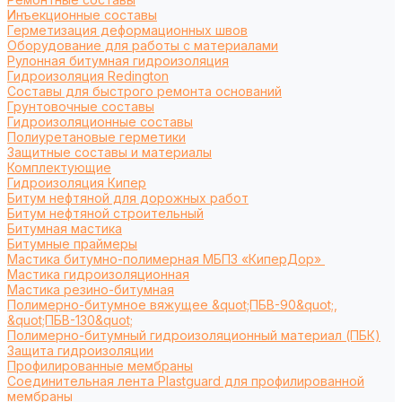
Инъекционные составы
Герметизация деформационных швов
Оборудование для работы с материалами
Рулонная битумная гидроизоляция
Гидроизоляция Redington
Составы для быстрого ремонта оснований
Грунтовочные составы
Гидроизоляционные составы
Полиуретановые герметики
Защитные составы и материалы
Комплектующие
Гидроизоляция Кипер
Битум нефтяной для дорожных работ
Битум нефтяной строительный
Битумная мастика
Битумные праймеры
Мастика битумно-полимерная МБПЗ «КиперДор»
Мастика гидроизоляционная
Мастика резино-битумная
Полимерно-битумное вяжущее &quot;ПБВ-90&quot;,
&quot;ПБВ-130&quot;
Полимерно-битумный гидроизоляционный материал (ПБК)
Защита гидроизоляции
Профилированные мембраны
Соединительная лента Plastguard для профилированной
мембраны