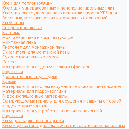
Клеи для теплоизоляции
Клеи для минераловатных и пенополистирольных плит
Клеи для экструдированного пенополистирола XPS для
бетонных, металлических и деревянных оснований
Клей-пены
Профессиональные
Бытовые
Монтажная пена и комплектующие
Монтажная пена
Пистолет для монтажной пены
Очистители для монтажной пены
Сухие строительные смеси
Ceresit
Материалы для отделки и защиты фасадов
Грунтовки
Декоративные штукатурки
Краски
Материалы для систем наружной теплоизоляции фасадов
Материалы для гидроизоляции
Гидроизоляционные материалы
Санирующие материалы для осушения и защиты от солей
кладок старых зданий
Материалы для устройства напольных покрытий
Грунтовки
Клеи для паркетных покрытий
Клеи и фиксаторы для эластичных и текстильных напольных