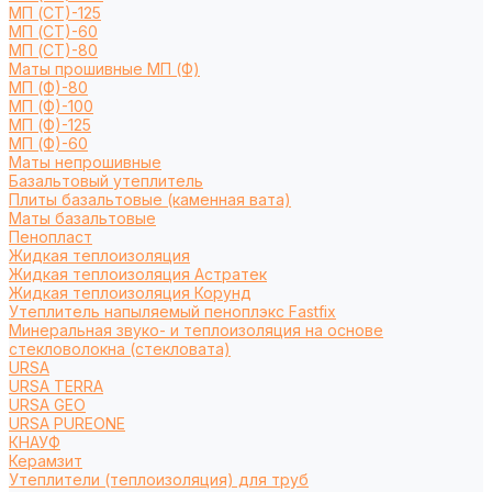
МП (СТ)-125
МП (СТ)-60
МП (СТ)-80
Маты прошивные МП (Ф)
МП (Ф)-80
МП (Ф)-100
МП (Ф)-125
МП (Ф)-60
Маты непрошивные
Базальтовый утеплитель
Плиты базальтовые (каменная вата)
Маты базальтовые
Пенопласт
Жидкая теплоизоляция
Жидкая теплоизоляция Астратек
Жидкая теплоизоляция Корунд
Утеплитель напыляемый пеноплэкс Fastfix
Минеральная звуко- и теплоизоляция на основе
стекловолокна (стекловата)
URSA
URSA TERRA
URSA GEO
URSA PUREONE
КНАУФ
Керамзит
Утеплители (теплоизоляция) для труб