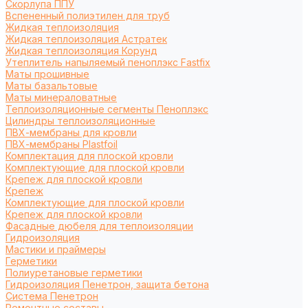
Cкорлупа ППУ
Вспененный полиэтилен для труб
Жидкая теплоизоляция
Жидкая теплоизоляция Астратек
Жидкая теплоизоляция Корунд
Утеплитель напыляемый пеноплэкс Fastfix
Маты прошивные
Маты базальтовые
Маты минераловатные
Теплоизоляционные сегменты Пеноплэкс
Цилиндры теплоизоляционные
ПВХ-мембраны для кровли
ПВХ-мембраны Plastfoil
Комплектация для плоской кровли
Комплектующие для плоской кровли
Крепеж для плоской кровли
Крепеж
Комплектующие для плоской кровли
Крепеж для плоской кровли
Фасадные дюбеля для теплоизоляции
Гидроизоляция
Мастики и праймеры
Герметики
Полиуретановые герметики
Гидроизоляция Пенетрон, защита бетона
Система Пенетрон
Ремонтные составы