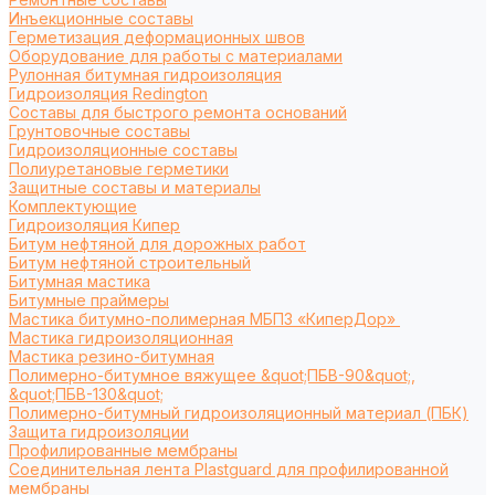
Инъекционные составы
Герметизация деформационных швов
Оборудование для работы с материалами
Рулонная битумная гидроизоляция
Гидроизоляция Redington
Составы для быстрого ремонта оснований
Грунтовочные составы
Гидроизоляционные составы
Полиуретановые герметики
Защитные составы и материалы
Комплектующие
Гидроизоляция Кипер
Битум нефтяной для дорожных работ
Битум нефтяной строительный
Битумная мастика
Битумные праймеры
Мастика битумно-полимерная МБПЗ «КиперДор»
Мастика гидроизоляционная
Мастика резино-битумная
Полимерно-битумное вяжущее &quot;ПБВ-90&quot;,
&quot;ПБВ-130&quot;
Полимерно-битумный гидроизоляционный материал (ПБК)
Защита гидроизоляции
Профилированные мембраны
Соединительная лента Plastguard для профилированной
мембраны