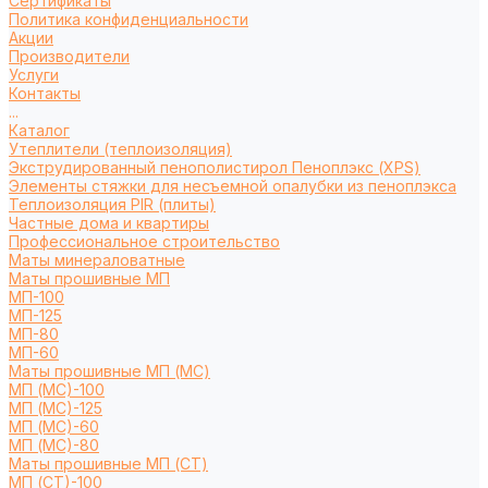
Сертификаты
Политика конфиденциальности
Акции
Производители
Услуги
Контакты
...
Каталог
Утеплители (теплоизоляция)
Экструдированный пенополистирол Пеноплэкс (XPS)
Элементы стяжки для несъемной опалубки из пеноплэкса
Теплоизоляция PIR (плиты)
Частные дома и квартиры
Профессиональное строительство
Маты минераловатные
Маты прошивные МП
МП-100
МП-125
МП-80
МП-60
Маты прошивные МП (МС)
МП (МС)-100
МП (МС)-125
МП (МС)-60
МП (МС)-80
Маты прошивные МП (СТ)
МП (СТ)-100