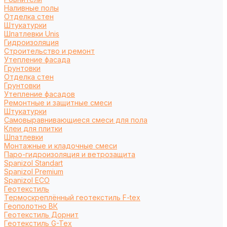
Наливные полы
Отделка стен
Штукатурки
Шпатлевки Unis
Гидроизоляция
Строительство и ремонт
Утепление фасада
Грунтовки
Отделка стен
Грунтовки
Утепление фасадов
Ремонтные и защитные смеси
Штукатурки
Самовыравнивающиеся смеси для пола
Клеи для плитки
Шпатлевки
Монтажные и кладочные смеси
Паро-гидроизоляция и ветрозащита
Spanizol Standart
Spanizol Premium
Spanizol ECO
Геотекстиль
Термоскреплённый геотекстиль F-tex
Геополотно ВК
Геотекстиль Дорнит
Геотекстиль G-Tex