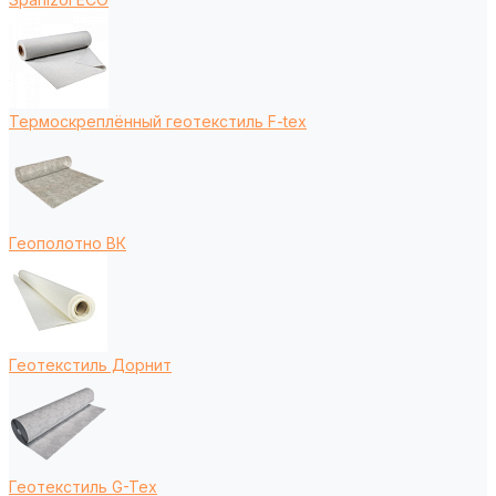
Термоскреплённый геотекстиль F-tex
Геополотно ВК
Геотекстиль Дорнит
Геотекстиль G-Tex