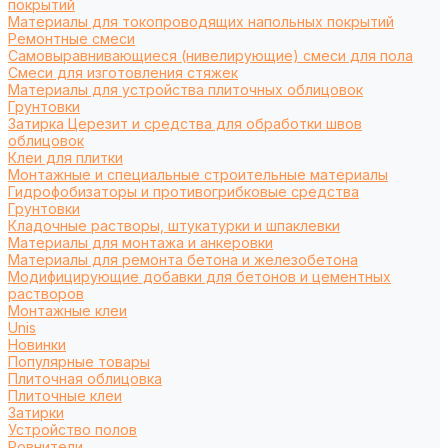
покрытий
Материалы для токопроводящих напольных покрытий
Ремонтные смеси
Самовыравнивающиеся (нивелирующие) смеси для пола
Смеси для изготовления стяжек
Материалы для устройства плиточных облицовок
Грунтовки
Затирка Церезит и средства для обработки швов
облицовок
Клеи для плитки
Монтажные и специальные строительные материалы
Гидрофобизаторы и противогрибковые средства
Грунтовки
Кладочные растворы, штукатурки и шпаклевки
Материалы для монтажа и анкеровки
Материалы для ремонта бетона и железобетона
Модифицирующие добавки для бетонов и цементных
растворов
Монтажные клеи
Unis
Новинки
Популярные товары
Плиточная облицовка
Плиточные клеи
Затирки
Устройство полов
Ровнители