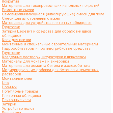
покрытий
Материалы для токопроводящих напольных покрытий
Ремонтные смеси
Самовыравнивающиеся (нивелирующие) смеси для пола
Смеси для изготовления стяжек
Материалы для устройства плиточных облицовок
Грунтовки
Затирка Церезит и средства для обработки швов
облицовок
Клеи для плитки
Монтажные и специальные строительные материалы
Гидрофобизаторы и противогрибковые средства
Грунтовки
Кладочные растворы, штукатурки и шпаклевки
Материалы для монтажа и анкеровки
Материалы для ремонта бетона и железобетона
Модифицирующие добавки для бетонов и цементных
растворов
Монтажные клеи
Unis
Новинки
Популярные товары
Плиточная облицовка
Плиточные клеи
Затирки
Устройство полов
Ровнители