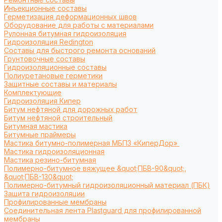
Инъекционные составы
Герметизация деформационных швов
Оборудование для работы с материалами
Рулонная битумная гидроизоляция
Гидроизоляция Redington
Составы для быстрого ремонта оснований
Грунтовочные составы
Гидроизоляционные составы
Полиуретановые герметики
Защитные составы и материалы
Комплектующие
Гидроизоляция Кипер
Битум нефтяной для дорожных работ
Битум нефтяной строительный
Битумная мастика
Битумные праймеры
Мастика битумно-полимерная МБПЗ «КиперДор»
Мастика гидроизоляционная
Мастика резино-битумная
Полимерно-битумное вяжущее &quot;ПБВ-90&quot;,
&quot;ПБВ-130&quot;
Полимерно-битумный гидроизоляционный материал (ПБК)
Защита гидроизоляции
Профилированные мембраны
Соединительная лента Plastguard для профилированной
мембраны