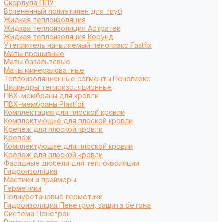
Cкорлупа ППУ
Вспененный полиэтилен для труб
Жидкая теплоизоляция
Жидкая теплоизоляция Астратек
Жидкая теплоизоляция Корунд
Утеплитель напыляемый пеноплэкс Fastfix
Маты прошивные
Маты базальтовые
Маты минераловатные
Теплоизоляционные сегменты Пеноплэкс
Цилиндры теплоизоляционные
ПВХ-мембраны для кровли
ПВХ-мембраны Plastfoil
Комплектация для плоской кровли
Комплектующие для плоской кровли
Крепеж для плоской кровли
Крепеж
Комплектующие для плоской кровли
Крепеж для плоской кровли
Фасадные дюбеля для теплоизоляции
Гидроизоляция
Мастики и праймеры
Герметики
Полиуретановые герметики
Гидроизоляция Пенетрон, защита бетона
Система Пенетрон
Ремонтные составы