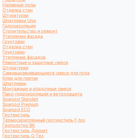
Наливные полы
Отделка стен
Штукатурки
Шпатлевки Unis
Гидроизоляция
Строительство и ремонт
Утепление фасада
Грунтовки
Отделка стен
Грунтовки
Утепление фасадов
Ремонтные и защитные смеси
Штукатурки
Самовыравнивающиеся смеси для пола
Клеи для плитки
Шпатлевки
Монтажные и кладочные смеси
Паро-гидроизоляция и ветрозащита
Spanizol Standart
Spanizol Premium
Spanizol ECO
Геотекстиль
Термоскреплённый геотекстиль F-tex
Геополотно ВК
Геотекстиль Дорнит
Геотекстиль G-Tex