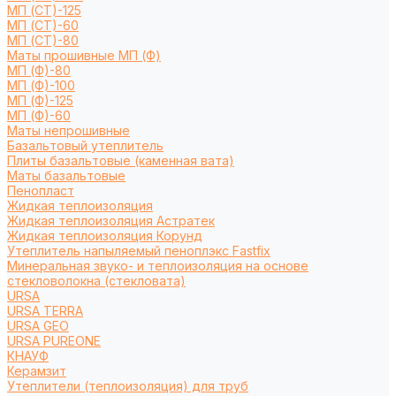
МП (СТ)-125
МП (СТ)-60
МП (СТ)-80
Маты прошивные МП (Ф)
МП (Ф)-80
МП (Ф)-100
МП (Ф)-125
МП (Ф)-60
Маты непрошивные
Базальтовый утеплитель
Плиты базальтовые (каменная вата)
Маты базальтовые
Пенопласт
Жидкая теплоизоляция
Жидкая теплоизоляция Астратек
Жидкая теплоизоляция Корунд
Утеплитель напыляемый пеноплэкс Fastfix
Минеральная звуко- и теплоизоляция на основе
стекловолокна (стекловата)
URSA
URSA TERRA
URSA GEO
URSA PUREONE
КНАУФ
Керамзит
Утеплители (теплоизоляция) для труб