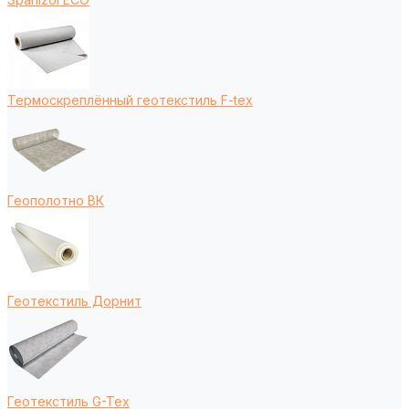
Термоскреплённый геотекстиль F-tex
Геополотно ВК
Геотекстиль Дорнит
Геотекстиль G-Tex