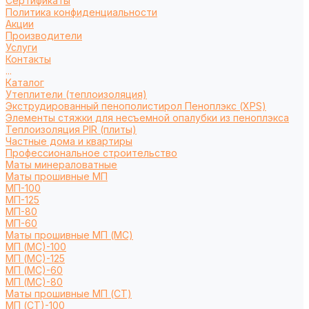
Сертификаты
Политика конфиденциальности
Акции
Производители
Услуги
Контакты
...
Каталог
Утеплители (теплоизоляция)
Экструдированный пенополистирол Пеноплэкс (XPS)
Элементы стяжки для несъемной опалубки из пеноплэкса
Теплоизоляция PIR (плиты)
Частные дома и квартиры
Профессиональное строительство
Маты минераловатные
Маты прошивные МП
МП-100
МП-125
МП-80
МП-60
Маты прошивные МП (МС)
МП (МС)-100
МП (МС)-125
МП (МС)-60
МП (МС)-80
Маты прошивные МП (СТ)
МП (СТ)-100