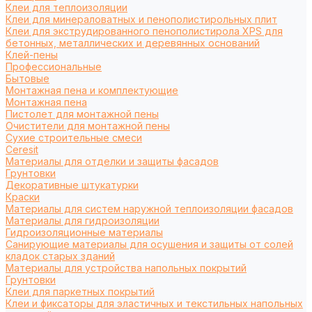
Клеи для теплоизоляции
Клеи для минераловатных и пенополистирольных плит
Клеи для экструдированного пенополистирола XPS для
бетонных, металлических и деревянных оснований
Клей-пены
Профессиональные
Бытовые
Монтажная пена и комплектующие
Монтажная пена
Пистолет для монтажной пены
Очистители для монтажной пены
Сухие строительные смеси
Ceresit
Материалы для отделки и защиты фасадов
Грунтовки
Декоративные штукатурки
Краски
Материалы для систем наружной теплоизоляции фасадов
Материалы для гидроизоляции
Гидроизоляционные материалы
Санирующие материалы для осушения и защиты от солей
кладок старых зданий
Материалы для устройства напольных покрытий
Грунтовки
Клеи для паркетных покрытий
Клеи и фиксаторы для эластичных и текстильных напольных