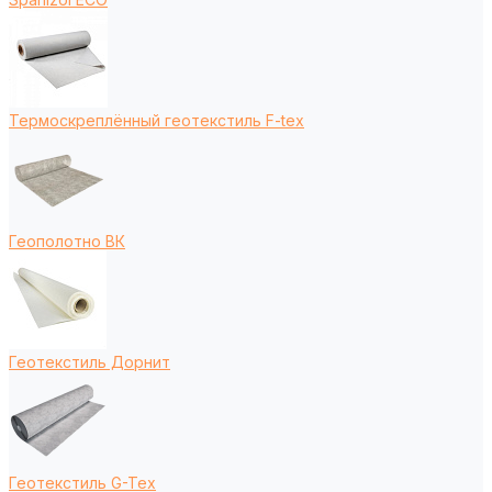
Термоскреплённый геотекстиль F-tex
Геополотно ВК
Геотекстиль Дорнит
Геотекстиль G-Tex