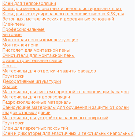
Клеи для теплоизоляции
Клеи для минераловатных и пенополистирольных плит
Клеи для экструдированного пенополистирола XPS для
бетонных, металлических и деревянных оснований
Клей-пены
Профессиональные
Бытовые
Монтажная пена и комплектующие
Монтажная пена
Пистолет для монтажной пены
Очистители для монтажной пены
Сухие строительные смеси
Ceresit
Материалы для отделки и защиты фасадов
Грунтовки
Декоративные штукатурки
Краски
Материалы для систем наружной теплоизоляции фасадов
Материалы для гидроизоляции
Гидроизоляционные материалы
Санирующие материалы для осушения и защиты от солей
кладок старых зданий
Материалы для устройства напольных покрытий
Грунтовки
Клеи для паркетных покрытий
Клеи и фиксаторы для эластичных и текстильных напольных