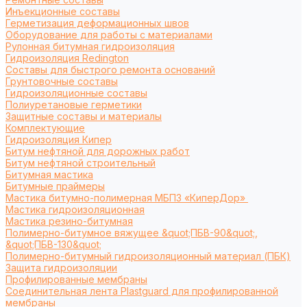
Инъекционные составы
Герметизация деформационных швов
Оборудование для работы с материалами
Рулонная битумная гидроизоляция
Гидроизоляция Redington
Составы для быстрого ремонта оснований
Грунтовочные составы
Гидроизоляционные составы
Полиуретановые герметики
Защитные составы и материалы
Комплектующие
Гидроизоляция Кипер
Битум нефтяной для дорожных работ
Битум нефтяной строительный
Битумная мастика
Битумные праймеры
Мастика битумно-полимерная МБПЗ «КиперДор»
Мастика гидроизоляционная
Мастика резино-битумная
Полимерно-битумное вяжущее &quot;ПБВ-90&quot;,
&quot;ПБВ-130&quot;
Полимерно-битумный гидроизоляционный материал (ПБК)
Защита гидроизоляции
Профилированные мембраны
Соединительная лента Plastguard для профилированной
мембраны