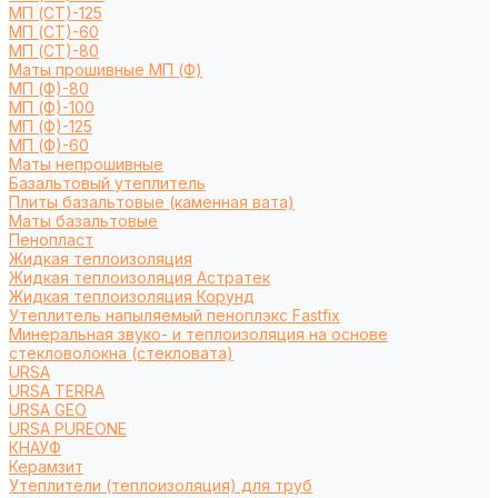
МП (СТ)-125
МП (СТ)-60
МП (СТ)-80
Маты прошивные МП (Ф)
МП (Ф)-80
МП (Ф)-100
МП (Ф)-125
МП (Ф)-60
Маты непрошивные
Базальтовый утеплитель
Плиты базальтовые (каменная вата)
Маты базальтовые
Пенопласт
Жидкая теплоизоляция
Жидкая теплоизоляция Астратек
Жидкая теплоизоляция Корунд
Утеплитель напыляемый пеноплэкс Fastfix
Минеральная звуко- и теплоизоляция на основе
стекловолокна (стекловата)
URSA
URSA TERRA
URSA GEO
URSA PUREONE
КНАУФ
Керамзит
Утеплители (теплоизоляция) для труб