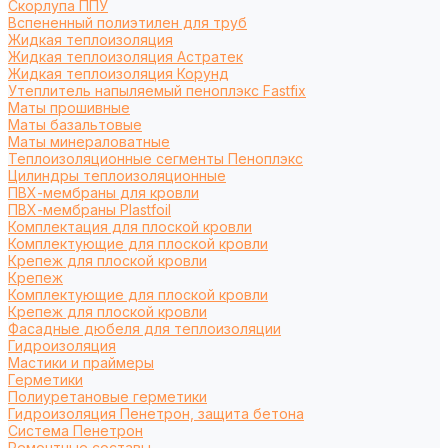
Cкорлупа ППУ
Вспененный полиэтилен для труб
Жидкая теплоизоляция
Жидкая теплоизоляция Астратек
Жидкая теплоизоляция Корунд
Утеплитель напыляемый пеноплэкс Fastfix
Маты прошивные
Маты базальтовые
Маты минераловатные
Теплоизоляционные сегменты Пеноплэкс
Цилиндры теплоизоляционные
ПВХ-мембраны для кровли
ПВХ-мембраны Plastfoil
Комплектация для плоской кровли
Комплектующие для плоской кровли
Крепеж для плоской кровли
Крепеж
Комплектующие для плоской кровли
Крепеж для плоской кровли
Фасадные дюбеля для теплоизоляции
Гидроизоляция
Мастики и праймеры
Герметики
Полиуретановые герметики
Гидроизоляция Пенетрон, защита бетона
Система Пенетрон
Ремонтные составы