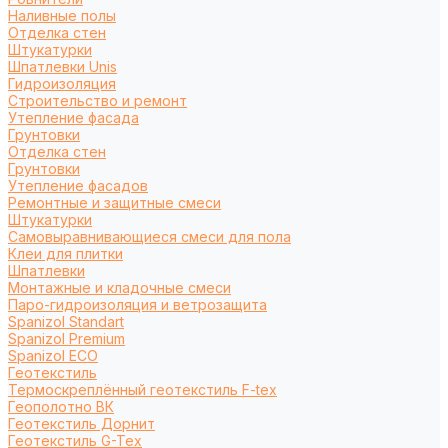
Наливные полы
Отделка стен
Штукатурки
Шпатлевки Unis
Гидроизоляция
Строительство и ремонт
Утепление фасада
Грунтовки
Отделка стен
Грунтовки
Утепление фасадов
Ремонтные и защитные смеси
Штукатурки
Самовыравнивающиеся смеси для пола
Клеи для плитки
Шпатлевки
Монтажные и кладочные смеси
Паро-гидроизоляция и ветрозащита
Spanizol Standart
Spanizol Premium
Spanizol ECO
Геотекстиль
Термоскреплённый геотекстиль F-tex
Геополотно ВК
Геотекстиль Дорнит
Геотекстиль G-Tex