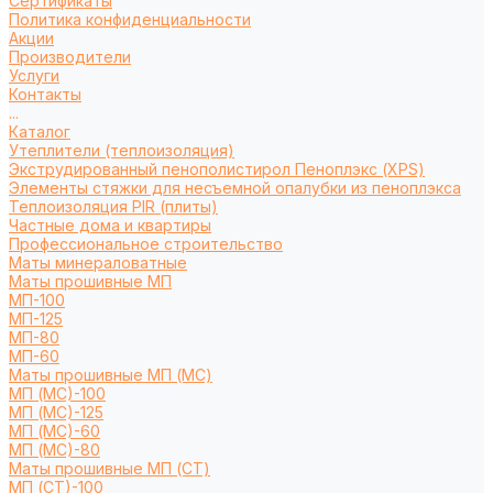
Сертификаты
Политика конфиденциальности
Акции
Производители
Услуги
Контакты
...
Каталог
Утеплители (теплоизоляция)
Экструдированный пенополистирол Пеноплэкс (XPS)
Элементы стяжки для несъемной опалубки из пеноплэкса
Теплоизоляция PIR (плиты)
Частные дома и квартиры
Профессиональное строительство
Маты минераловатные
Маты прошивные МП
МП-100
МП-125
МП-80
МП-60
Маты прошивные МП (МС)
МП (МС)-100
МП (МС)-125
МП (МС)-60
МП (МС)-80
Маты прошивные МП (СТ)
МП (СТ)-100