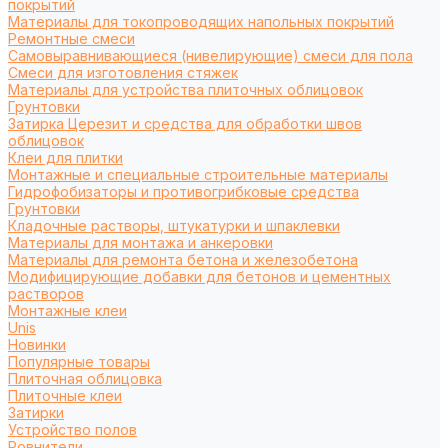
покрытий
Материалы для токопроводящих напольных покрытий
Ремонтные смеси
Самовыравнивающиеся (нивелирующие) смеси для пола
Смеси для изготовления стяжек
Материалы для устройства плиточных облицовок
Грунтовки
Затирка Церезит и средства для обработки швов
облицовок
Клеи для плитки
Монтажные и специальные строительные материалы
Гидрофобизаторы и противогрибковые средства
Грунтовки
Кладочные растворы, штукатурки и шпаклевки
Материалы для монтажа и анкеровки
Материалы для ремонта бетона и железобетона
Модифицирующие добавки для бетонов и цементных
растворов
Монтажные клеи
Unis
Новинки
Популярные товары
Плиточная облицовка
Плиточные клеи
Затирки
Устройство полов
Ровнители