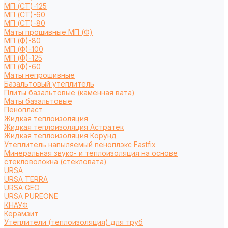
МП (СТ)-125
МП (СТ)-60
МП (СТ)-80
Маты прошивные МП (Ф)
МП (Ф)-80
МП (Ф)-100
МП (Ф)-125
МП (Ф)-60
Маты непрошивные
Базальтовый утеплитель
Плиты базальтовые (каменная вата)
Маты базальтовые
Пенопласт
Жидкая теплоизоляция
Жидкая теплоизоляция Астратек
Жидкая теплоизоляция Корунд
Утеплитель напыляемый пеноплэкс Fastfix
Минеральная звуко- и теплоизоляция на основе
стекловолокна (стекловата)
URSA
URSA TERRA
URSA GEO
URSA PUREONE
КНАУФ
Керамзит
Утеплители (теплоизоляция) для труб