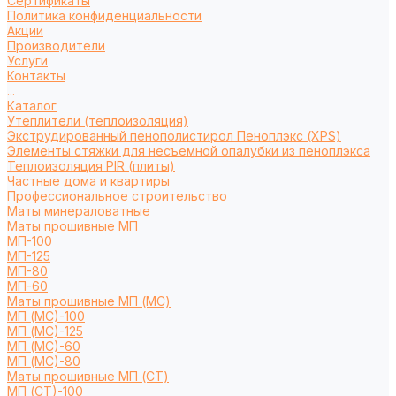
Сертификаты
Политика конфиденциальности
Акции
Производители
Услуги
Контакты
...
Каталог
Утеплители (теплоизоляция)
Экструдированный пенополистирол Пеноплэкс (XPS)
Элементы стяжки для несъемной опалубки из пеноплэкса
Теплоизоляция PIR (плиты)
Частные дома и квартиры
Профессиональное строительство
Маты минераловатные
Маты прошивные МП
МП-100
МП-125
МП-80
МП-60
Маты прошивные МП (МС)
МП (МС)-100
МП (МС)-125
МП (МС)-60
МП (МС)-80
Маты прошивные МП (СТ)
МП (СТ)-100