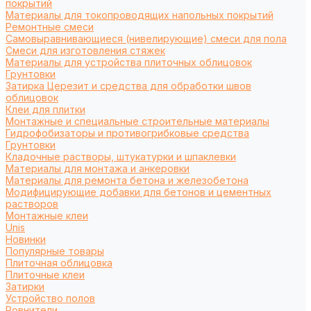
покрытий
Материалы для токопроводящих напольных покрытий
Ремонтные смеси
Самовыравнивающиеся (нивелирующие) смеси для пола
Смеси для изготовления стяжек
Материалы для устройства плиточных облицовок
Грунтовки
Затирка Церезит и средства для обработки швов
облицовок
Клеи для плитки
Монтажные и специальные строительные материалы
Гидрофобизаторы и противогрибковые средства
Грунтовки
Кладочные растворы, штукатурки и шпаклевки
Материалы для монтажа и анкеровки
Материалы для ремонта бетона и железобетона
Модифицирующие добавки для бетонов и цементных
растворов
Монтажные клеи
Unis
Новинки
Популярные товары
Плиточная облицовка
Плиточные клеи
Затирки
Устройство полов
Ровнители