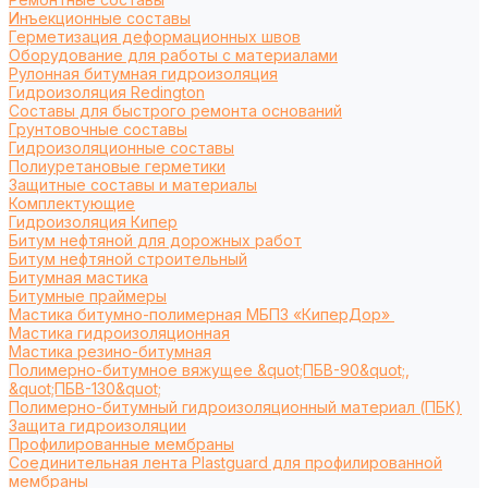
Инъекционные составы
Герметизация деформационных швов
Оборудование для работы с материалами
Рулонная битумная гидроизоляция
Гидроизоляция Redington
Составы для быстрого ремонта оснований
Грунтовочные составы
Гидроизоляционные составы
Полиуретановые герметики
Защитные составы и материалы
Комплектующие
Гидроизоляция Кипер
Битум нефтяной для дорожных работ
Битум нефтяной строительный
Битумная мастика
Битумные праймеры
Мастика битумно-полимерная МБПЗ «КиперДор»
Мастика гидроизоляционная
Мастика резино-битумная
Полимерно-битумное вяжущее &quot;ПБВ-90&quot;,
&quot;ПБВ-130&quot;
Полимерно-битумный гидроизоляционный материал (ПБК)
Защита гидроизоляции
Профилированные мембраны
Соединительная лента Plastguard для профилированной
мембраны