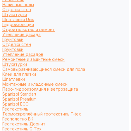
Наливные полы
Отделка стен
Штукатурки
Шпатлевки Unis
Гидроизоляция
Строительство и ремонт
Утепление фасада
Грунтовки
Отделка стен
Грунтовки
Утепление фасадов
Ремонтные и защитные смеси
Штукатурки
Самовыравнивающиеся смеси для пола
Клеи для плитки
Шпатлевки
Монтажные и кладочные смеси
Паро-гидроизоляция и ветрозащита
Spanizol Standart
Spanizol Premium
Spanizol ECO
Геотекстиль
Термоскреплённый геотекстиль F-tex
Геополотно ВК
Геотекстиль Дорнит
Геотекстиль G-Tex