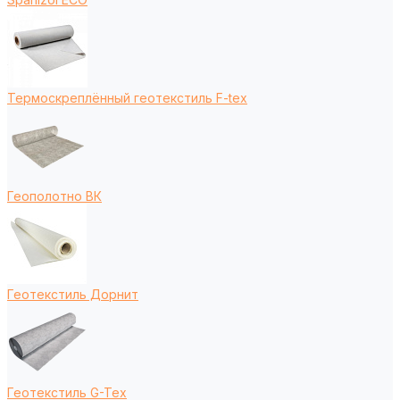
Термоскреплённый геотекстиль F-tex
Геополотно ВК
Геотекстиль Дорнит
Геотекстиль G-Tex