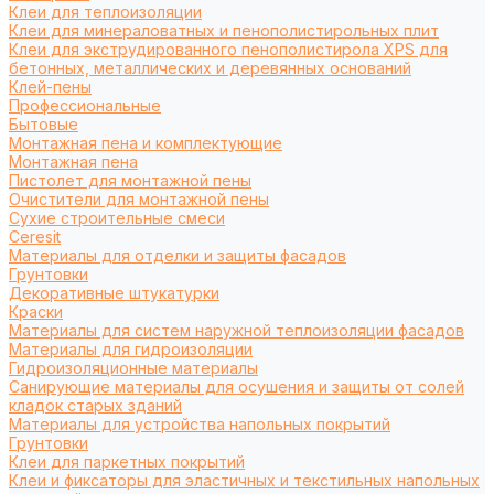
Клеи для теплоизоляции
Клеи для минераловатных и пенополистирольных плит
Клеи для экструдированного пенополистирола XPS для
бетонных, металлических и деревянных оснований
Клей-пены
Профессиональные
Бытовые
Монтажная пена и комплектующие
Монтажная пена
Пистолет для монтажной пены
Очистители для монтажной пены
Сухие строительные смеси
Ceresit
Материалы для отделки и защиты фасадов
Грунтовки
Декоративные штукатурки
Краски
Материалы для систем наружной теплоизоляции фасадов
Материалы для гидроизоляции
Гидроизоляционные материалы
Санирующие материалы для осушения и защиты от солей
кладок старых зданий
Материалы для устройства напольных покрытий
Грунтовки
Клеи для паркетных покрытий
Клеи и фиксаторы для эластичных и текстильных напольных