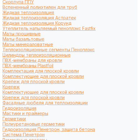
Cкорлупа ППУ
Вспененный полиэтилен для труб
Жидкая теплоизоляция
Жидкая теплоизоляция Астратек
Жидкая теплоизоляция Корунд
Утеплитель напыляемый пеноплэкс Fastfix
Маты прошивные
Маты базальтовые
Маты минераловатные
Теплоизоляционные сегменты Пеноплэкс
Цилиндры теплоизоляционные
ПВХ-мембраны для кровли
ПВХ-мембраны Plastfoil
Комплектация для плоской кровли
Комплектующие для плоской кровли
Крепеж для плоской кровли
Крепеж
Комплектующие для плоской кровли
Крепеж для плоской кровли
Фасадные дюбеля для теплоизоляции
Гидроизоляция
Мастики и праймеры
Герметики
Полиуретановые герметики
Гидроизоляция Пенетрон, защита бетона
Система Пенетрон
Ремонтные составы