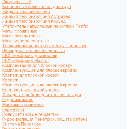
Cкорлупа ППУ
Вспененный полиэтилен для труб
Жидкая теплоизоляция
Жидкая теплоизоляция Астратек
Жидкая теплоизоляция Корунд
Утеплитель напыляемый пеноплэкс Fastfix
Маты прошивные
Маты базальтовые
Маты минераловатные
Теплоизоляционные сегменты Пеноплэкс
Цилиндры теплоизоляционные
ПВХ-мембраны для кровли
ПВХ-мембраны Plastfoil
Комплектация для плоской кровли
Комплектующие для плоской кровли
Крепеж для плоской кровли
Крепеж
Комплектующие для плоской кровли
Крепеж для плоской кровли
Фасадные дюбеля для теплоизоляции
Гидроизоляция
Мастики и праймеры
Герметики
Полиуретановые герметики
Гидроизоляция Пенетрон, защита бетона
Система Пенетрон
Ремонтные составы