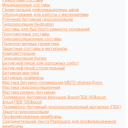
Инъекционные составы
Герметизация деформационных швов
Оборудование для работы с материалами
Рулонная битумная гидроизоляция
Гидроизоляция Redington
Составы для быстрого ремонта оснований
Грунтовочные составы
Гидроизоляционные составы
Полиуретановые герметики
Защитные составы и материалы
Комплектующие
Гидроизоляция Кипер
Битум нефтяной для дорожных работ
Битум нефтяной строительный
Битумная мастика
Битумные праймеры
Мастика битумно-полимерная МБПЗ «КиперДор»
Мастика гидроизоляционная
Мастика резино-битумная
Полимерно-битумное вяжущее &quot;ПБВ-90&quot;,
&quot;ПБВ-130&quot;
Полимерно-битумный гидроизоляционный материал (ПБК)
Защита гидроизоляции
Профилированные мембраны
Соединительная лента Plastguard для профилированной
мембраны