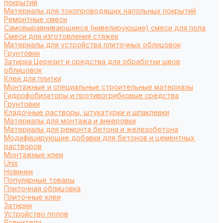
покрытий
Материалы для токопроводящих напольных покрытий
Ремонтные смеси
Самовыравнивающиеся (нивелирующие) смеси для пола
Смеси для изготовления стяжек
Материалы для устройства плиточных облицовок
Грунтовки
Затирка Церезит и средства для обработки швов
облицовок
Клеи для плитки
Монтажные и специальные строительные материалы
Гидрофобизаторы и противогрибковые средства
Грунтовки
Кладочные растворы, штукатурки и шпаклевки
Материалы для монтажа и анкеровки
Материалы для ремонта бетона и железобетона
Модифицирующие добавки для бетонов и цементных
растворов
Монтажные клеи
Unis
Новинки
Популярные товары
Плиточная облицовка
Плиточные клеи
Затирки
Устройство полов
Ровнители