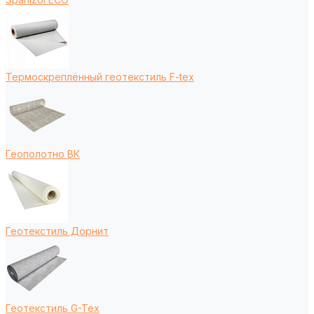
Термоскреплённый геотекстиль F-tex
Геополотно ВК
Геотекстиль Дорнит
Геотекстиль G-Tex