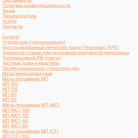
Сертификаты
Политика конфиденциальности
Акции
Производители
Услуги
Контакты
...
Каталог
Утеплители (теплоизоляция)
Экструдированный пенополистирол Пеноплэкс (XPS)
Элементы стяжки для несъемной опалубки из пеноплэкса
Теплоизоляция PIR (плиты)
Частные дома и квартиры
Профессиональное строительство
Маты минераловатные
Маты прошивные МП
МП-100
МП-125
МП-80
МП-60
Маты прошивные МП (МС)
МП (МС)-100
МП (МС)-125
МП (МС)-60
МП (МС)-80
Маты прошивные МП (СТ)
МП (СТ)-100