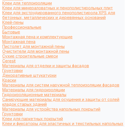
Клеи для теплоизоляции
Клеи для минераловатных и пенополистирольных плит
Клеи для экструдированного пенополистирола XPS для
бетонных, металлических и деревянных оснований
Клей-пены
Профессиональные
Бытовые
Монтажная пена и комплектующие
Монтажная пена
Пистолет для монтажной пены
Очистители для монтажной пены
Сухие строительные смеси
Ceresit
Материалы для отделки и защиты фасадов
Грунтовки
Декоративные штукатурки
Краски
Материалы для систем наружной теплоизоляции фасадов
Материалы для гидроизоляции
Гидроизоляционные материалы
Санирующие материалы для осушения и защиты от солей
кладок старых зданий
Материалы для устройства напольных покрытий
Грунтовки
Клеи для паркетных покрытий
Клеи и фиксаторы для эластичных и текстильных напольных