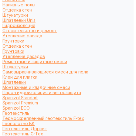
Наливные полы
Отделка стен
Штукатурки
Шпатлевки Unis
Гидроизоляция
Строительство и ремонт
Утепление фасада
Грунтовки
Отделка стен
Грунтовки
Утепление фасадов
Ремонтные и защитные смеси
Штукатурки
Самовыравнивающиеся смеси для пола
Клеи для плитки
Шпатлевки
Монтажные и кладочные смеси
Паро-гидроизоляция и ветрозащита
Spanizol Standart
Spanizol Premium
Spanizol ECO
Геотекстиль
Термоскреплённый геотекстиль F-tex
Геополотно ВК
Геотекстиль Дорнит
Геотекстиль G-Tex