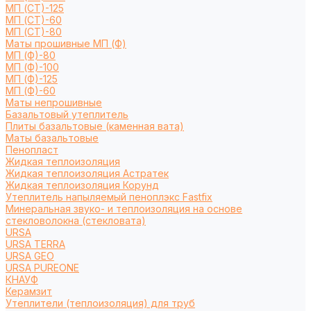
МП (СТ)-125
МП (СТ)-60
МП (СТ)-80
Маты прошивные МП (Ф)
МП (Ф)-80
МП (Ф)-100
МП (Ф)-125
МП (Ф)-60
Маты непрошивные
Базальтовый утеплитель
Плиты базальтовые (каменная вата)
Маты базальтовые
Пенопласт
Жидкая теплоизоляция
Жидкая теплоизоляция Астратек
Жидкая теплоизоляция Корунд
Утеплитель напыляемый пеноплэкс Fastfix
Минеральная звуко- и теплоизоляция на основе
стекловолокна (стекловата)
URSA
URSA TERRA
URSA GEO
URSA PUREONE
КНАУФ
Керамзит
Утеплители (теплоизоляция) для труб