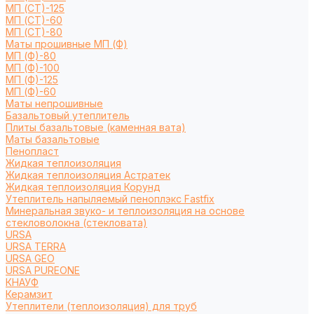
МП (СТ)-125
МП (СТ)-60
МП (СТ)-80
Маты прошивные МП (Ф)
МП (Ф)-80
МП (Ф)-100
МП (Ф)-125
МП (Ф)-60
Маты непрошивные
Базальтовый утеплитель
Плиты базальтовые (каменная вата)
Маты базальтовые
Пенопласт
Жидкая теплоизоляция
Жидкая теплоизоляция Астратек
Жидкая теплоизоляция Корунд
Утеплитель напыляемый пеноплэкс Fastfix
Минеральная звуко- и теплоизоляция на основе
стекловолокна (стекловата)
URSA
URSA TERRA
URSA GEO
URSA PUREONE
КНАУФ
Керамзит
Утеплители (теплоизоляция) для труб