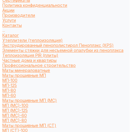
Сертификаты
Политика конфиденциальности
Акции
Производители
Услуги
Контакты
...
Каталог
Утеплители (теплоизоляция)
Экструдированный пенополистирол Пеноплэкс (XPS)
Элементы стяжки для несъемной опалубки из пеноплэкса
Теплоизоляция PIR (плиты)
Частные дома и квартиры
Профессиональное строительство
Маты минераловатные
Маты прошивные МП
МП-100
МП-125
МП-80
МП-60
Маты прошивные МП (МС)
МП (МС)-100
МП (МС)-125
МП (МС)-60
МП (МС)-80
Маты прошивные МП (СТ)
МП (СТ)-100