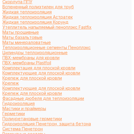
Cкорлупа ППУ
Вспененный полиэтилен для труб
Жидкая теплоизоляция
Жидкая теплоизоляция Астратек
Жидкая теплоизоляция Корунд
Утеплитель напыляемый пеноплэкс Fastfix
Маты прошивные
Маты базальтовые
Маты минераловатные
Теплоизоляционные сегменты Пеноплэкс
Цилиндры теплоизоляционные
ПВХ-мембраны для кровли
ПВХ-мембраны Plastfoil
Комплектация для плоской кровли
Комплектующие для плоской кровли
Крепеж для плоской кровли
Крепеж
Комплектующие для плоской кровли
Крепеж для плоской кровли
Фасадные дюбеля для теплоизоляции
Гидроизоляция
Мастики и праймеры
Герметики
Полиуретановые герметики
Гидроизоляция Пенетрон, защита бетона
Система Пенетрон
Ремонтные составы