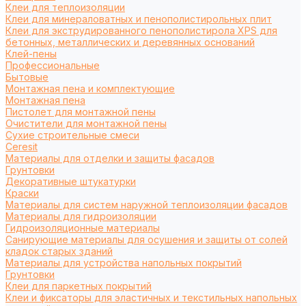
Клеи для теплоизоляции
Клеи для минераловатных и пенополистирольных плит
Клеи для экструдированного пенополистирола XPS для
бетонных, металлических и деревянных оснований
Клей-пены
Профессиональные
Бытовые
Монтажная пена и комплектующие
Монтажная пена
Пистолет для монтажной пены
Очистители для монтажной пены
Сухие строительные смеси
Ceresit
Материалы для отделки и защиты фасадов
Грунтовки
Декоративные штукатурки
Краски
Материалы для систем наружной теплоизоляции фасадов
Материалы для гидроизоляции
Гидроизоляционные материалы
Санирующие материалы для осушения и защиты от солей
кладок старых зданий
Материалы для устройства напольных покрытий
Грунтовки
Клеи для паркетных покрытий
Клеи и фиксаторы для эластичных и текстильных напольных