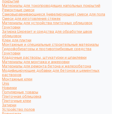
покрытий
Материалы для токопроводящих напольных покрытий
Ремонтные смеси
Самовыравнивающиеся (нивелирующие) смеси для пола
Смеси для изготовления стяжек
Материалы для устройства плиточных облицовок
Грунтовки
Затирка Церезит и средства для обработки швов
облицовок
Клеи для плитки
Монтажные и специальные строительные материалы
Гидрофобизаторы и противогрибковые средства
Грунтовки
Кладочные растворы, штукатурки и шпаклевки
Материалы для монтажа и анкеровки
Материалы для ремонта бетона и железобетона
Модифицирующие добавки для бетонов и цементных
растворов
Монтажные клеи
Unis
Новинки
Популярные товары
Плиточная облицовка
Плиточные клеи
Затирки
Устройство полов
Ровнители