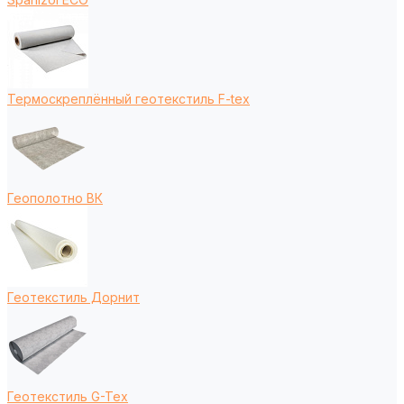
Термоскреплённый геотекстиль F-tex
Геополотно ВК
Геотекстиль Дорнит
Геотекстиль G-Tex