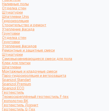
Наливные полы
Отделка стен
Штукатурки
Шпатлевки Unis
Гидроизоляция
Строительство и ремонт
Утепление фасада
Грунтовки
Отделка стен
Грунтовки
Утепление фасадов
Ремонтные и защитные смеси
Штукатурки
Самовыравнивающиеся смеси для пола
Клеи для плитки
Шпатлевки
Монтажные и кладочные смеси
Паро-гидроизоляция и ветрозащита
Spanizol Standart
Spanizol Premium
Spanizol ECO
Геотекстиль
Термоскреплённый геотекстиль F-tex
Геополотно ВК
Геотекстиль Дорнит
Геотекстиль G-Tex