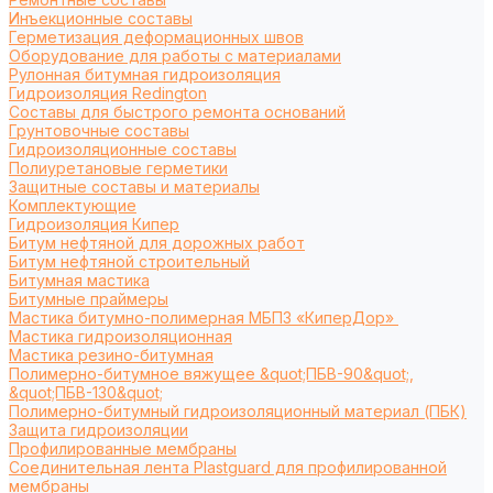
Инъекционные составы
Герметизация деформационных швов
Оборудование для работы с материалами
Рулонная битумная гидроизоляция
Гидроизоляция Redington
Составы для быстрого ремонта оснований
Грунтовочные составы
Гидроизоляционные составы
Полиуретановые герметики
Защитные составы и материалы
Комплектующие
Гидроизоляция Кипер
Битум нефтяной для дорожных работ
Битум нефтяной строительный
Битумная мастика
Битумные праймеры
Мастика битумно-полимерная МБПЗ «КиперДор»
Мастика гидроизоляционная
Мастика резино-битумная
Полимерно-битумное вяжущее &quot;ПБВ-90&quot;,
&quot;ПБВ-130&quot;
Полимерно-битумный гидроизоляционный материал (ПБК)
Защита гидроизоляции
Профилированные мембраны
Соединительная лента Plastguard для профилированной
мембраны