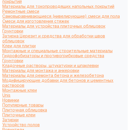
покрытий
Материалы для токопроводящих напольных покрытий
Ремонтные смеси
Самовыравнивающиеся (нивелирующие) смеси для пола
Смеси для изготовления стяжек
Материалы для устройства плиточных облицовок
Грунтовки
Затирка Церезит и средства для обработки швов
облицовок
Клеи для плитки
Монтажные и специальные строительные материалы
Гидрофобизаторы и противогрибковые средства
Грунтовки
Кладочные растворы, штукатурки и шпаклевки
Материалы для монтажа и анкеровки
Материалы для ремонта бетона и железобетона
Модифицирующие добавки для бетонов и цементных
растворов
Монтажные клеи
Unis
Новинки
Популярные товары
Плиточная облицовка
Плиточные клеи
Затирки
Устройство полов
Ровнители