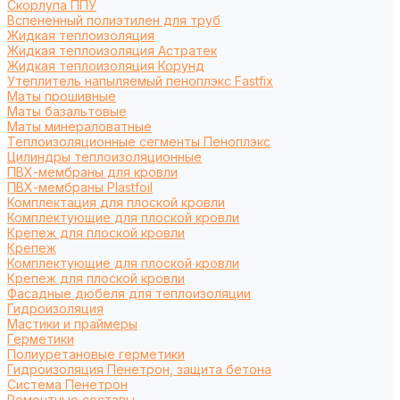
Cкорлупа ППУ
Вспененный полиэтилен для труб
Жидкая теплоизоляция
Жидкая теплоизоляция Астратек
Жидкая теплоизоляция Корунд
Утеплитель напыляемый пеноплэкс Fastfix
Маты прошивные
Маты базальтовые
Маты минераловатные
Теплоизоляционные сегменты Пеноплэкс
Цилиндры теплоизоляционные
ПВХ-мембраны для кровли
ПВХ-мембраны Plastfoil
Комплектация для плоской кровли
Комплектующие для плоской кровли
Крепеж для плоской кровли
Крепеж
Комплектующие для плоской кровли
Крепеж для плоской кровли
Фасадные дюбеля для теплоизоляции
Гидроизоляция
Мастики и праймеры
Герметики
Полиуретановые герметики
Гидроизоляция Пенетрон, защита бетона
Система Пенетрон
Ремонтные составы