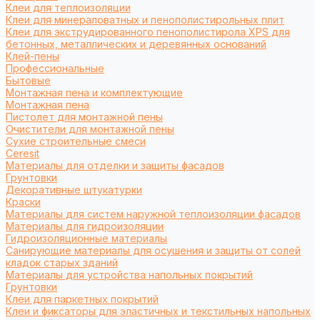
Клеи для теплоизоляции
Клеи для минераловатных и пенополистирольных плит
Клеи для экструдированного пенополистирола XPS для
бетонных, металлических и деревянных оснований
Клей-пены
Профессиональные
Бытовые
Монтажная пена и комплектующие
Монтажная пена
Пистолет для монтажной пены
Очистители для монтажной пены
Сухие строительные смеси
Ceresit
Материалы для отделки и защиты фасадов
Грунтовки
Декоративные штукатурки
Краски
Материалы для систем наружной теплоизоляции фасадов
Материалы для гидроизоляции
Гидроизоляционные материалы
Санирующие материалы для осушения и защиты от солей
кладок старых зданий
Материалы для устройства напольных покрытий
Грунтовки
Клеи для паркетных покрытий
Клеи и фиксаторы для эластичных и текстильных напольных