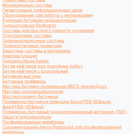
Инъекционные составы
Герметизация деформационных швов
Оборудование для работы с материалами
Рулонная битумная гидроизоляция
Гидроизоляция Redington
Составы для быстрого ремонта оснований
Грунтовочные составы
Гидроизоляционные составы
Полиуретановые герметики
Защитные составы и материалы
Комплектующие
Гидроизоляция Кипер
Битум нефтяной для дорожных работ
Битум нефтяной строительный
Битумная мастика
Битумные праймеры
Мастика битумно-полимерная МБПЗ «КиперДор»
Мастика гидроизоляционная
Мастика резино-битумная
Полимерно-битумное вяжущее &quot;ПБВ-90&quot;,
&quot;ПБВ-130&quot;
Полимерно-битумный гидроизоляционный материал (ПБК)
Защита гидроизоляции
Профилированные мембраны
Соединительная лента Plastguard для профилированной
мембраны