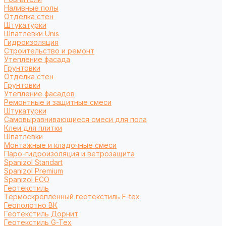
Наливные полы
Отделка стен
Штукатурки
Шпатлевки Unis
Гидроизоляция
Строительство и ремонт
Утепление фасада
Грунтовки
Отделка стен
Грунтовки
Утепление фасадов
Ремонтные и защитные смеси
Штукатурки
Самовыравнивающиеся смеси для пола
Клеи для плитки
Шпатлевки
Монтажные и кладочные смеси
Паро-гидроизоляция и ветрозащита
Spanizol Standart
Spanizol Premium
Spanizol ECO
Геотекстиль
Термоскреплённый геотекстиль F-tex
Геополотно ВК
Геотекстиль Дорнит
Геотекстиль G-Tex