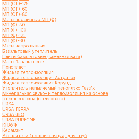
МП (СТ)-125
МП (СТ)-60
МП (СТ)-80
Маты прошивные МП (Ф)
МП (Ф)-80
МП (Ф)-100
МП (Ф)-125
МП (Ф)-60
Маты непрошивные
Базальтовый утеплитель
Плиты базальтовые (каменная вата)
Маты базальтовые
Пенопласт
Жидкая теплоизоляция
Жидкая теплоизоляция Астратек
Жидкая теплоизоляция Корунд
Утеплитель напыляемый пеноплэкс Fastfix
Минеральная звуко- и теплоизоляция на основе
стекловолокна (стекловата)
URSA
URSA TERRA
URSA GEO
URSA PUREONE
КНАУФ
Керамзит
Утеплители (теплоизоляция) для труб