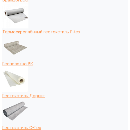
Термоскреплённый геотекстиль F-tex
Геополотно ВК
Геотекстиль Дорнит
Геотекстиль G-Tex