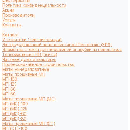
Сертификаты
Политика конфиденциальности
Акции
Производители
Услуги
Контакты
...
Каталог
Утеплители (теплоизоляция)
Экструдированный пенополистирол Пеноплэкс (XPS)
Элементы стяжки для несъемной опалубки из пеноплэкса
Теплоизоляция PIR (плиты)
Частные дома и квартиры
Профессиональное строительство
Маты минераловатные
Маты прошивные МП
МП-100
МП-125
МП-80
МП-60
Маты прошивные МП (МС)
МП (МС)-100
МП (МС)-125
МП (МС)-60
МП (МС)-80
Маты прошивные МП (СТ)
МП (СТ)-100