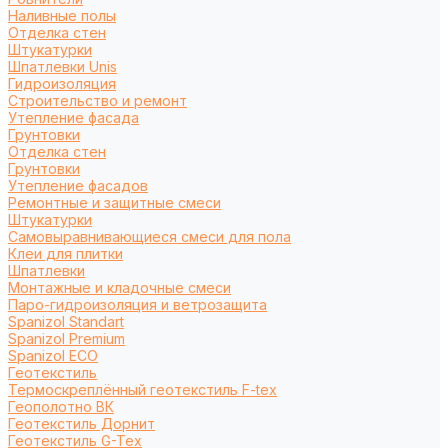
Наливные полы
Отделка стен
Штукатурки
Шпатлевки Unis
Гидроизоляция
Строительство и ремонт
Утепление фасада
Грунтовки
Отделка стен
Грунтовки
Утепление фасадов
Ремонтные и защитные смеси
Штукатурки
Самовыравнивающиеся смеси для пола
Клеи для плитки
Шпатлевки
Монтажные и кладочные смеси
Паро-гидроизоляция и ветрозащита
Spanizol Standart
Spanizol Premium
Spanizol ECO
Геотекстиль
Термоскреплённый геотекстиль F-tex
Геополотно ВК
Геотекстиль Дорнит
Геотекстиль G-Tex