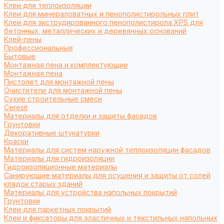
Клеи для теплоизоляции
Клеи для минераловатных и пенополистирольных плит
Клеи для экструдированного пенополистирола XPS для
бетонных, металлических и деревянных оснований
Клей-пены
Профессиональные
Бытовые
Монтажная пена и комплектующие
Монтажная пена
Пистолет для монтажной пены
Очистители для монтажной пены
Сухие строительные смеси
Ceresit
Материалы для отделки и защиты фасадов
Грунтовки
Декоративные штукатурки
Краски
Материалы для систем наружной теплоизоляции фасадов
Материалы для гидроизоляции
Гидроизоляционные материалы
Санирующие материалы для осушения и защиты от солей
кладок старых зданий
Материалы для устройства напольных покрытий
Грунтовки
Клеи для паркетных покрытий
Клеи и фиксаторы для эластичных и текстильных напольных