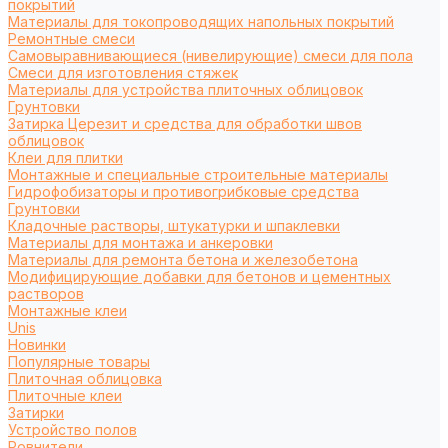
покрытий
Материалы для токопроводящих напольных покрытий
Ремонтные смеси
Самовыравнивающиеся (нивелирующие) смеси для пола
Смеси для изготовления стяжек
Материалы для устройства плиточных облицовок
Грунтовки
Затирка Церезит и средства для обработки швов
облицовок
Клеи для плитки
Монтажные и специальные строительные материалы
Гидрофобизаторы и противогрибковые средства
Грунтовки
Кладочные растворы, штукатурки и шпаклевки
Материалы для монтажа и анкеровки
Материалы для ремонта бетона и железобетона
Модифицирующие добавки для бетонов и цементных
растворов
Монтажные клеи
Unis
Новинки
Популярные товары
Плиточная облицовка
Плиточные клеи
Затирки
Устройство полов
Ровнители