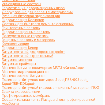
Инъекционные составы
Герметизация деформационных швов
Оборудование для работы с материалами
Рулонная битумная гидроизоляция
Гидроизоляция Redington
Составы для быстрого ремонта оснований
Грунтовочные составы
Гидроизоляционные составы
Полиуретановые герметики
Защитные составы и материалы
Комплектующие
Гидроизоляция Кипер
Битум нефтяной для дорожных работ
Битум нефтяной строительный
Битумная мастика
Битумные праймеры
Мастика битумно-полимерная МБПЗ «КиперДор»
Мастика гидроизоляционная
Мастика резино-битумная
Полимерно-битумное вяжущее &quot;ПБВ-90&quot;,
&quot;ПБВ-130&quot;
Полимерно-битумный гидроизоляционный материал (ПБК)
Защита гидроизоляции
Профилированные мембраны
Соединительная лента Plastguard для профилированной
мембраны