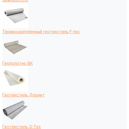
Термоскреплённый геотекстиль F-tex
Геополотно ВК
Геотекстиль Дорнит
Геотекстиль G-Tex