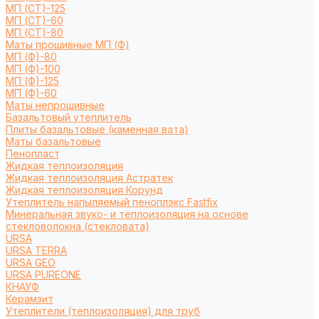
МП (СТ)-125
МП (СТ)-60
МП (СТ)-80
Маты прошивные МП (Ф)
МП (Ф)-80
МП (Ф)-100
МП (Ф)-125
МП (Ф)-60
Маты непрошивные
Базальтовый утеплитель
Плиты базальтовые (каменная вата)
Маты базальтовые
Пенопласт
Жидкая теплоизоляция
Жидкая теплоизоляция Астратек
Жидкая теплоизоляция Корунд
Утеплитель напыляемый пеноплэкс Fastfix
Минеральная звуко- и теплоизоляция на основе
стекловолокна (стекловата)
URSA
URSA TERRA
URSA GEO
URSA PUREONE
КНАУФ
Керамзит
Утеплители (теплоизоляция) для труб