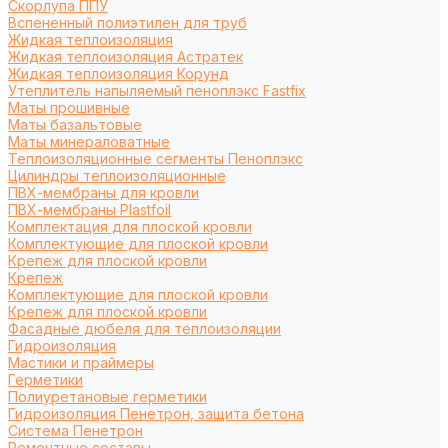
Cкорлупа ППУ
Вспененный полиэтилен для труб
Жидкая теплоизоляция
Жидкая теплоизоляция Астратек
Жидкая теплоизоляция Корунд
Утеплитель напыляемый пеноплэкс Fastfix
Маты прошивные
Маты базальтовые
Маты минераловатные
Теплоизоляционные сегменты Пеноплэкс
Цилиндры теплоизоляционные
ПВХ-мембраны для кровли
ПВХ-мембраны Plastfoil
Комплектация для плоской кровли
Комплектующие для плоской кровли
Крепеж для плоской кровли
Крепеж
Комплектующие для плоской кровли
Крепеж для плоской кровли
Фасадные дюбеля для теплоизоляции
Гидроизоляция
Мастики и праймеры
Герметики
Полиуретановые герметики
Гидроизоляция Пенетрон, защита бетона
Система Пенетрон
Ремонтные составы