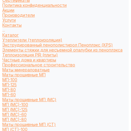
Сертификаты
Политика конфиденциальности
Акции
Производители
Услуги
Контакты
...
Каталог
Утеплители (теплоизоляция)
Экструдированный пенополистирол Пеноплэкс (XPS)
Элементы стяжки для несъемной опалубки из пеноплэкса
Теплоизоляция PIR (плиты)
Частные дома и квартиры
Профессиональное строительство
Маты минераловатные
Маты прошивные МП
МП-100
МП-125
МП-80
МП-60
Маты прошивные МП (МС)
МП (МС)-100
МП (МС)-125
МП (МС)-60
МП (МС)-80
Маты прошивные МП (СТ)
МП (СТ)-100