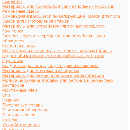
покрытий
Материалы для токопроводящих напольных покрытий
Ремонтные смеси
Самовыравнивающиеся (нивелирующие) смеси для пола
Смеси для изготовления стяжек
Материалы для устройства плиточных облицовок
Грунтовки
Затирка Церезит и средства для обработки швов
облицовок
Клеи для плитки
Монтажные и специальные строительные материалы
Гидрофобизаторы и противогрибковые средства
Грунтовки
Кладочные растворы, штукатурки и шпаклевки
Материалы для монтажа и анкеровки
Материалы для ремонта бетона и железобетона
Модифицирующие добавки для бетонов и цементных
растворов
Монтажные клеи
Unis
Новинки
Популярные товары
Плиточная облицовка
Плиточные клеи
Затирки
Устройство полов
Ровнители