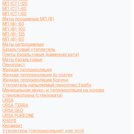
МП (СТ)-125
МП (СТ)-60
МП (СТ)-80
Маты прошивные МП (Ф)
МП (Ф)-80
МП (Ф)-100
МП (Ф)-125
МП (Ф)-60
Маты непрошивные
Базальтовый утеплитель
Плиты базальтовые (каменная вата)
Маты базальтовые
Пенопласт
Жидкая теплоизоляция
Жидкая теплоизоляция Астратек
Жидкая теплоизоляция Корунд
Утеплитель напыляемый пеноплэкс Fastfix
Минеральная звуко- и теплоизоляция на основе
стекловолокна (стекловата)
URSA
URSA TERRA
URSA GEO
URSA PUREONE
КНАУФ
Керамзит
Утеплители (теплоизоляция) для труб