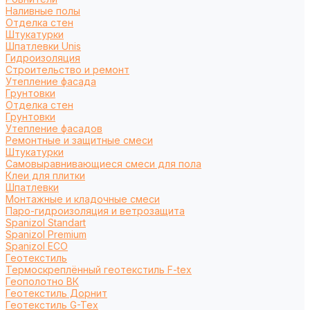
Наливные полы
Отделка стен
Штукатурки
Шпатлевки Unis
Гидроизоляция
Строительство и ремонт
Утепление фасада
Грунтовки
Отделка стен
Грунтовки
Утепление фасадов
Ремонтные и защитные смеси
Штукатурки
Самовыравнивающиеся смеси для пола
Клеи для плитки
Шпатлевки
Монтажные и кладочные смеси
Паро-гидроизоляция и ветрозащита
Spanizol Standart
Spanizol Premium
Spanizol ECO
Геотекстиль
Термоскреплённый геотекстиль F-tex
Геополотно ВК
Геотекстиль Дорнит
Геотекстиль G-Tex