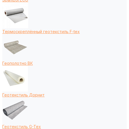
Термоскреплённый геотекстиль F-tex
Геополотно ВК
Геотекстиль Дорнит
Геотекстиль G-Tex