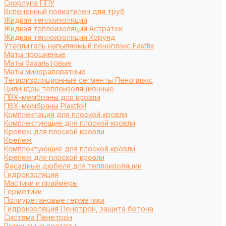
Cкорлупа ППУ
Вспененный полиэтилен для труб
Жидкая теплоизоляция
Жидкая теплоизоляция Астратек
Жидкая теплоизоляция Корунд
Утеплитель напыляемый пеноплэкс Fastfix
Маты прошивные
Маты базальтовые
Маты минераловатные
Теплоизоляционные сегменты Пеноплэкс
Цилиндры теплоизоляционные
ПВХ-мембраны для кровли
ПВХ-мембраны Plastfoil
Комплектация для плоской кровли
Комплектующие для плоской кровли
Крепеж для плоской кровли
Крепеж
Комплектующие для плоской кровли
Крепеж для плоской кровли
Фасадные дюбеля для теплоизоляции
Гидроизоляция
Мастики и праймеры
Герметики
Полиуретановые герметики
Гидроизоляция Пенетрон, защита бетона
Система Пенетрон
Ремонтные составы