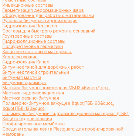
Инъекционные составы
Герметизация деформационных швов
Оборудование для работы с материалами
Рулонная битумная гидроизоляция
Гидроизоляция Redington
Составы для быстрого ремонта оснований
Грунтовочные составы
Гидроизоляционные составы
Полиуретановые герметики
Защитные составы и материалы
Комплектующие
Гидроизоляция Кипер
Битум нефтяной для дорожных работ
Битум нефтяной строительный
Битумная мастика
Битумные праймеры
Мастика битумно-полимерная МБПЗ «КиперДор»
Мастика гидроизоляционная
Мастика резино-битумная
Полимерно-битумное вяжущее &quot;ПБВ-90&quot;,
&quot;ПБВ-130&quot;
Полимерно-битумный гидроизоляционный материал (ПБК)
Защита гидроизоляции
Профилированные мембраны
Соединительная лента Plastguard для профилированной
мембраны