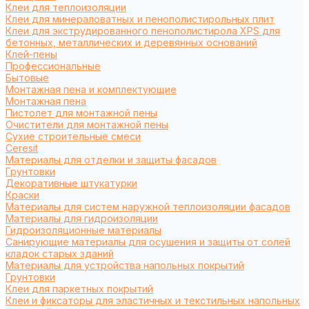
Клеи для теплоизоляции
Клеи для минераловатных и пенополистирольных плит
Клеи для экструдированного пенополистирола XPS для
бетонных, металлических и деревянных оснований
Клей-пены
Профессиональные
Бытовые
Монтажная пена и комплектующие
Монтажная пена
Пистолет для монтажной пены
Очистители для монтажной пены
Сухие строительные смеси
Ceresit
Материалы для отделки и защиты фасадов
Грунтовки
Декоративные штукатурки
Краски
Материалы для систем наружной теплоизоляции фасадов
Материалы для гидроизоляции
Гидроизоляционные материалы
Санирующие материалы для осушения и защиты от солей
кладок старых зданий
Материалы для устройства напольных покрытий
Грунтовки
Клеи для паркетных покрытий
Клеи и фиксаторы для эластичных и текстильных напольных