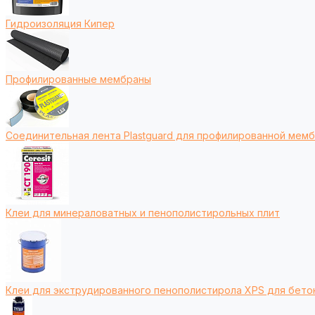
Гидроизоляция Кипер
Профилированные мембраны
Соединительная лента Plastguard для профилированной мем
Клеи для минераловатных и пенополистирольных плит
Клеи для экструдированного пенополистирола XPS для бето