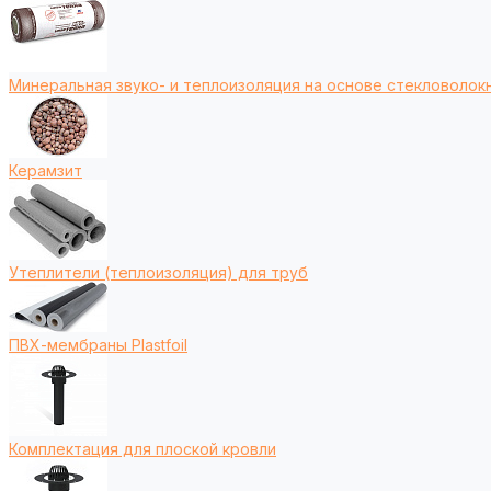
Минеральная звуко- и теплоизоляция на основе стекловолокн
Керамзит
Утеплители (теплоизоляция) для труб
ПВХ-мембраны Plastfoil
Комплектация для плоской кровли