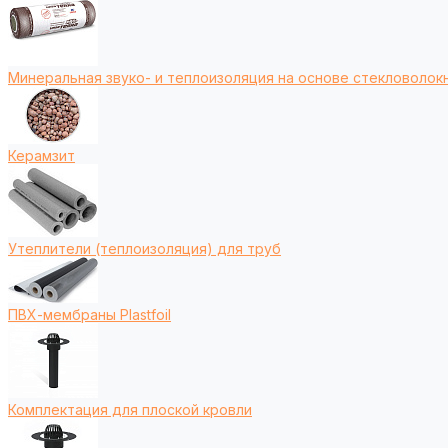
Минеральная звуко- и теплоизоляция на основе стекловолокн
Керамзит
Утеплители (теплоизоляция) для труб
ПВХ-мембраны Plastfoil
Комплектация для плоской кровли