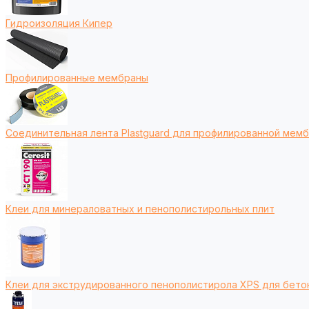
Гидроизоляция Кипер
Профилированные мембраны
Соединительная лента Plastguard для профилированной мем
Клеи для минераловатных и пенополистирольных плит
Клеи для экструдированного пенополистирола XPS для бето