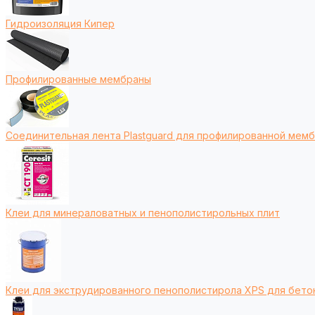
Гидроизоляция Кипер
Профилированные мембраны
Соединительная лента Plastguard для профилированной мем
Клеи для минераловатных и пенополистирольных плит
Клеи для экструдированного пенополистирола XPS для бето