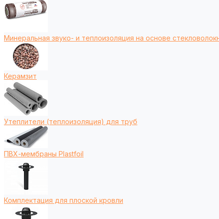
Минеральная звуко- и теплоизоляция на основе стекловолокн
Керамзит
Утеплители (теплоизоляция) для труб
ПВХ-мембраны Plastfoil
Комплектация для плоской кровли