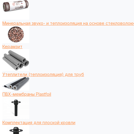
Минеральная звуко- и теплоизоляция на основе стекловолокн
Керамзит
Утеплители (теплоизоляция) для труб
ПВХ-мембраны Plastfoil
Комплектация для плоской кровли