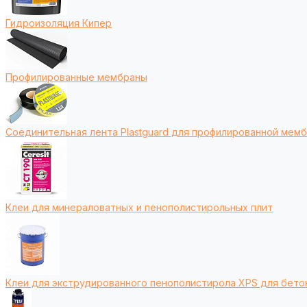
Гидроизоляция Кипер
Профилированные мембраны
Соединительная лента Plastguard для профилированной мем
Клеи для минераловатных и пенополистирольных плит
Клеи для экструдированного пенополистирола XPS для бето