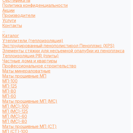
Сертификаты
Политика конфиденциальности
Акции
Производители
Услуги
Контакты
...
Каталог
Утеплители (теплоизоляция)
Экструдированный пенополистирол Пеноплэкс (XPS)
Элементы стяжки для несъемной опалубки из пеноплэкса
Теплоизоляция PIR (плиты)
Частные дома и квартиры
Профессиональное строительство
Маты минераловатные
Маты прошивные МП
МП-100
МП-125
МП-80
МП-60
Маты прошивные МП (МС)
МП (МС)-100
МП (МС)-125
МП (МС)-60
МП (МС)-80
Маты прошивные МП (СТ)
МП (СТ)-100