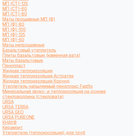
МП (СТ)-125
МП (СТ)-60
МП (СТ)-80
Маты прошивные МП (Ф)
МП (Ф)-80
МП (Ф)-100
МП (Ф)-125
МП (Ф)-60
Маты непрошивные
Базальтовый утеплитель
Плиты базальтовые (каменная вата)
Маты базальтовые
Пенопласт
Жидкая теплоизоляция
Жидкая теплоизоляция Астратек
Жидкая теплоизоляция Корунд
Утеплитель напыляемый пеноплэкс Fastfix
Минеральная звуко- и теплоизоляция на основе
стекловолокна (стекловата)
URSA
URSA TERRA
URSA GEO
URSA PUREONE
КНАУФ
Керамзит
Утеплители (теплоизоляция) для труб