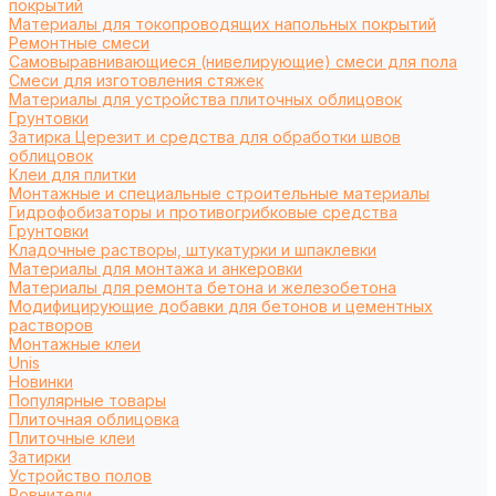
покрытий
Материалы для токопроводящих напольных покрытий
Ремонтные смеси
Самовыравнивающиеся (нивелирующие) смеси для пола
Смеси для изготовления стяжек
Материалы для устройства плиточных облицовок
Грунтовки
Затирка Церезит и средства для обработки швов
облицовок
Клеи для плитки
Монтажные и специальные строительные материалы
Гидрофобизаторы и противогрибковые средства
Грунтовки
Кладочные растворы, штукатурки и шпаклевки
Материалы для монтажа и анкеровки
Материалы для ремонта бетона и железобетона
Модифицирующие добавки для бетонов и цементных
растворов
Монтажные клеи
Unis
Новинки
Популярные товары
Плиточная облицовка
Плиточные клеи
Затирки
Устройство полов
Ровнители