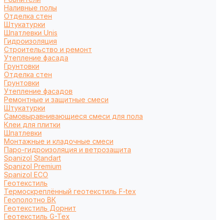
Наливные полы
Отделка стен
Штукатурки
Шпатлевки Unis
Гидроизоляция
Строительство и ремонт
Утепление фасада
Грунтовки
Отделка стен
Грунтовки
Утепление фасадов
Ремонтные и защитные смеси
Штукатурки
Самовыравнивающиеся смеси для пола
Клеи для плитки
Шпатлевки
Монтажные и кладочные смеси
Паро-гидроизоляция и ветрозащита
Spanizol Standart
Spanizol Premium
Spanizol ECO
Геотекстиль
Термоскреплённый геотекстиль F-tex
Геополотно ВК
Геотекстиль Дорнит
Геотекстиль G-Tex