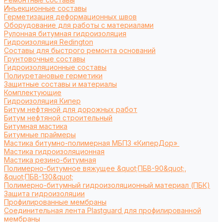
Инъекционные составы
Герметизация деформационных швов
Оборудование для работы с материалами
Рулонная битумная гидроизоляция
Гидроизоляция Redington
Составы для быстрого ремонта оснований
Грунтовочные составы
Гидроизоляционные составы
Полиуретановые герметики
Защитные составы и материалы
Комплектующие
Гидроизоляция Кипер
Битум нефтяной для дорожных работ
Битум нефтяной строительный
Битумная мастика
Битумные праймеры
Мастика битумно-полимерная МБПЗ «КиперДор»
Мастика гидроизоляционная
Мастика резино-битумная
Полимерно-битумное вяжущее &quot;ПБВ-90&quot;,
&quot;ПБВ-130&quot;
Полимерно-битумный гидроизоляционный материал (ПБК)
Защита гидроизоляции
Профилированные мембраны
Соединительная лента Plastguard для профилированной
мембраны