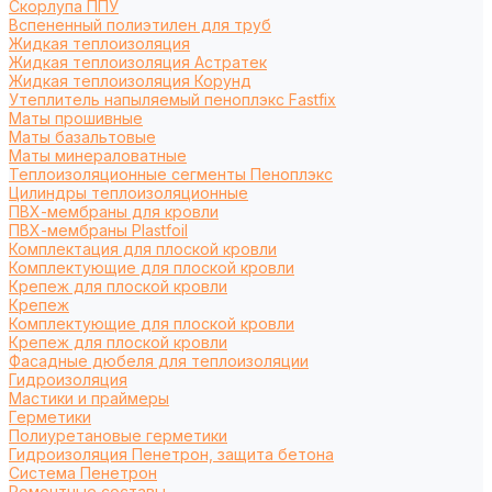
Cкорлупа ППУ
Вспененный полиэтилен для труб
Жидкая теплоизоляция
Жидкая теплоизоляция Астратек
Жидкая теплоизоляция Корунд
Утеплитель напыляемый пеноплэкс Fastfix
Маты прошивные
Маты базальтовые
Маты минераловатные
Теплоизоляционные сегменты Пеноплэкс
Цилиндры теплоизоляционные
ПВХ-мембраны для кровли
ПВХ-мембраны Plastfoil
Комплектация для плоской кровли
Комплектующие для плоской кровли
Крепеж для плоской кровли
Крепеж
Комплектующие для плоской кровли
Крепеж для плоской кровли
Фасадные дюбеля для теплоизоляции
Гидроизоляция
Мастики и праймеры
Герметики
Полиуретановые герметики
Гидроизоляция Пенетрон, защита бетона
Система Пенетрон
Ремонтные составы