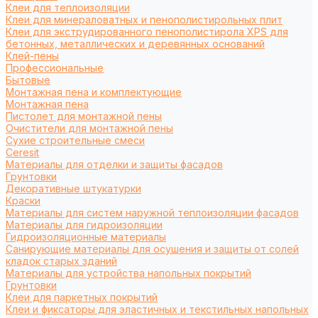
Клеи для теплоизоляции
Клеи для минераловатных и пенополистирольных плит
Клеи для экструдированного пенополистирола XPS для
бетонных, металлических и деревянных оснований
Клей-пены
Профессиональные
Бытовые
Монтажная пена и комплектующие
Монтажная пена
Пистолет для монтажной пены
Очистители для монтажной пены
Сухие строительные смеси
Ceresit
Материалы для отделки и защиты фасадов
Грунтовки
Декоративные штукатурки
Краски
Материалы для систем наружной теплоизоляции фасадов
Материалы для гидроизоляции
Гидроизоляционные материалы
Санирующие материалы для осушения и защиты от солей
кладок старых зданий
Материалы для устройства напольных покрытий
Грунтовки
Клеи для паркетных покрытий
Клеи и фиксаторы для эластичных и текстильных напольных