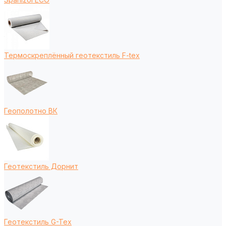
Термоскреплённый геотекстиль F-tex
Геополотно ВК
Геотекстиль Дорнит
Геотекстиль G-Tex