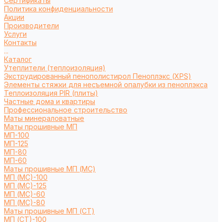
Сертификаты
Политика конфиденциальности
Акции
Производители
Услуги
Контакты
...
Каталог
Утеплители (теплоизоляция)
Экструдированный пенополистирол Пеноплэкс (XPS)
Элементы стяжки для несъемной опалубки из пеноплэкса
Теплоизоляция PIR (плиты)
Частные дома и квартиры
Профессиональное строительство
Маты минераловатные
Маты прошивные МП
МП-100
МП-125
МП-80
МП-60
Маты прошивные МП (МС)
МП (МС)-100
МП (МС)-125
МП (МС)-60
МП (МС)-80
Маты прошивные МП (СТ)
МП (СТ)-100