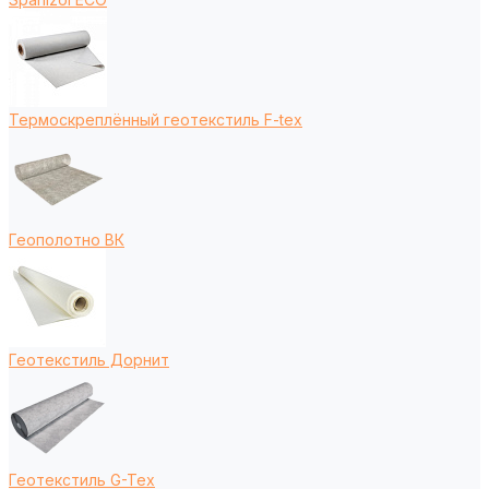
Термоскреплённый геотекстиль F-tex
Геополотно ВК
Геотекстиль Дорнит
Геотекстиль G-Tex