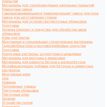
покрытий
Материалы для токопроводящих напольных покрытий
Ремонтные смеси
Самовыравнивающиеся (нивелирующие) смеси для пола
Смеси для изготовления стяжек
Материалы для устройства плиточных облицовок
Грунтовки
Затирка Церезит и средства для обработки швов
облицовок
Клеи для плитки
Монтажные и специальные строительные материалы
Гидрофобизаторы и противогрибковые средства
Грунтовки
Кладочные растворы, штукатурки и шпаклевки
Материалы для монтажа и анкеровки
Материалы для ремонта бетона и железобетона
Модифицирующие добавки для бетонов и цементных
растворов
Монтажные клеи
Unis
Новинки
Популярные товары
Плиточная облицовка
Плиточные клеи
Затирки
Устройство полов
Ровнители