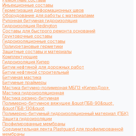
Инъекционные составы
Герметизация деформационных швов
Оборудование для работы с материалами
Рулонная битумная гидроизоляция
Гидроизоляция Redington
Составы для быстрого ремонта оснований
Грунтовочные составы
Гидроизоляционные составы
Полиуретановые герметики
Защитные составы и материалы
Комплектующие
Гидроизоляция Кипер
Битум нефтяной для дорожных работ
Битум нефтяной строительный
Битумная мастика
Битумные праймеры
Мастика битумно-полимерная МБПЗ «КиперДор»
Мастика гидроизоляционная
Мастика резино-битумная
Полимерно-битумное вяжущее &quot;ПБВ-90&quot;,
&quot;ПБВ-130&quot;
Полимерно-битумный гидроизоляционный материал (ПБК)
Защита гидроизоляции
Профилированные мембраны
Соединительная лента Plastguard для профилированной
мембраны