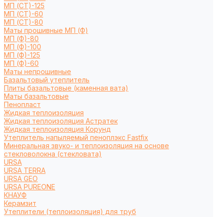
МП (СТ)-125
МП (СТ)-60
МП (СТ)-80
Маты прошивные МП (Ф)
МП (Ф)-80
МП (Ф)-100
МП (Ф)-125
МП (Ф)-60
Маты непрошивные
Базальтовый утеплитель
Плиты базальтовые (каменная вата)
Маты базальтовые
Пенопласт
Жидкая теплоизоляция
Жидкая теплоизоляция Астратек
Жидкая теплоизоляция Корунд
Утеплитель напыляемый пеноплэкс Fastfix
Минеральная звуко- и теплоизоляция на основе
стекловолокна (стекловата)
URSA
URSA TERRA
URSA GEO
URSA PUREONE
КНАУФ
Керамзит
Утеплители (теплоизоляция) для труб