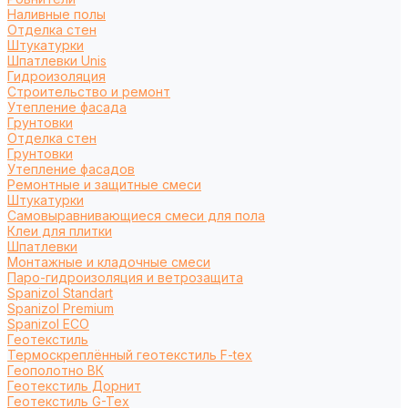
Наливные полы
Отделка стен
Штукатурки
Шпатлевки Unis
Гидроизоляция
Строительство и ремонт
Утепление фасада
Грунтовки
Отделка стен
Грунтовки
Утепление фасадов
Ремонтные и защитные смеси
Штукатурки
Самовыравнивающиеся смеси для пола
Клеи для плитки
Шпатлевки
Монтажные и кладочные смеси
Паро-гидроизоляция и ветрозащита
Spanizol Standart
Spanizol Premium
Spanizol ECO
Геотекстиль
Термоскреплённый геотекстиль F-tex
Геополотно ВК
Геотекстиль Дорнит
Геотекстиль G-Tex