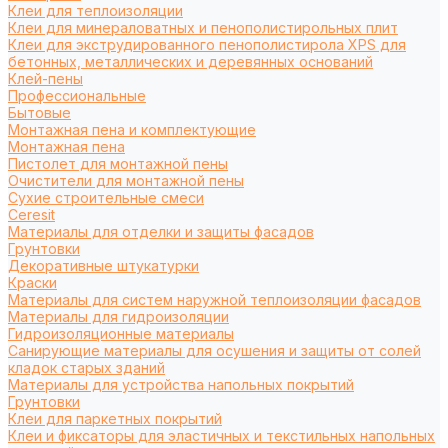
Клеи для теплоизоляции
Клеи для минераловатных и пенополистирольных плит
Клеи для экструдированного пенополистирола XPS для
бетонных, металлических и деревянных оснований
Клей-пены
Профессиональные
Бытовые
Монтажная пена и комплектующие
Монтажная пена
Пистолет для монтажной пены
Очистители для монтажной пены
Сухие строительные смеси
Ceresit
Материалы для отделки и защиты фасадов
Грунтовки
Декоративные штукатурки
Краски
Материалы для систем наружной теплоизоляции фасадов
Материалы для гидроизоляции
Гидроизоляционные материалы
Санирующие материалы для осушения и защиты от солей
кладок старых зданий
Материалы для устройства напольных покрытий
Грунтовки
Клеи для паркетных покрытий
Клеи и фиксаторы для эластичных и текстильных напольных