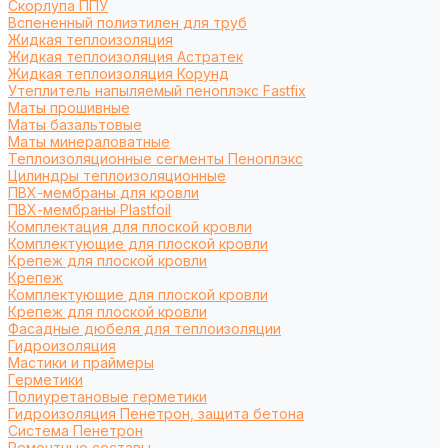
Cкорлупа ППУ
Вспененный полиэтилен для труб
Жидкая теплоизоляция
Жидкая теплоизоляция Астратек
Жидкая теплоизоляция Корунд
Утеплитель напыляемый пеноплэкс Fastfix
Маты прошивные
Маты базальтовые
Маты минераловатные
Теплоизоляционные сегменты Пеноплэкс
Цилиндры теплоизоляционные
ПВХ-мембраны для кровли
ПВХ-мембраны Plastfoil
Комплектация для плоской кровли
Комплектующие для плоской кровли
Крепеж для плоской кровли
Крепеж
Комплектующие для плоской кровли
Крепеж для плоской кровли
Фасадные дюбеля для теплоизоляции
Гидроизоляция
Мастики и праймеры
Герметики
Полиуретановые герметики
Гидроизоляция Пенетрон, защита бетона
Система Пенетрон
Ремонтные составы