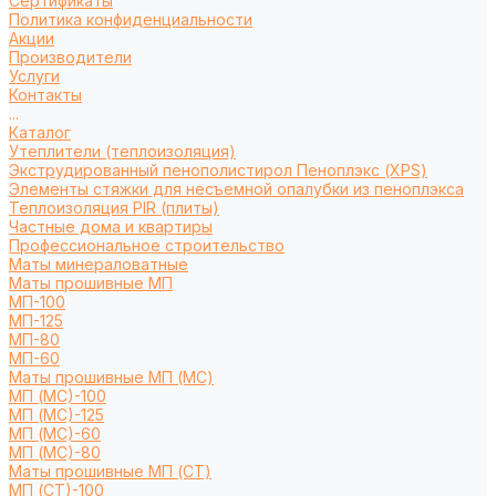
Сертификаты
Политика конфиденциальности
Акции
Производители
Услуги
Контакты
...
Каталог
Утеплители (теплоизоляция)
Экструдированный пенополистирол Пеноплэкс (XPS)
Элементы стяжки для несъемной опалубки из пеноплэкса
Теплоизоляция PIR (плиты)
Частные дома и квартиры
Профессиональное строительство
Маты минераловатные
Маты прошивные МП
МП-100
МП-125
МП-80
МП-60
Маты прошивные МП (МС)
МП (МС)-100
МП (МС)-125
МП (МС)-60
МП (МС)-80
Маты прошивные МП (СТ)
МП (СТ)-100