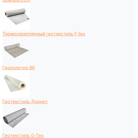
Термоскреплённый геотекстиль F-tex
Геополотно ВК
Геотекстиль Дорнит
Геотекстиль G-Tex