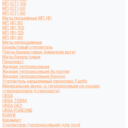
МП (СТ)-125
МП (СТ)-60
МП (СТ)-80
Маты прошивные МП (Ф)
МП (Ф)-80
МП (Ф)-100
МП (Ф)-125
МП (Ф)-60
Маты непрошивные
Базальтовый утеплитель
Плиты базальтовые (каменная вата)
Маты базальтовые
Пенопласт
Жидкая теплоизоляция
Жидкая теплоизоляция Астратек
Жидкая теплоизоляция Корунд
Утеплитель напыляемый пеноплэкс Fastfix
Минеральная звуко- и теплоизоляция на основе
стекловолокна (стекловата)
URSA
URSA TERRA
URSA GEO
URSA PUREONE
КНАУФ
Керамзит
Утеплители (теплоизоляция) для труб