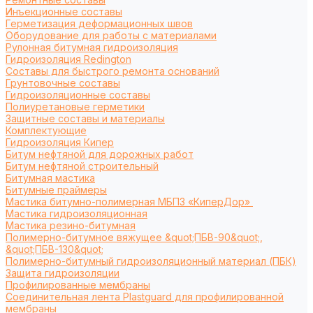
Инъекционные составы
Герметизация деформационных швов
Оборудование для работы с материалами
Рулонная битумная гидроизоляция
Гидроизоляция Redington
Составы для быстрого ремонта оснований
Грунтовочные составы
Гидроизоляционные составы
Полиуретановые герметики
Защитные составы и материалы
Комплектующие
Гидроизоляция Кипер
Битум нефтяной для дорожных работ
Битум нефтяной строительный
Битумная мастика
Битумные праймеры
Мастика битумно-полимерная МБПЗ «КиперДор»
Мастика гидроизоляционная
Мастика резино-битумная
Полимерно-битумное вяжущее &quot;ПБВ-90&quot;,
&quot;ПБВ-130&quot;
Полимерно-битумный гидроизоляционный материал (ПБК)
Защита гидроизоляции
Профилированные мембраны
Соединительная лента Plastguard для профилированной
мембраны