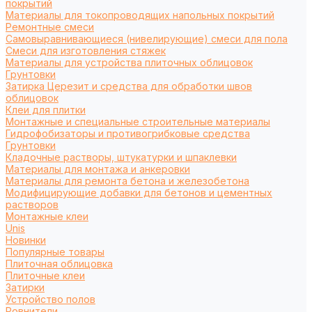
покрытий
Материалы для токопроводящих напольных покрытий
Ремонтные смеси
Самовыравнивающиеся (нивелирующие) смеси для пола
Смеси для изготовления стяжек
Материалы для устройства плиточных облицовок
Грунтовки
Затирка Церезит и средства для обработки швов
облицовок
Клеи для плитки
Монтажные и специальные строительные материалы
Гидрофобизаторы и противогрибковые средства
Грунтовки
Кладочные растворы, штукатурки и шпаклевки
Материалы для монтажа и анкеровки
Материалы для ремонта бетона и железобетона
Модифицирующие добавки для бетонов и цементных
растворов
Монтажные клеи
Unis
Новинки
Популярные товары
Плиточная облицовка
Плиточные клеи
Затирки
Устройство полов
Ровнители