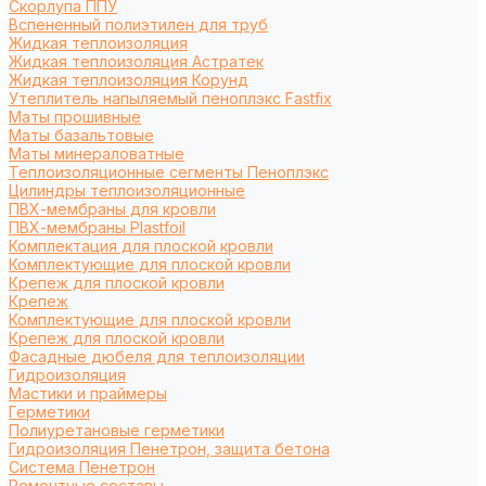
Cкорлупа ППУ
Вспененный полиэтилен для труб
Жидкая теплоизоляция
Жидкая теплоизоляция Астратек
Жидкая теплоизоляция Корунд
Утеплитель напыляемый пеноплэкс Fastfix
Маты прошивные
Маты базальтовые
Маты минераловатные
Теплоизоляционные сегменты Пеноплэкс
Цилиндры теплоизоляционные
ПВХ-мембраны для кровли
ПВХ-мембраны Plastfoil
Комплектация для плоской кровли
Комплектующие для плоской кровли
Крепеж для плоской кровли
Крепеж
Комплектующие для плоской кровли
Крепеж для плоской кровли
Фасадные дюбеля для теплоизоляции
Гидроизоляция
Мастики и праймеры
Герметики
Полиуретановые герметики
Гидроизоляция Пенетрон, защита бетона
Система Пенетрон
Ремонтные составы