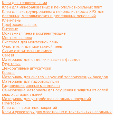
Клеи для теплоизоляции
Клеи для минераловатных и пенополистирольных плит
Клеи для экструдированного пенополистирола XPS для
бетонных, металлических и деревянных оснований
Клей-пены
Профессиональные
Бытовые
Монтажная пена и комплектующие
Монтажная пена
Пистолет для монтажной пены
Очистители для монтажной пены
Сухие строительные смеси
Ceresit
Материалы для отделки и защиты фасадов
Грунтовки
Декоративные штукатурки
Краски
Материалы для систем наружной теплоизоляции фасадов
Материалы для гидроизоляции
Гидроизоляционные материалы
Санирующие материалы для осушения и защиты от солей
кладок старых зданий
Материалы для устройства напольных покрытий
Грунтовки
Клеи для паркетных покрытий
Клеи и фиксаторы для эластичных и текстильных напольных