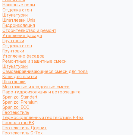
Наливные полы
Отделка стен
Штукатурки
Шпатлевки Unis
Гидроизоляция
Строительство и ремонт
Утепление фасада
Грунтовки
Отделка стен
Грунтовки
Утепление фасадов
Ремонтные и защитные смеси
Штукатурки
Самовыравнивающиеся смеси для пола
Клеи для плитки
Шпатлевки
Монтажные и кладочные смеси
Паро-гидроизоляция и ветрозащита
Spanizol Standart
Spanizol Premium
Spanizol ECO
Геотекстиль
Термоскреплённый геотекстиль F-tex
Геополотно ВК
Геотекстиль Дорнит
Геотекстиль G-Tex