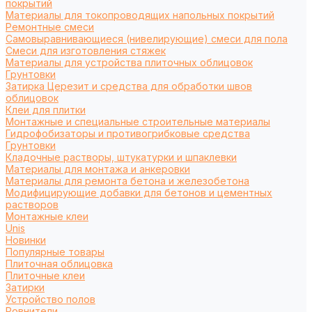
покрытий
Материалы для токопроводящих напольных покрытий
Ремонтные смеси
Самовыравнивающиеся (нивелирующие) смеси для пола
Смеси для изготовления стяжек
Материалы для устройства плиточных облицовок
Грунтовки
Затирка Церезит и средства для обработки швов
облицовок
Клеи для плитки
Монтажные и специальные строительные материалы
Гидрофобизаторы и противогрибковые средства
Грунтовки
Кладочные растворы, штукатурки и шпаклевки
Материалы для монтажа и анкеровки
Материалы для ремонта бетона и железобетона
Модифицирующие добавки для бетонов и цементных
растворов
Монтажные клеи
Unis
Новинки
Популярные товары
Плиточная облицовка
Плиточные клеи
Затирки
Устройство полов
Ровнители