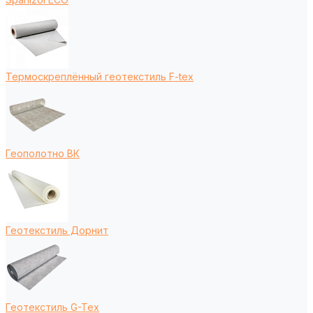
Термоскреплённый геотекстиль F-tex
Геополотно ВК
Геотекстиль Дорнит
Геотекстиль G-Tex