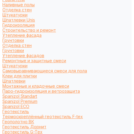
Наливные полы
Отделка стен
Штукатурки
Шпатлевки Unis
Гидроизоляция
Строительство и ремонт
Утепление фасада
Грунтовки
Отделка стен
Грунтовки
Утепление фасадов
Ремонтные и защитные смеси
Штукатурки
Самовыравнивающиеся смеси для пола
Клеи для плитки
Шпатлевки
Монтажные и кладочные смеси
Паро-гидроизоляция и ветрозащита
Spanizol Standart
Spanizol Premium
Spanizol ECO
Геотекстиль
Термоскреплённый геотекстиль F-tex
Геополотно ВК
Геотекстиль Дорнит
Геотекстиль G-Tex