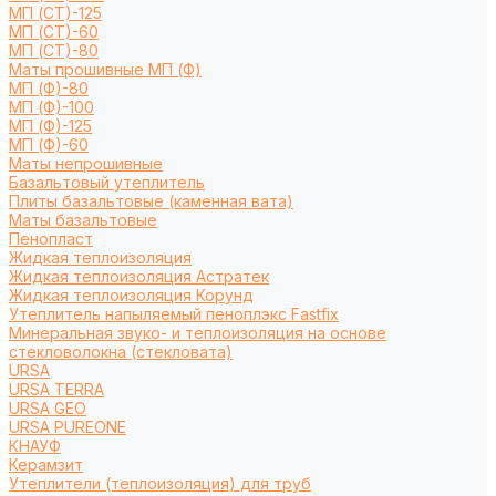
МП (СТ)-125
МП (СТ)-60
МП (СТ)-80
Маты прошивные МП (Ф)
МП (Ф)-80
МП (Ф)-100
МП (Ф)-125
МП (Ф)-60
Маты непрошивные
Базальтовый утеплитель
Плиты базальтовые (каменная вата)
Маты базальтовые
Пенопласт
Жидкая теплоизоляция
Жидкая теплоизоляция Астратек
Жидкая теплоизоляция Корунд
Утеплитель напыляемый пеноплэкс Fastfix
Минеральная звуко- и теплоизоляция на основе
стекловолокна (стекловата)
URSA
URSA TERRA
URSA GEO
URSA PUREONE
КНАУФ
Керамзит
Утеплители (теплоизоляция) для труб