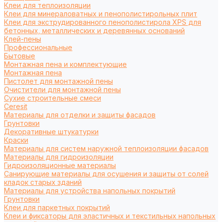
Клеи для теплоизоляции
Клеи для минераловатных и пенополистирольных плит
Клеи для экструдированного пенополистирола XPS для
бетонных, металлических и деревянных оснований
Клей-пены
Профессиональные
Бытовые
Монтажная пена и комплектующие
Монтажная пена
Пистолет для монтажной пены
Очистители для монтажной пены
Сухие строительные смеси
Ceresit
Материалы для отделки и защиты фасадов
Грунтовки
Декоративные штукатурки
Краски
Материалы для систем наружной теплоизоляции фасадов
Материалы для гидроизоляции
Гидроизоляционные материалы
Санирующие материалы для осушения и защиты от солей
кладок старых зданий
Материалы для устройства напольных покрытий
Грунтовки
Клеи для паркетных покрытий
Клеи и фиксаторы для эластичных и текстильных напольных