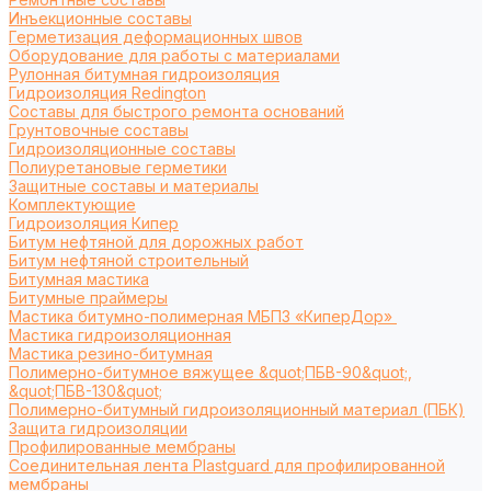
Инъекционные составы
Герметизация деформационных швов
Оборудование для работы с материалами
Рулонная битумная гидроизоляция
Гидроизоляция Redington
Составы для быстрого ремонта оснований
Грунтовочные составы
Гидроизоляционные составы
Полиуретановые герметики
Защитные составы и материалы
Комплектующие
Гидроизоляция Кипер
Битум нефтяной для дорожных работ
Битум нефтяной строительный
Битумная мастика
Битумные праймеры
Мастика битумно-полимерная МБПЗ «КиперДор»
Мастика гидроизоляционная
Мастика резино-битумная
Полимерно-битумное вяжущее &quot;ПБВ-90&quot;,
&quot;ПБВ-130&quot;
Полимерно-битумный гидроизоляционный материал (ПБК)
Защита гидроизоляции
Профилированные мембраны
Соединительная лента Plastguard для профилированной
мембраны