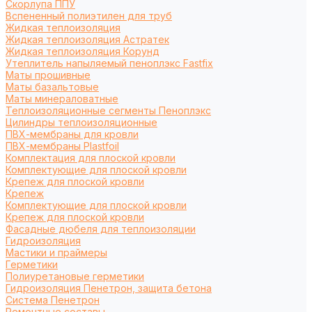
Cкорлупа ППУ
Вспененный полиэтилен для труб
Жидкая теплоизоляция
Жидкая теплоизоляция Астратек
Жидкая теплоизоляция Корунд
Утеплитель напыляемый пеноплэкс Fastfix
Маты прошивные
Маты базальтовые
Маты минераловатные
Теплоизоляционные сегменты Пеноплэкс
Цилиндры теплоизоляционные
ПВХ-мембраны для кровли
ПВХ-мембраны Plastfoil
Комплектация для плоской кровли
Комплектующие для плоской кровли
Крепеж для плоской кровли
Крепеж
Комплектующие для плоской кровли
Крепеж для плоской кровли
Фасадные дюбеля для теплоизоляции
Гидроизоляция
Мастики и праймеры
Герметики
Полиуретановые герметики
Гидроизоляция Пенетрон, защита бетона
Система Пенетрон
Ремонтные составы