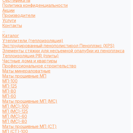
Сертификаты
Политика конфиденциальности
Акции
Производители
Услуги
Контакты
...
Каталог
Утеплители (теплоизоляция)
Экструдированный пенополистирол Пеноплэкс (XPS)
Элементы стяжки для несъемной опалубки из пеноплэкса
Теплоизоляция PIR (плиты)
Частные дома и квартиры
Профессиональное строительство
Маты минераловатные
Маты прошивные МП
МП-100
МП-125
МП-80
МП-60
Маты прошивные МП (МС)
МП (МС)-100
МП (МС)-125
МП (МС)-60
МП (МС)-80
Маты прошивные МП (СТ)
МП (СТ)-100