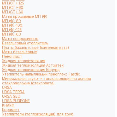
МП (СТ)-125
МП (СТ)-60
МП (СТ)-80
Маты прошивные МП (Ф)
МП (Ф)-80
МП (Ф)-100
МП (Ф)-125
МП (Ф)-60
Маты непрошивные
Базальтовый утеплитель
Плиты базальтовые (каменная вата)
Маты базальтовые
Пенопласт
Жидкая теплоизоляция
Жидкая теплоизоляция Астратек
Жидкая теплоизоляция Корунд
Утеплитель напыляемый пеноплэкс Fastfix
Минеральная звуко- и теплоизоляция на основе
стекловолокна (стекловата)
URSA
URSA TERRA
URSA GEO
URSA PUREONE
КНАУФ
Керамзит
Утеплители (теплоизоляция) для труб