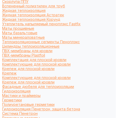
Cкорлупа ППУ
Вспененный полиэтилен для труб
Жидкая теплоизоляция
Жидкая теплоизоляция Астратек
Жидкая теплоизоляция Корунд
Утеплитель напыляемый пеноплэкс Fastfix
Маты прошивные
Маты базальтовые
Маты минераловатные
Теплоизоляционные сегменты Пеноплэкс
Цилиндры теплоизоляционные
ПВХ-мембраны для кровли
ПВХ-мембраны Plastfoil
Комплектация для плоской кровли
Комплектующие для плоской кровли
Крепеж для плоской кровли
Крепеж
Комплектующие для плоской кровли
Крепеж для плоской кровли
Фасадные дюбеля для теплоизоляции
Гидроизоляция
Мастики и праймеры
Герметики
Полиуретановые герметики
Гидроизоляция Пенетрон, защита бетона
Система Пенетрон
Ремонтные составы