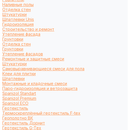
Наливные полы
Отделка стен
Штукатурки
Шпатлевки Unis
Гидроизоляция
Строительство и ремонт
Утепление фасада
Грунтовки
Отделка стен
Грунтовки
Утепление фасадов
Ремонтные и защитные смеси
Штукатурки
Самовыравнивающиеся смеси для пола
Клеи для плитки
Шпатлевки
Монтажные и кладочные смеси
Паро-гидроизоляция и ветрозащита
Spanizol Standart
Spanizol Premium
Spanizol ECO
Геотекстиль
Термоскреплённый геотекстиль F-tex
Геополотно ВК
Геотекстиль Дорнит
Геотекстиль G-Tex