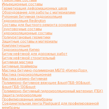
Инъекционные составы
Герметизация деформационных швов
Оборудование для работы с материалами
Рулонная битумная гидроизоляция
Гидроизоляция Redington
Составы для быстрого ремонта оснований
Грунтовочные составы
Гидроизоляционные составы
Полиуретановые герметики
Защитные составы и материалы
Комплектующие
Гидроизоляция Кипер
Битум нефтяной для дорожных работ
Битум нефтяной строительный
Битумная мастика
Битумные праймеры
Мастика битумно-полимерная МБПЗ «КиперДор»
Мастика гидроизоляционная
Мастика резино-битумная
Полимерно-битумное вяжущее &quot;ПБВ-90&quot;,
&quot;ПБВ-130&quot;
Полимерно-битумный гидроизоляционный материал (ПБК)
Защита гидроизоляции
Профилированные мембраны
Соединительная лента Plastguard для профилированной
мембраны