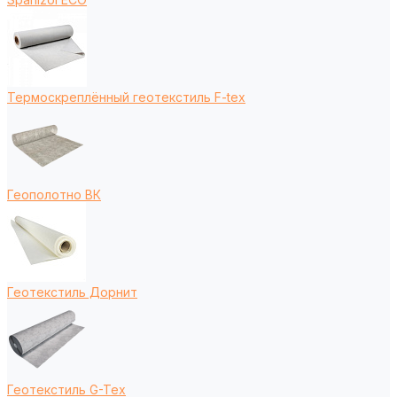
Термоскреплённый геотекстиль F-tex
Геополотно ВК
Геотекстиль Дорнит
Геотекстиль G-Tex