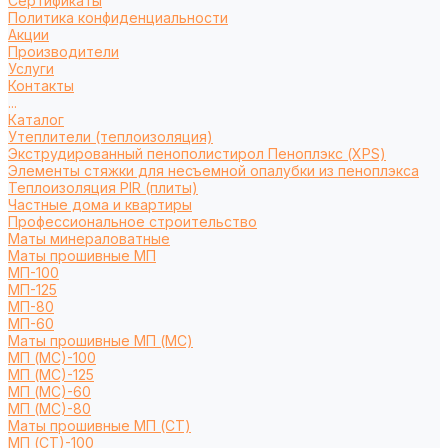
Сертификаты
Политика конфиденциальности
Акции
Производители
Услуги
Контакты
...
Каталог
Утеплители (теплоизоляция)
Экструдированный пенополистирол Пеноплэкс (XPS)
Элементы стяжки для несъемной опалубки из пеноплэкса
Теплоизоляция PIR (плиты)
Частные дома и квартиры
Профессиональное строительство
Маты минераловатные
Маты прошивные МП
МП-100
МП-125
МП-80
МП-60
Маты прошивные МП (МС)
МП (МС)-100
МП (МС)-125
МП (МС)-60
МП (МС)-80
Маты прошивные МП (СТ)
МП (СТ)-100