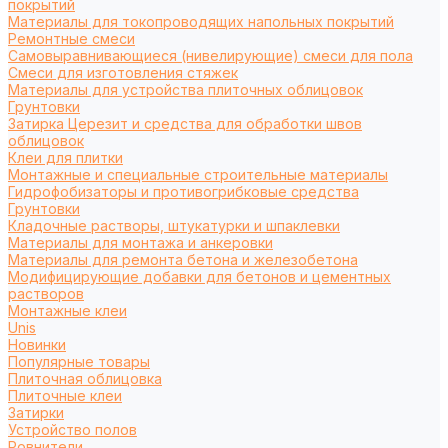
покрытий
Материалы для токопроводящих напольных покрытий
Ремонтные смеси
Самовыравнивающиеся (нивелирующие) смеси для пола
Смеси для изготовления стяжек
Материалы для устройства плиточных облицовок
Грунтовки
Затирка Церезит и средства для обработки швов
облицовок
Клеи для плитки
Монтажные и специальные строительные материалы
Гидрофобизаторы и противогрибковые средства
Грунтовки
Кладочные растворы, штукатурки и шпаклевки
Материалы для монтажа и анкеровки
Материалы для ремонта бетона и железобетона
Модифицирующие добавки для бетонов и цементных
растворов
Монтажные клеи
Unis
Новинки
Популярные товары
Плиточная облицовка
Плиточные клеи
Затирки
Устройство полов
Ровнители