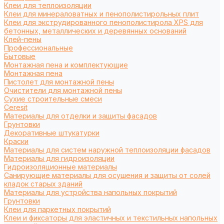
Клеи для теплоизоляции
Клеи для минераловатных и пенополистирольных плит
Клеи для экструдированного пенополистирола XPS для
бетонных, металлических и деревянных оснований
Клей-пены
Профессиональные
Бытовые
Монтажная пена и комплектующие
Монтажная пена
Пистолет для монтажной пены
Очистители для монтажной пены
Сухие строительные смеси
Ceresit
Материалы для отделки и защиты фасадов
Грунтовки
Декоративные штукатурки
Краски
Материалы для систем наружной теплоизоляции фасадов
Материалы для гидроизоляции
Гидроизоляционные материалы
Санирующие материалы для осушения и защиты от солей
кладок старых зданий
Материалы для устройства напольных покрытий
Грунтовки
Клеи для паркетных покрытий
Клеи и фиксаторы для эластичных и текстильных напольных