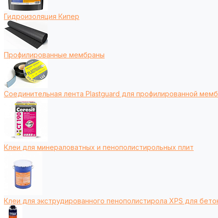
Гидроизоляция Кипер
Профилированные мембраны
Соединительная лента Plastguard для профилированной мем
Клеи для минераловатных и пенополистирольных плит
Клеи для экструдированного пенополистирола XPS для бето