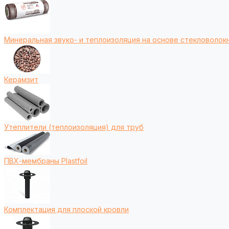
Минеральная звуко- и теплоизоляция на основе стекловолокн
Керамзит
Утеплители (теплоизоляция) для труб
ПВХ-мембраны Plastfoil
Комплектация для плоской кровли