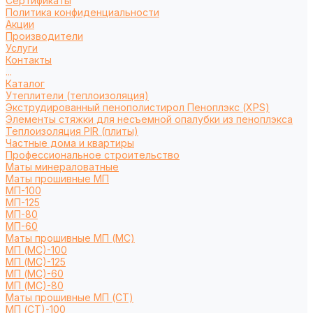
Сертификаты
Политика конфиденциальности
Акции
Производители
Услуги
Контакты
...
Каталог
Утеплители (теплоизоляция)
Экструдированный пенополистирол Пеноплэкс (XPS)
Элементы стяжки для несъемной опалубки из пеноплэкса
Теплоизоляция PIR (плиты)
Частные дома и квартиры
Профессиональное строительство
Маты минераловатные
Маты прошивные МП
МП-100
МП-125
МП-80
МП-60
Маты прошивные МП (МС)
МП (МС)-100
МП (МС)-125
МП (МС)-60
МП (МС)-80
Маты прошивные МП (СТ)
МП (СТ)-100