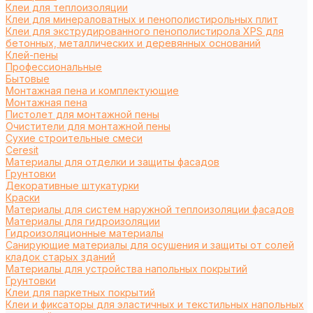
Клеи для теплоизоляции
Клеи для минераловатных и пенополистирольных плит
Клеи для экструдированного пенополистирола XPS для
бетонных, металлических и деревянных оснований
Клей-пены
Профессиональные
Бытовые
Монтажная пена и комплектующие
Монтажная пена
Пистолет для монтажной пены
Очистители для монтажной пены
Сухие строительные смеси
Ceresit
Материалы для отделки и защиты фасадов
Грунтовки
Декоративные штукатурки
Краски
Материалы для систем наружной теплоизоляции фасадов
Материалы для гидроизоляции
Гидроизоляционные материалы
Санирующие материалы для осушения и защиты от солей
кладок старых зданий
Материалы для устройства напольных покрытий
Грунтовки
Клеи для паркетных покрытий
Клеи и фиксаторы для эластичных и текстильных напольных