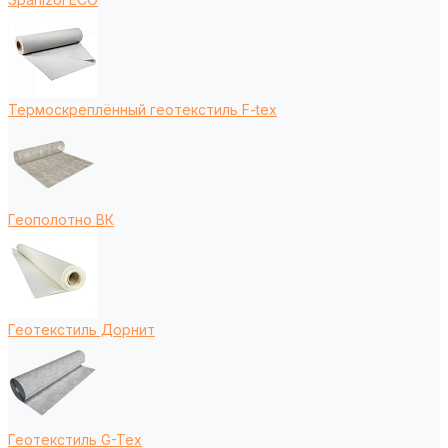
Термоскреплённый геотекстиль F-tex
Геополотно ВК
Геотекстиль Дорнит
Геотекстиль G-Tex