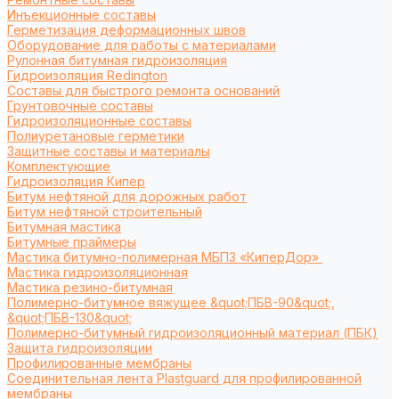
Инъекционные составы
Герметизация деформационных швов
Оборудование для работы с материалами
Рулонная битумная гидроизоляция
Гидроизоляция Redington
Составы для быстрого ремонта оснований
Грунтовочные составы
Гидроизоляционные составы
Полиуретановые герметики
Защитные составы и материалы
Комплектующие
Гидроизоляция Кипер
Битум нефтяной для дорожных работ
Битум нефтяной строительный
Битумная мастика
Битумные праймеры
Мастика битумно-полимерная МБПЗ «КиперДор»
Мастика гидроизоляционная
Мастика резино-битумная
Полимерно-битумное вяжущее &quot;ПБВ-90&quot;,
&quot;ПБВ-130&quot;
Полимерно-битумный гидроизоляционный материал (ПБК)
Защита гидроизоляции
Профилированные мембраны
Соединительная лента Plastguard для профилированной
мембраны