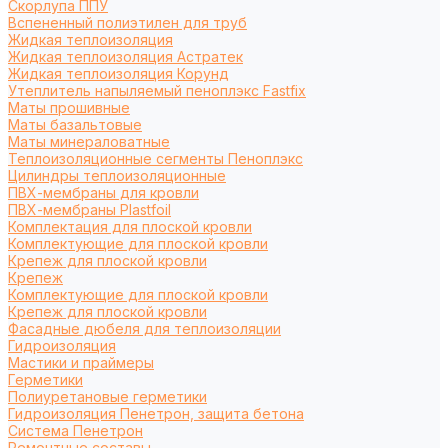
Cкорлупа ППУ
Вспененный полиэтилен для труб
Жидкая теплоизоляция
Жидкая теплоизоляция Астратек
Жидкая теплоизоляция Корунд
Утеплитель напыляемый пеноплэкс Fastfix
Маты прошивные
Маты базальтовые
Маты минераловатные
Теплоизоляционные сегменты Пеноплэкс
Цилиндры теплоизоляционные
ПВХ-мембраны для кровли
ПВХ-мембраны Plastfoil
Комплектация для плоской кровли
Комплектующие для плоской кровли
Крепеж для плоской кровли
Крепеж
Комплектующие для плоской кровли
Крепеж для плоской кровли
Фасадные дюбеля для теплоизоляции
Гидроизоляция
Мастики и праймеры
Герметики
Полиуретановые герметики
Гидроизоляция Пенетрон, защита бетона
Система Пенетрон
Ремонтные составы