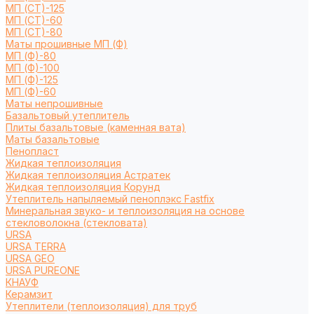
МП (СТ)-125
МП (СТ)-60
МП (СТ)-80
Маты прошивные МП (Ф)
МП (Ф)-80
МП (Ф)-100
МП (Ф)-125
МП (Ф)-60
Маты непрошивные
Базальтовый утеплитель
Плиты базальтовые (каменная вата)
Маты базальтовые
Пенопласт
Жидкая теплоизоляция
Жидкая теплоизоляция Астратек
Жидкая теплоизоляция Корунд
Утеплитель напыляемый пеноплэкс Fastfix
Минеральная звуко- и теплоизоляция на основе
стекловолокна (стекловата)
URSA
URSA TERRA
URSA GEO
URSA PUREONE
КНАУФ
Керамзит
Утеплители (теплоизоляция) для труб