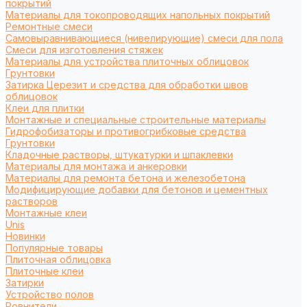
покрытий
Материалы для токопроводящих напольных покрытий
Ремонтные смеси
Самовыравнивающиеся (нивелирующие) смеси для пола
Смеси для изготовления стяжек
Материалы для устройства плиточных облицовок
Грунтовки
Затирка Церезит и средства для обработки швов
облицовок
Клеи для плитки
Монтажные и специальные строительные материалы
Гидрофобизаторы и противогрибковые средства
Грунтовки
Кладочные растворы, штукатурки и шпаклевки
Материалы для монтажа и анкеровки
Материалы для ремонта бетона и железобетона
Модифицирующие добавки для бетонов и цементных
растворов
Монтажные клеи
Unis
Новинки
Популярные товары
Плиточная облицовка
Плиточные клеи
Затирки
Устройство полов
Ровнители