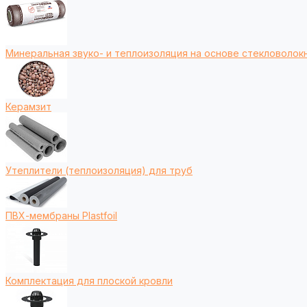
Минеральная звуко- и теплоизоляция на основе стекловолокн
Керамзит
Утеплители (теплоизоляция) для труб
ПВХ-мембраны Plastfoil
Комплектация для плоской кровли