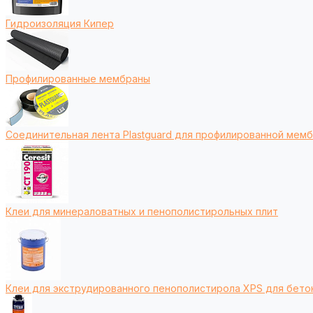
Гидроизоляция Кипер
Профилированные мембраны
Соединительная лента Plastguard для профилированной мем
Клеи для минераловатных и пенополистирольных плит
Клеи для экструдированного пенополистирола XPS для бето