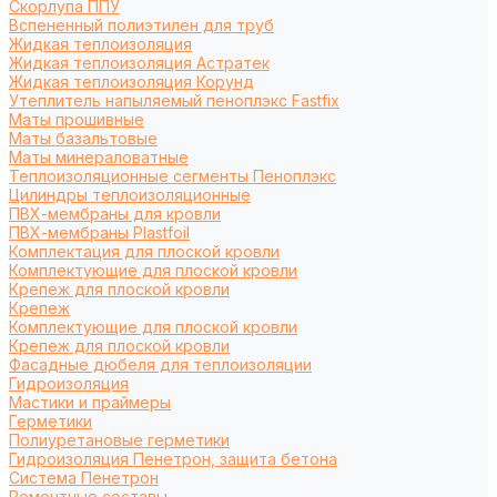
Cкорлупа ППУ
Вспененный полиэтилен для труб
Жидкая теплоизоляция
Жидкая теплоизоляция Астратек
Жидкая теплоизоляция Корунд
Утеплитель напыляемый пеноплэкс Fastfix
Маты прошивные
Маты базальтовые
Маты минераловатные
Теплоизоляционные сегменты Пеноплэкс
Цилиндры теплоизоляционные
ПВХ-мембраны для кровли
ПВХ-мембраны Plastfoil
Комплектация для плоской кровли
Комплектующие для плоской кровли
Крепеж для плоской кровли
Крепеж
Комплектующие для плоской кровли
Крепеж для плоской кровли
Фасадные дюбеля для теплоизоляции
Гидроизоляция
Мастики и праймеры
Герметики
Полиуретановые герметики
Гидроизоляция Пенетрон, защита бетона
Система Пенетрон
Ремонтные составы