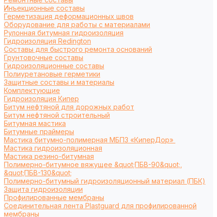
Инъекционные составы
Герметизация деформационных швов
Оборудование для работы с материалами
Рулонная битумная гидроизоляция
Гидроизоляция Redington
Составы для быстрого ремонта оснований
Грунтовочные составы
Гидроизоляционные составы
Полиуретановые герметики
Защитные составы и материалы
Комплектующие
Гидроизоляция Кипер
Битум нефтяной для дорожных работ
Битум нефтяной строительный
Битумная мастика
Битумные праймеры
Мастика битумно-полимерная МБПЗ «КиперДор»
Мастика гидроизоляционная
Мастика резино-битумная
Полимерно-битумное вяжущее &quot;ПБВ-90&quot;,
&quot;ПБВ-130&quot;
Полимерно-битумный гидроизоляционный материал (ПБК)
Защита гидроизоляции
Профилированные мембраны
Соединительная лента Plastguard для профилированной
мембраны