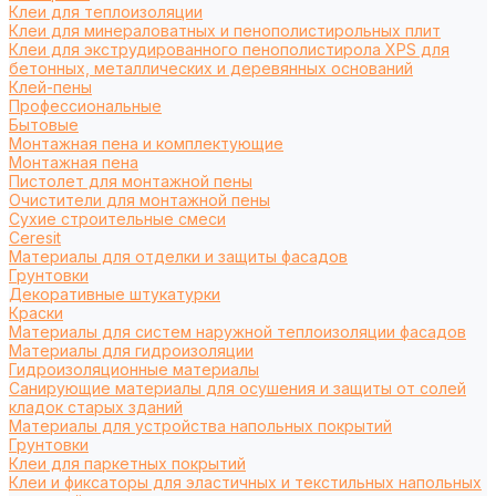
Клеи для теплоизоляции
Клеи для минераловатных и пенополистирольных плит
Клеи для экструдированного пенополистирола XPS для
бетонных, металлических и деревянных оснований
Клей-пены
Профессиональные
Бытовые
Монтажная пена и комплектующие
Монтажная пена
Пистолет для монтажной пены
Очистители для монтажной пены
Сухие строительные смеси
Ceresit
Материалы для отделки и защиты фасадов
Грунтовки
Декоративные штукатурки
Краски
Материалы для систем наружной теплоизоляции фасадов
Материалы для гидроизоляции
Гидроизоляционные материалы
Санирующие материалы для осушения и защиты от солей
кладок старых зданий
Материалы для устройства напольных покрытий
Грунтовки
Клеи для паркетных покрытий
Клеи и фиксаторы для эластичных и текстильных напольных