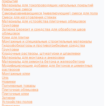
покрытий
Материалы для токопроводящих напольных покрытий
Ремонтные смеси
Самовыравнивающиеся (нивелирующие) смеси для пола
Смеси для изготовления стяжек
Материалы для устройства плиточных облицовок
Грунтовки
Затирка Церезит и средства для обработки швов
облицовок
Клеи для плитки
Монтажные и специальные строительные материалы
Гидрофобизаторы и противогрибковые средства
Грунтовки
Кладочные растворы, штукатурки и шпаклевки
Материалы для монтажа и анкеровки
Материалы для ремонта бетона и железобетона
Модифицирующие добавки для бетонов и цементных
растворов
Монтажные клеи
Unis
Новинки
Популярные товары
Плиточная облицовка
Плиточные клеи
Затирки
Устройство полов
Ровнители