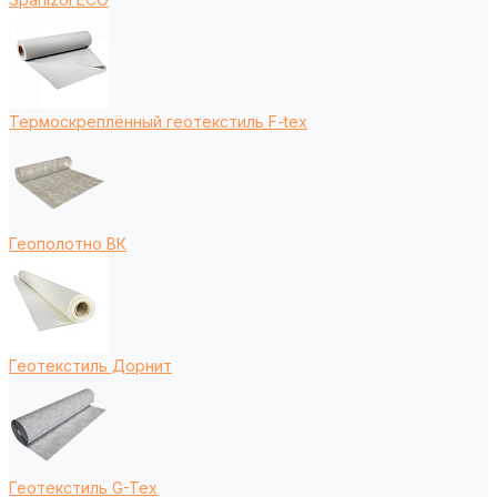
Термоскреплённый геотекстиль F-tex
Геополотно ВК
Геотекстиль Дорнит
Геотекстиль G-Tex