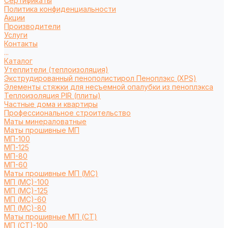
Сертификаты
Политика конфиденциальности
Акции
Производители
Услуги
Контакты
...
Каталог
Утеплители (теплоизоляция)
Экструдированный пенополистирол Пеноплэкс (XPS)
Элементы стяжки для несъемной опалубки из пеноплэкса
Теплоизоляция PIR (плиты)
Частные дома и квартиры
Профессиональное строительство
Маты минераловатные
Маты прошивные МП
МП-100
МП-125
МП-80
МП-60
Маты прошивные МП (МС)
МП (МС)-100
МП (МС)-125
МП (МС)-60
МП (МС)-80
Маты прошивные МП (СТ)
МП (СТ)-100