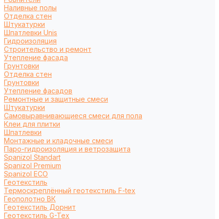
Наливные полы
Отделка стен
Штукатурки
Шпатлевки Unis
Гидроизоляция
Строительство и ремонт
Утепление фасада
Грунтовки
Отделка стен
Грунтовки
Утепление фасадов
Ремонтные и защитные смеси
Штукатурки
Самовыравнивающиеся смеси для пола
Клеи для плитки
Шпатлевки
Монтажные и кладочные смеси
Паро-гидроизоляция и ветрозащита
Spanizol Standart
Spanizol Premium
Spanizol ECO
Геотекстиль
Термоскреплённый геотекстиль F-tex
Геополотно ВК
Геотекстиль Дорнит
Геотекстиль G-Tex