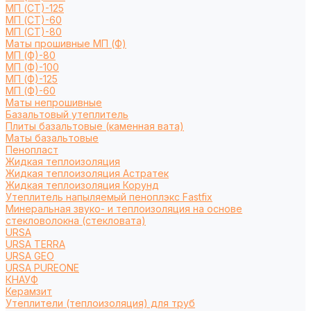
МП (СТ)-125
МП (СТ)-60
МП (СТ)-80
Маты прошивные МП (Ф)
МП (Ф)-80
МП (Ф)-100
МП (Ф)-125
МП (Ф)-60
Маты непрошивные
Базальтовый утеплитель
Плиты базальтовые (каменная вата)
Маты базальтовые
Пенопласт
Жидкая теплоизоляция
Жидкая теплоизоляция Астратек
Жидкая теплоизоляция Корунд
Утеплитель напыляемый пеноплэкс Fastfix
Минеральная звуко- и теплоизоляция на основе
стекловолокна (стекловата)
URSA
URSA TERRA
URSA GEO
URSA PUREONE
КНАУФ
Керамзит
Утеплители (теплоизоляция) для труб