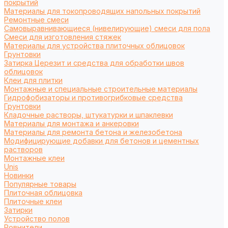
покрытий
Материалы для токопроводящих напольных покрытий
Ремонтные смеси
Самовыравнивающиеся (нивелирующие) смеси для пола
Смеси для изготовления стяжек
Материалы для устройства плиточных облицовок
Грунтовки
Затирка Церезит и средства для обработки швов
облицовок
Клеи для плитки
Монтажные и специальные строительные материалы
Гидрофобизаторы и противогрибковые средства
Грунтовки
Кладочные растворы, штукатурки и шпаклевки
Материалы для монтажа и анкеровки
Материалы для ремонта бетона и железобетона
Модифицирующие добавки для бетонов и цементных
растворов
Монтажные клеи
Unis
Новинки
Популярные товары
Плиточная облицовка
Плиточные клеи
Затирки
Устройство полов
Ровнители