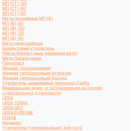
МП (СТ)-125
МП (СТ)-60
МП (СТ)-80
Маты прошивные МП (Ф)
МП (Ф)-80
МП (Ф)-100
МП (Ф)-125
МП (Ф)-60
Маты непрошивные
Базальтовый утеплитель
Плиты базальтовые (каменная вата)
Маты базальтовые
Пенопласт
Жидкая теплоизоляция
Жидкая теплоизоляция Астратек
Жидкая теплоизоляция Корунд
Утеплитель напыляемый пеноплэкс Fastfix
Минеральная звуко- и теплоизоляция на основе
стекловолокна (стекловата)
URSA
URSA TERRA
URSA GEO
URSA PUREONE
КНАУФ
Керамзит
Утеплители (теплоизоляция) для труб