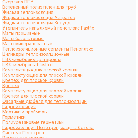
Cкорлупа ППУ
Вспененный полиэтилен для труб
Жидкая теплоизоляция
Жидкая теплоизоляция Астратек
Жидкая теплоизоляция Корунд
Утеплитель напыляемый пеноплэкс Fastfix
Маты прошивные
Маты базальтовые
Маты минераловатные
Теплоизоляционные сегменты Пеноплэкс
Цилиндры теплоизоляционные
ПВХ-мембраны для кровли
ПВХ-мембраны Plastfoil
Комплектация для плоской кровли
Комплектующие для плоской кровли
Крепеж для плоской кровли
Крепеж
Комплектующие для плоской кровли
Крепеж для плоской кровли
Фасадные дюбеля для теплоизоляции
Гидроизоляция
Мастики и праймеры
Герметики
Полиуретановые герметики
Гидроизоляция Пенетрон, защита бетона
Система Пенетрон
Ремонтные составы