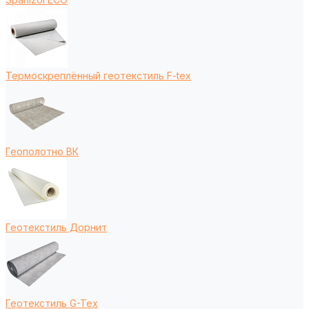
Термоскреплённый геотекстиль F-tex
Геополотно ВК
Геотекстиль Дорнит
Геотекстиль G-Tex