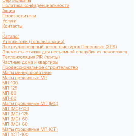
Сертификаты
Политика конфиденциальности
Акции
Производители
Услуги
Контакты
...
Каталог
Утеплители (теплоизоляция)
Экструдированный пенополистирол Пеноплэкс (XPS)
Элементы стяжки для несъемной опалубки из пеноплэкса
Теплоизоляция PIR (плиты)
Частные дома и квартиры
Профессиональное строительство
Маты минераловатные
Маты прошивные МП
МП-100
МП-125
МП-80
МП-60
Маты прошивные МП (МС)
МП (МС)-100
МП (МС)-125
МП (МС)-60
МП (МС)-80
Маты прошивные МП (СТ)
МП (СТ)-100