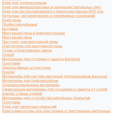
Клеи для теплоизоляции
Клеи для минераловатных и пенополистирольных плит
Клеи для экструдированного пенополистирола XPS для
бетонных, металлических и деревянных оснований
Клей-пены
Профессиональные
Бытовые
Монтажная пена и комплектующие
Монтажная пена
Пистолет для монтажной пены
Очистители для монтажной пены
Сухие строительные смеси
Ceresit
Материалы для отделки и защиты фасадов
Грунтовки
Декоративные штукатурки
Краски
Материалы для систем наружной теплоизоляции фасадов
Материалы для гидроизоляции
Гидроизоляционные материалы
Санирующие материалы для осушения и защиты от солей
кладок старых зданий
Материалы для устройства напольных покрытий
Грунтовки
Клеи для паркетных покрытий
Клеи и фиксаторы для эластичных и текстильных напольных