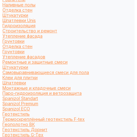
Наливные полы
Отделка стен
Штукатурки
Шпатлевки Unis
Гидроизоляция
Строительство и ремонт
Утепление фасада
Грунтовки
Отделка стен
Грунтовки
Утепление фасадов
Ремонтные и защитные смеси
Штукатурки
Самовыравнивающиеся смеси для пола
Клеи для плитки
Шпатлевки
Монтажные и кладочные смеси
Паро-гидроизоляция и ветрозащита
Spanizol Standart
Spanizol Premium
Spanizol ECO
Геотекстиль
Термоскреплённый геотекстиль F-tex
Геополотно ВК
Геотекстиль Дорнит
Геотекстиль G-Tex