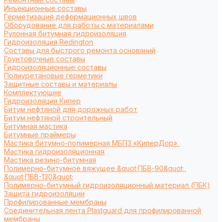
Инъекционные составы
Герметизация деформационных швов
Оборудование для работы с материалами
Рулонная битумная гидроизоляция
Гидроизоляция Redington
Составы для быстрого ремонта оснований
Грунтовочные составы
Гидроизоляционные составы
Полиуретановые герметики
Защитные составы и материалы
Комплектующие
Гидроизоляция Кипер
Битум нефтяной для дорожных работ
Битум нефтяной строительный
Битумная мастика
Битумные праймеры
Мастика битумно-полимерная МБПЗ «КиперДор»
Мастика гидроизоляционная
Мастика резино-битумная
Полимерно-битумное вяжущее &quot;ПБВ-90&quot;,
&quot;ПБВ-130&quot;
Полимерно-битумный гидроизоляционный материал (ПБК)
Защита гидроизоляции
Профилированные мембраны
Соединительная лента Plastguard для профилированной
мембраны