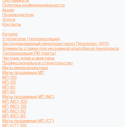
Сертификаты
Политика конфиденциальности
Акции
Производители
Услуги
Контакты
...
Каталог
Утеплители (теплоизоляция)
Экструдированный пенополистирол Пеноплэкс (XPS)
Элементы стяжки для несъемной опалубки из пеноплэкса
Теплоизоляция PIR (плиты)
Частные дома и квартиры
Профессиональное строительство
Маты минераловатные
Маты прошивные МП
МП-100
МП-125
МП-80
МП-60
Маты прошивные МП (МС)
МП (МС)-100
МП (МС)-125
МП (МС)-60
МП (МС)-80
Маты прошивные МП (СТ)
МП (СТ)-100