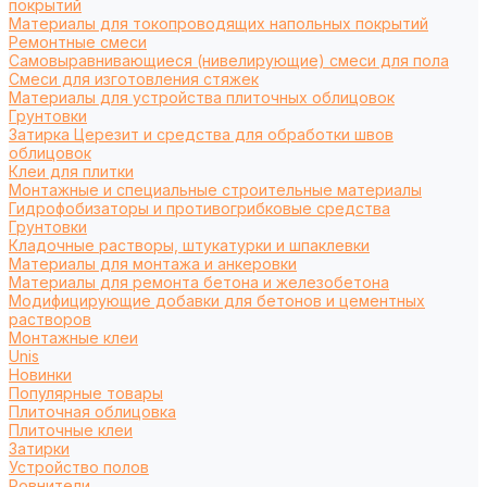
покрытий
Материалы для токопроводящих напольных покрытий
Ремонтные смеси
Самовыравнивающиеся (нивелирующие) смеси для пола
Смеси для изготовления стяжек
Материалы для устройства плиточных облицовок
Грунтовки
Затирка Церезит и средства для обработки швов
облицовок
Клеи для плитки
Монтажные и специальные строительные материалы
Гидрофобизаторы и противогрибковые средства
Грунтовки
Кладочные растворы, штукатурки и шпаклевки
Материалы для монтажа и анкеровки
Материалы для ремонта бетона и железобетона
Модифицирующие добавки для бетонов и цементных
растворов
Монтажные клеи
Unis
Новинки
Популярные товары
Плиточная облицовка
Плиточные клеи
Затирки
Устройство полов
Ровнители