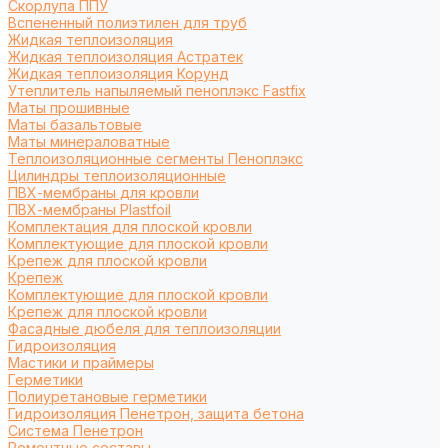
Cкорлупа ППУ
Вспененный полиэтилен для труб
Жидкая теплоизоляция
Жидкая теплоизоляция Астратек
Жидкая теплоизоляция Корунд
Утеплитель напыляемый пеноплэкс Fastfix
Маты прошивные
Маты базальтовые
Маты минераловатные
Теплоизоляционные сегменты Пеноплэкс
Цилиндры теплоизоляционные
ПВХ-мембраны для кровли
ПВХ-мембраны Plastfoil
Комплектация для плоской кровли
Комплектующие для плоской кровли
Крепеж для плоской кровли
Крепеж
Комплектующие для плоской кровли
Крепеж для плоской кровли
Фасадные дюбеля для теплоизоляции
Гидроизоляция
Мастики и праймеры
Герметики
Полиуретановые герметики
Гидроизоляция Пенетрон, защита бетона
Система Пенетрон
Ремонтные составы