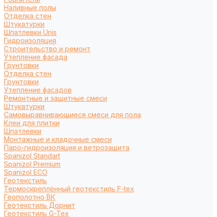
Наливные полы
Отделка стен
Штукатурки
Шпатлевки Unis
Гидроизоляция
Строительство и ремонт
Утепление фасада
Грунтовки
Отделка стен
Грунтовки
Утепление фасадов
Ремонтные и защитные смеси
Штукатурки
Самовыравнивающиеся смеси для пола
Клеи для плитки
Шпатлевки
Монтажные и кладочные смеси
Паро-гидроизоляция и ветрозащита
Spanizol Standart
Spanizol Premium
Spanizol ECO
Геотекстиль
Термоскреплённый геотекстиль F-tex
Геополотно ВК
Геотекстиль Дорнит
Геотекстиль G-Tex