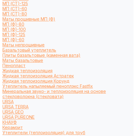
МП (СТ)-125
МП (СТ)-60
МП (СТ)-80
Маты прошивные МП (Ф)
МП (Ф)-80
МП (Ф)-100
МП (Ф)-125
МП (Ф)-60
Маты непрошивные
Базальтовый утеплитель
Плиты базальтовые (каменная вата)
Маты базальтовые
Пенопласт
Жидкая теплоизоляция
Жидкая теплоизоляция Астратек
Жидкая теплоизоляция Корунд
Утеплитель напыляемый пеноплэкс Fastfix
Минеральная звуко- и теплоизоляция на основе
стекловолокна (стекловата)
URSA
URSA TERRA
URSA GEO
URSA PUREONE
КНАУФ
Керамзит
Утеплители (теплоизоляция) для труб