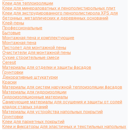
Клеи для теплоизоляции
Клеи для минераловатных и пенополистирольных плит
Клеи для экструдированного пенополистирола XPS для
бетонных, металлических и деревянных оснований
Клей-пены
Профессиональные
Бытовые
Монтажная пена и комплектующие
Монтажная пена
Пистолет для монтажной пены
Очистители для монтажной пены
Сухие строительные смеси
Ceresit
Материалы для отделки и защиты фасадов
Грунтовки
Декоративные штукатурки
Краски
Материалы для систем наружной теплоизоляции фасадов
Материалы для гидроизоляции
Гидроизоляционные материалы
Санирующие материалы для осушения и защиты от солей
кладок старых зданий
Материалы для устройства напольных покрытий
Грунтовки
Клеи для паркетных покрытий
Клеи и фиксаторы для эластичных и текстильных напольных