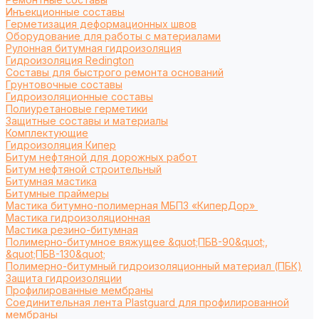
Инъекционные составы
Герметизация деформационных швов
Оборудование для работы с материалами
Рулонная битумная гидроизоляция
Гидроизоляция Redington
Составы для быстрого ремонта оснований
Грунтовочные составы
Гидроизоляционные составы
Полиуретановые герметики
Защитные составы и материалы
Комплектующие
Гидроизоляция Кипер
Битум нефтяной для дорожных работ
Битум нефтяной строительный
Битумная мастика
Битумные праймеры
Мастика битумно-полимерная МБПЗ «КиперДор»
Мастика гидроизоляционная
Мастика резино-битумная
Полимерно-битумное вяжущее &quot;ПБВ-90&quot;,
&quot;ПБВ-130&quot;
Полимерно-битумный гидроизоляционный материал (ПБК)
Защита гидроизоляции
Профилированные мембраны
Соединительная лента Plastguard для профилированной
мембраны