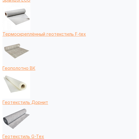
Термоскреплённый геотекстиль F-tex
Геополотно ВК
Геотекстиль Дорнит
Геотекстиль G-Tex