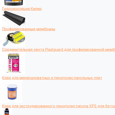
Гидроизоляция Кипер
Профилированные мембраны
Соединительная лента Plastguard для профилированной мем
Клеи для минераловатных и пенополистирольных плит
Клеи для экструдированного пенополистирола XPS для бето