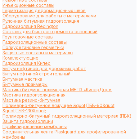
Инъекционные составы
Герметизация деформационных швов
Оборудование для работы с материалами
Рулонная битумная гидроизоляция
Гидроизоляция Redington
Составы для быстрого ремонта оснований
Грунтовочные составы
Гидроизоляционные составы
Полиуретановые герметики
Защитные составы и материалы
Комплектующие
Гидроизоляция Кипер
Битум нефтяной для дорожных работ
Битум нефтяной строительный
Битумная мастика
Битумные праймеры
Мастика битумно-полимерная МБПЗ «КиперДор»
Мастика гидроизоляционная
Мастика резино-битумная
Полимерно-битумное вяжущее &quot;ПБВ-90&quot;,
&quot;ПБВ-130&quot;
Полимерно-битумный гидроизоляционный материал (ПБК)
Защита гидроизоляции
Профилированные мембраны
Соединительная лента Plastguard для профилированной
мембраны