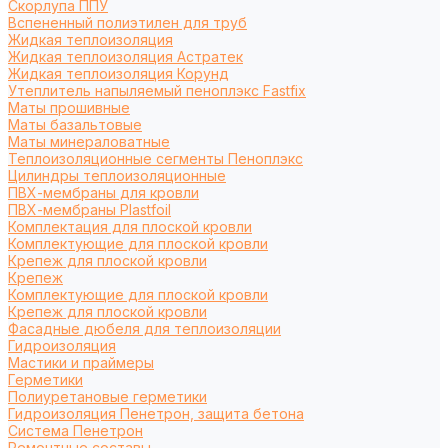
Cкорлупа ППУ
Вспененный полиэтилен для труб
Жидкая теплоизоляция
Жидкая теплоизоляция Астратек
Жидкая теплоизоляция Корунд
Утеплитель напыляемый пеноплэкс Fastfix
Маты прошивные
Маты базальтовые
Маты минераловатные
Теплоизоляционные сегменты Пеноплэкс
Цилиндры теплоизоляционные
ПВХ-мембраны для кровли
ПВХ-мембраны Plastfoil
Комплектация для плоской кровли
Комплектующие для плоской кровли
Крепеж для плоской кровли
Крепеж
Комплектующие для плоской кровли
Крепеж для плоской кровли
Фасадные дюбеля для теплоизоляции
Гидроизоляция
Мастики и праймеры
Герметики
Полиуретановые герметики
Гидроизоляция Пенетрон, защита бетона
Система Пенетрон
Ремонтные составы