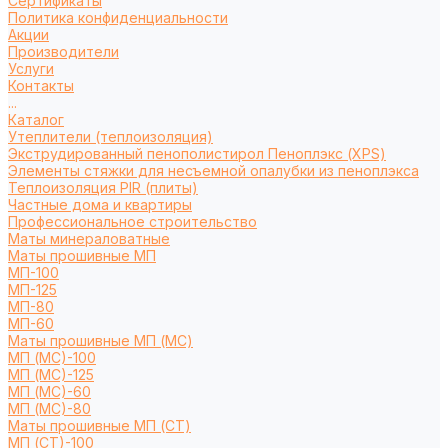
Сертификаты
Политика конфиденциальности
Акции
Производители
Услуги
Контакты
...
Каталог
Утеплители (теплоизоляция)
Экструдированный пенополистирол Пеноплэкс (XPS)
Элементы стяжки для несъемной опалубки из пеноплэкса
Теплоизоляция PIR (плиты)
Частные дома и квартиры
Профессиональное строительство
Маты минераловатные
Маты прошивные МП
МП-100
МП-125
МП-80
МП-60
Маты прошивные МП (МС)
МП (МС)-100
МП (МС)-125
МП (МС)-60
МП (МС)-80
Маты прошивные МП (СТ)
МП (СТ)-100