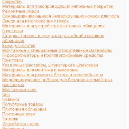
покрытий
Материалы для токопроводящих напольных покрытий
Ремонтные смеси
Самовыравнивающиеся (нивелирующие) смеси для пола
Смеси для изготовления стяжек
Материалы для устройства плиточных облицовок
Грунтовки
Затирка Церезит и средства для обработки швов
облицовок
Клеи для плитки
Монтажные и специальные строительные материалы
Гидрофобизаторы и противогрибковые средства
Грунтовки
Кладочные растворы, штукатурки и шпаклевки
Материалы для монтажа и анкеровки
Материалы для ремонта бетона и железобетона
Модифицирующие добавки для бетонов и цементных
растворов
Монтажные клеи
Unis
Новинки
Популярные товары
Плиточная облицовка
Плиточные клеи
Затирки
Устройство полов
Ровнители