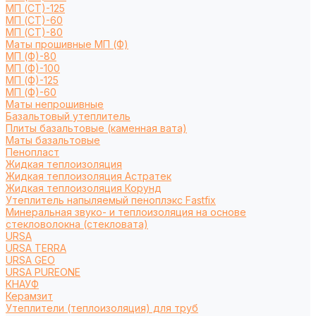
МП (СТ)-125
МП (СТ)-60
МП (СТ)-80
Маты прошивные МП (Ф)
МП (Ф)-80
МП (Ф)-100
МП (Ф)-125
МП (Ф)-60
Маты непрошивные
Базальтовый утеплитель
Плиты базальтовые (каменная вата)
Маты базальтовые
Пенопласт
Жидкая теплоизоляция
Жидкая теплоизоляция Астратек
Жидкая теплоизоляция Корунд
Утеплитель напыляемый пеноплэкс Fastfix
Минеральная звуко- и теплоизоляция на основе
стекловолокна (стекловата)
URSA
URSA TERRA
URSA GEO
URSA PUREONE
КНАУФ
Керамзит
Утеплители (теплоизоляция) для труб