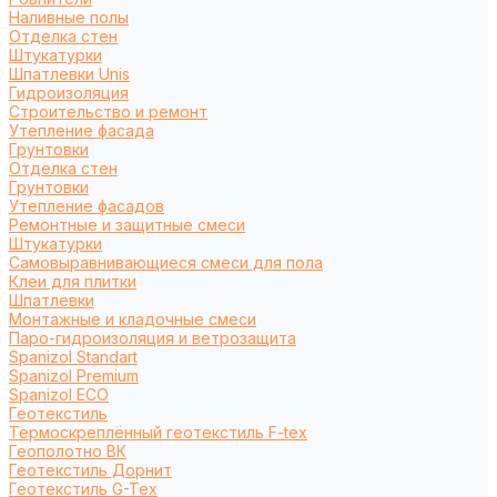
Наливные полы
Отделка стен
Штукатурки
Шпатлевки Unis
Гидроизоляция
Строительство и ремонт
Утепление фасада
Грунтовки
Отделка стен
Грунтовки
Утепление фасадов
Ремонтные и защитные смеси
Штукатурки
Самовыравнивающиеся смеси для пола
Клеи для плитки
Шпатлевки
Монтажные и кладочные смеси
Паро-гидроизоляция и ветрозащита
Spanizol Standart
Spanizol Premium
Spanizol ECO
Геотекстиль
Термоскреплённый геотекстиль F-tex
Геополотно ВК
Геотекстиль Дорнит
Геотекстиль G-Tex