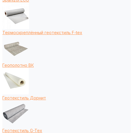
Термоскреплённый геотекстиль F-tex
Геополотно ВК
Геотекстиль Дорнит
Геотекстиль G-Tex