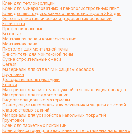
Клеи для теплоизоляции
Клеи для минераловатных и пенополистирольных плит
Клеи для экструдированного пенополистирола XPS для
бетонных, металлических и деревянных оснований
Клей-пены
Профессиональные
Бытовые
Монтажная пена и комплектующие
Монтажная пена
Пистолет для монтажной пены
Очистители для монтажной пены
Сухие строительные смеси
Ceresit
Материалы для отделки и защиты фасадов
Грунтовки
Декоративные штукатурки
Краски
Материалы для систем наружной теплоизоляции фасадов
Материалы для гидроизоляции
Гидроизоляционные материалы
Санирующие материалы для осушения и защиты от солей
кладок старых зданий
Материалы для устройства напольных покрытий
Грунтовки
Клеи для паркетных покрытий
Клеи и фиксаторы для эластичных и текстильных напольных