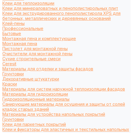
Клеи для теплоизоляции
Клеи для минераловатных и пенополистирольных плит
Клеи для экструдированного пенополистирола XPS для
бетонных, металлических и деревянных оснований
Клей-пены
Профессиональные
Бытовые
Монтажная пена и комплектующие
Монтажная пена
Пистолет для монтажной пены
Очистители для монтажной пены
Сухие строительные смеси
Ceresit
Материалы для отделки и защиты фасадов
Грунтовки
Декоративные штукатурки
Краски
Материалы для систем наружной теплоизоляции фасадов
Материалы для гидроизоляции
Гидроизоляционные материалы
Санирующие материалы для осушения и защиты от солей
кладок старых зданий
Материалы для устройства напольных покрытий
Грунтовки
Клеи для паркетных покрытий
Клеи и фиксаторы для эластичных и текстильных напольных