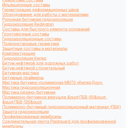
Инъекционные составы
Герметизация деформационных швов
Оборудование для работы с материалами
Рулонная битумная гидроизоляция
Гидроизоляция Redington
Составы для быстрого ремонта оснований
Грунтовочные составы
Гидроизоляционные составы
Полиуретановые герметики
Защитные составы и материалы
Комплектующие
Гидроизоляция Кипер
Битум нефтяной для дорожных работ
Битум нефтяной строительный
Битумная мастика
Битумные праймеры
Мастика битумно-полимерная МБПЗ «КиперДор»
Мастика гидроизоляционная
Мастика резино-битумная
Полимерно-битумное вяжущее &quot;ПБВ-90&quot;,
&quot;ПБВ-130&quot;
Полимерно-битумный гидроизоляционный материал (ПБК)
Защита гидроизоляции
Профилированные мембраны
Соединительная лента Plastguard для профилированной
мембраны