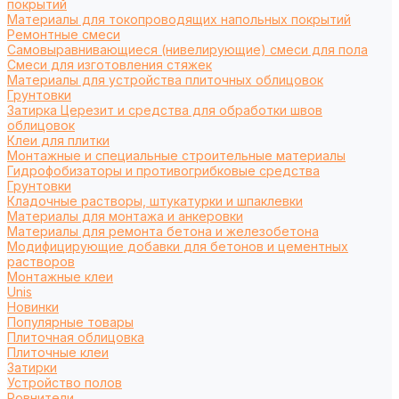
покрытий
Материалы для токопроводящих напольных покрытий
Ремонтные смеси
Самовыравнивающиеся (нивелирующие) смеси для пола
Смеси для изготовления стяжек
Материалы для устройства плиточных облицовок
Грунтовки
Затирка Церезит и средства для обработки швов
облицовок
Клеи для плитки
Монтажные и специальные строительные материалы
Гидрофобизаторы и противогрибковые средства
Грунтовки
Кладочные растворы, штукатурки и шпаклевки
Материалы для монтажа и анкеровки
Материалы для ремонта бетона и железобетона
Модифицирующие добавки для бетонов и цементных
растворов
Монтажные клеи
Unis
Новинки
Популярные товары
Плиточная облицовка
Плиточные клеи
Затирки
Устройство полов
Ровнители