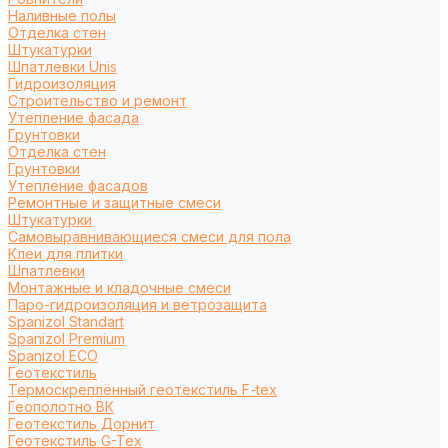
Наливные полы
Отделка стен
Штукатурки
Шпатлевки Unis
Гидроизоляция
Строительство и ремонт
Утепление фасада
Грунтовки
Отделка стен
Грунтовки
Утепление фасадов
Ремонтные и защитные смеси
Штукатурки
Самовыравнивающиеся смеси для пола
Клеи для плитки
Шпатлевки
Монтажные и кладочные смеси
Паро-гидроизоляция и ветрозащита
Spanizol Standart
Spanizol Premium
Spanizol ECO
Геотекстиль
Термоскреплённый геотекстиль F-tex
Геополотно ВК
Геотекстиль Дорнит
Геотекстиль G-Tex