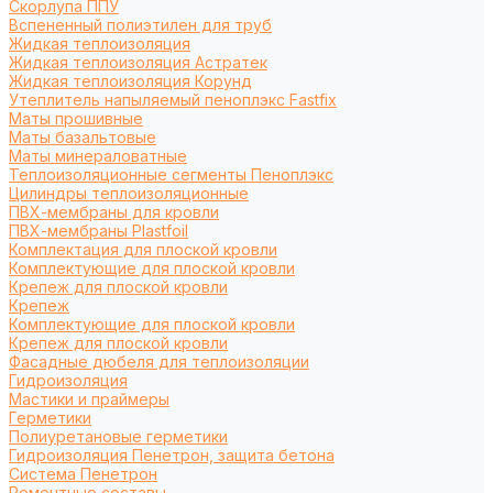
Cкорлупа ППУ
Вспененный полиэтилен для труб
Жидкая теплоизоляция
Жидкая теплоизоляция Астратек
Жидкая теплоизоляция Корунд
Утеплитель напыляемый пеноплэкс Fastfix
Маты прошивные
Маты базальтовые
Маты минераловатные
Теплоизоляционные сегменты Пеноплэкс
Цилиндры теплоизоляционные
ПВХ-мембраны для кровли
ПВХ-мембраны Plastfoil
Комплектация для плоской кровли
Комплектующие для плоской кровли
Крепеж для плоской кровли
Крепеж
Комплектующие для плоской кровли
Крепеж для плоской кровли
Фасадные дюбеля для теплоизоляции
Гидроизоляция
Мастики и праймеры
Герметики
Полиуретановые герметики
Гидроизоляция Пенетрон, защита бетона
Система Пенетрон
Ремонтные составы