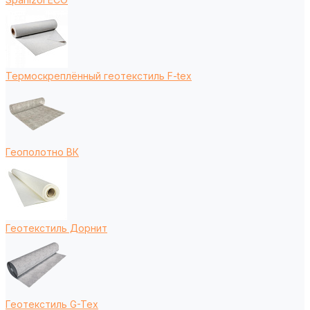
Термоскреплённый геотекстиль F-tex
Геополотно ВК
Геотекстиль Дорнит
Геотекстиль G-Tex