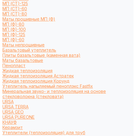
МП (СТ)-125
МП (СТ)-60
МП (СТ)-80
Маты прошивные МП (Ф)
МП (Ф)-80
МП (Ф)-100
МП (Ф)-125
МП (Ф)-60
Маты непрошивные
Базальтовый утеплитель
Плиты базальтовые (каменная вата)
Маты базальтовые
Пенопласт
Жидкая теплоизоляция
Жидкая теплоизоляция Астратек
Жидкая теплоизоляция Корунд
Утеплитель напыляемый пеноплэкс Fastfix
Минеральная звуко- и теплоизоляция на основе
стекловолокна (стекловата)
URSA
URSA TERRA
URSA GEO
URSA PUREONE
КНАУФ
Керамзит
Утеплители (теплоизоляция) для труб