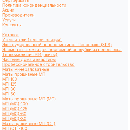
Сертификаты
Политика конфиденциальности
Акции
Производители
Услуги
Контакты
...
Каталог
Утеплители (теплоизоляция)
Экструдированный пенополистирол Пеноплэкс (XPS)
Элементы стяжки для несъемной опалубки из пеноплэкса
Теплоизоляция PIR (плиты)
Частные дома и квартиры
Профессиональное строительство
Маты минераловатные
Маты прошивные МП
МП-100
МП-125
МП-80
МП-60
Маты прошивные МП (МС)
МП (МС)-100
МП (МС)-125
МП (МС)-60
МП (МС)-80
Маты прошивные МП (СТ)
МП (СТ)-100