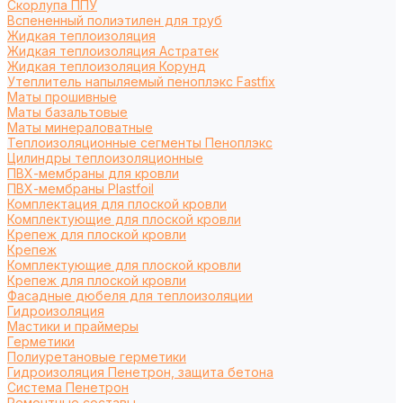
Cкорлупа ППУ
Вспененный полиэтилен для труб
Жидкая теплоизоляция
Жидкая теплоизоляция Астратек
Жидкая теплоизоляция Корунд
Утеплитель напыляемый пеноплэкс Fastfix
Маты прошивные
Маты базальтовые
Маты минераловатные
Теплоизоляционные сегменты Пеноплэкс
Цилиндры теплоизоляционные
ПВХ-мембраны для кровли
ПВХ-мембраны Plastfoil
Комплектация для плоской кровли
Комплектующие для плоской кровли
Крепеж для плоской кровли
Крепеж
Комплектующие для плоской кровли
Крепеж для плоской кровли
Фасадные дюбеля для теплоизоляции
Гидроизоляция
Мастики и праймеры
Герметики
Полиуретановые герметики
Гидроизоляция Пенетрон, защита бетона
Система Пенетрон
Ремонтные составы