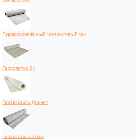
Термоскреплённый геотекстиль F-tex
Геополотно ВК
Геотекстиль Дорнит
Геотекстиль G-Tex