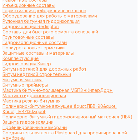
Инъекционные составы
Герметизация деформационных швов
Оборудование для работы с материалами
Рулонная битумная гидроизоляция
Гидроизоляция Redington
Составы для быстрого ремонта оснований
Грунтовочные составы
Гидроизоляционные составы
Полиуретановые герметики
Защитные составы и материалы
Комплектующие
Гидроизоляция Кипер
Битум нефтяной для дорожных работ
Битум нефтяной строительный
Битумная мастика
Битумные праймеры
Мастика битумно-полимерная МБПЗ «КиперДор»
Мастика гидроизоляционная
Мастика резино-битумная
Полимерно-битумное вяжущее &quot;ПБВ-90&quot;,
&quot;ПБВ-130&quot;
Полимерно-битумный гидроизоляционный материал (ПБК)
Защита гидроизоляции
Профилированные мембраны
Соединительная лента Plastguard для профилированной
мембраны