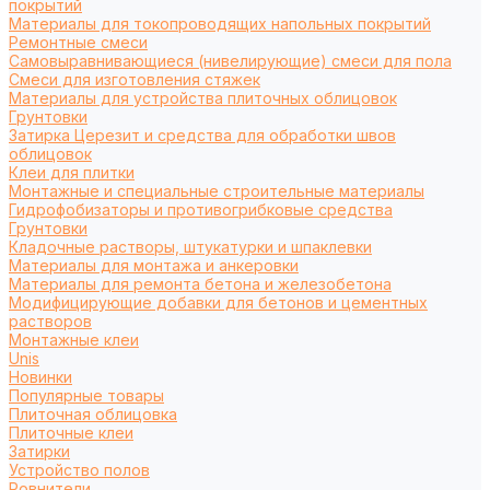
покрытий
Материалы для токопроводящих напольных покрытий
Ремонтные смеси
Самовыравнивающиеся (нивелирующие) смеси для пола
Смеси для изготовления стяжек
Материалы для устройства плиточных облицовок
Грунтовки
Затирка Церезит и средства для обработки швов
облицовок
Клеи для плитки
Монтажные и специальные строительные материалы
Гидрофобизаторы и противогрибковые средства
Грунтовки
Кладочные растворы, штукатурки и шпаклевки
Материалы для монтажа и анкеровки
Материалы для ремонта бетона и железобетона
Модифицирующие добавки для бетонов и цементных
растворов
Монтажные клеи
Unis
Новинки
Популярные товары
Плиточная облицовка
Плиточные клеи
Затирки
Устройство полов
Ровнители