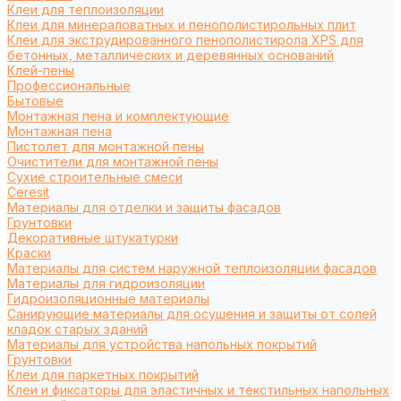
Клеи для теплоизоляции
Клеи для минераловатных и пенополистирольных плит
Клеи для экструдированного пенополистирола XPS для
бетонных, металлических и деревянных оснований
Клей-пены
Профессиональные
Бытовые
Монтажная пена и комплектующие
Монтажная пена
Пистолет для монтажной пены
Очистители для монтажной пены
Сухие строительные смеси
Ceresit
Материалы для отделки и защиты фасадов
Грунтовки
Декоративные штукатурки
Краски
Материалы для систем наружной теплоизоляции фасадов
Материалы для гидроизоляции
Гидроизоляционные материалы
Санирующие материалы для осушения и защиты от солей
кладок старых зданий
Материалы для устройства напольных покрытий
Грунтовки
Клеи для паркетных покрытий
Клеи и фиксаторы для эластичных и текстильных напольных