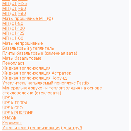
МП (СТ)-125
МП (СТ)-60
МП (СТ)-80
Маты прошивные МП (Ф)
МП (Ф)-80
МП (Ф)-100
МП (Ф)-125
МП (Ф)-60
Маты непрошивные
Базальтовый утеплитель
Плиты базальтовые (каменная вата)
Маты базальтовые
Пенопласт
Жидкая теплоизоляция
Жидкая теплоизоляция Астратек
Жидкая теплоизоляция Корунд
Утеплитель напыляемый пеноплэкс Fastfix
Минеральная звуко- и теплоизоляция на основе
стекловолокна (стекловата)
URSA
URSA TERRA
URSA GEO
URSA PUREONE
КНАУФ
Керамзит
Утеплители (теплоизоляция) для труб