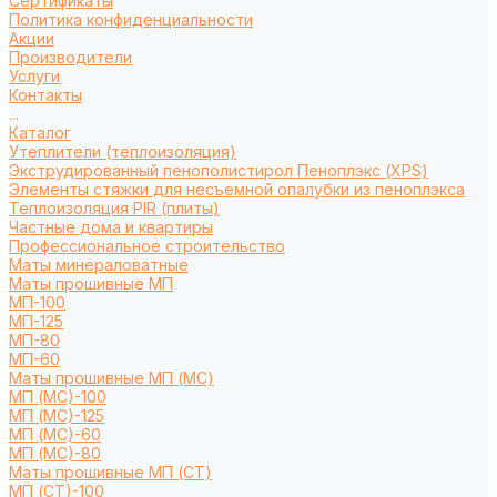
Сертификаты
Политика конфиденциальности
Акции
Производители
Услуги
Контакты
...
Каталог
Утеплители (теплоизоляция)
Экструдированный пенополистирол Пеноплэкс (XPS)
Элементы стяжки для несъемной опалубки из пеноплэкса
Теплоизоляция PIR (плиты)
Частные дома и квартиры
Профессиональное строительство
Маты минераловатные
Маты прошивные МП
МП-100
МП-125
МП-80
МП-60
Маты прошивные МП (МС)
МП (МС)-100
МП (МС)-125
МП (МС)-60
МП (МС)-80
Маты прошивные МП (СТ)
МП (СТ)-100