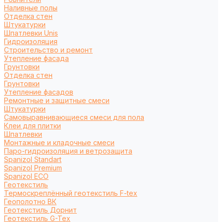
Наливные полы
Отделка стен
Штукатурки
Шпатлевки Unis
Гидроизоляция
Строительство и ремонт
Утепление фасада
Грунтовки
Отделка стен
Грунтовки
Утепление фасадов
Ремонтные и защитные смеси
Штукатурки
Самовыравнивающиеся смеси для пола
Клеи для плитки
Шпатлевки
Монтажные и кладочные смеси
Паро-гидроизоляция и ветрозащита
Spanizol Standart
Spanizol Premium
Spanizol ECO
Геотекстиль
Термоскреплённый геотекстиль F-tex
Геополотно ВК
Геотекстиль Дорнит
Геотекстиль G-Tex