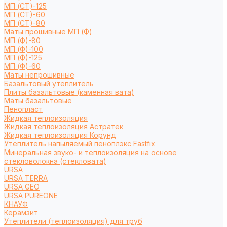
МП (СТ)-125
МП (СТ)-60
МП (СТ)-80
Маты прошивные МП (Ф)
МП (Ф)-80
МП (Ф)-100
МП (Ф)-125
МП (Ф)-60
Маты непрошивные
Базальтовый утеплитель
Плиты базальтовые (каменная вата)
Маты базальтовые
Пенопласт
Жидкая теплоизоляция
Жидкая теплоизоляция Астратек
Жидкая теплоизоляция Корунд
Утеплитель напыляемый пеноплэкс Fastfix
Минеральная звуко- и теплоизоляция на основе
стекловолокна (стекловата)
URSA
URSA TERRA
URSA GEO
URSA PUREONE
КНАУФ
Керамзит
Утеплители (теплоизоляция) для труб