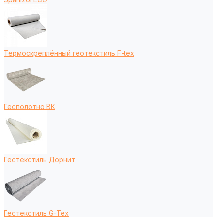
Термоскреплённый геотекстиль F-tex
Геополотно ВК
Геотекстиль Дорнит
Геотекстиль G-Tex