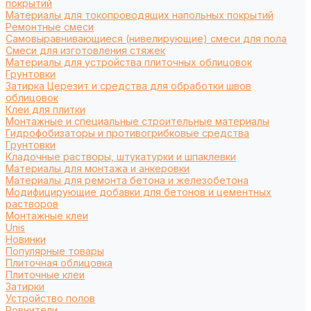
покрытий
Материалы для токопроводящих напольных покрытий
Ремонтные смеси
Самовыравнивающиеся (нивелирующие) смеси для пола
Смеси для изготовления стяжек
Материалы для устройства плиточных облицовок
Грунтовки
Затирка Церезит и средства для обработки швов
облицовок
Клеи для плитки
Монтажные и специальные строительные материалы
Гидрофобизаторы и противогрибковые средства
Грунтовки
Кладочные растворы, штукатурки и шпаклевки
Материалы для монтажа и анкеровки
Материалы для ремонта бетона и железобетона
Модифицирующие добавки для бетонов и цементных
растворов
Монтажные клеи
Unis
Новинки
Популярные товары
Плиточная облицовка
Плиточные клеи
Затирки
Устройство полов
Ровнители