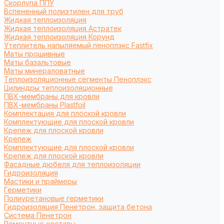
Cкорлупа ППУ
Вспененный полиэтилен для труб
Жидкая теплоизоляция
Жидкая теплоизоляция Астратек
Жидкая теплоизоляция Корунд
Утеплитель напыляемый пеноплэкс Fastfix
Маты прошивные
Маты базальтовые
Маты минераловатные
Теплоизоляционные сегменты Пеноплэкс
Цилиндры теплоизоляционные
ПВХ-мембраны для кровли
ПВХ-мембраны Plastfoil
Комплектация для плоской кровли
Комплектующие для плоской кровли
Крепеж для плоской кровли
Крепеж
Комплектующие для плоской кровли
Крепеж для плоской кровли
Фасадные дюбеля для теплоизоляции
Гидроизоляция
Мастики и праймеры
Герметики
Полиуретановые герметики
Гидроизоляция Пенетрон, защита бетона
Система Пенетрон
Ремонтные составы