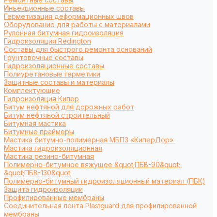
Инъекционные составы
Герметизация деформационных швов
Оборудование для работы с материалами
Рулонная битумная гидроизоляция
Гидроизоляция Redington
Составы для быстрого ремонта оснований
Грунтовочные составы
Гидроизоляционные составы
Полиуретановые герметики
Защитные составы и материалы
Комплектующие
Гидроизоляция Кипер
Битум нефтяной для дорожных работ
Битум нефтяной строительный
Битумная мастика
Битумные праймеры
Мастика битумно-полимерная МБПЗ «КиперДор»
Мастика гидроизоляционная
Мастика резино-битумная
Полимерно-битумное вяжущее &quot;ПБВ-90&quot;,
&quot;ПБВ-130&quot;
Полимерно-битумный гидроизоляционный материал (ПБК)
Защита гидроизоляции
Профилированные мембраны
Соединительная лента Plastguard для профилированной
мембраны