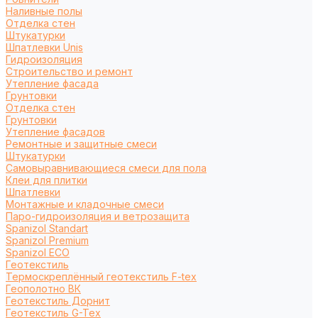
Наливные полы
Отделка стен
Штукатурки
Шпатлевки Unis
Гидроизоляция
Строительство и ремонт
Утепление фасада
Грунтовки
Отделка стен
Грунтовки
Утепление фасадов
Ремонтные и защитные смеси
Штукатурки
Самовыравнивающиеся смеси для пола
Клеи для плитки
Шпатлевки
Монтажные и кладочные смеси
Паро-гидроизоляция и ветрозащита
Spanizol Standart
Spanizol Premium
Spanizol ECO
Геотекстиль
Термоскреплённый геотекстиль F-tex
Геополотно ВК
Геотекстиль Дорнит
Геотекстиль G-Tex