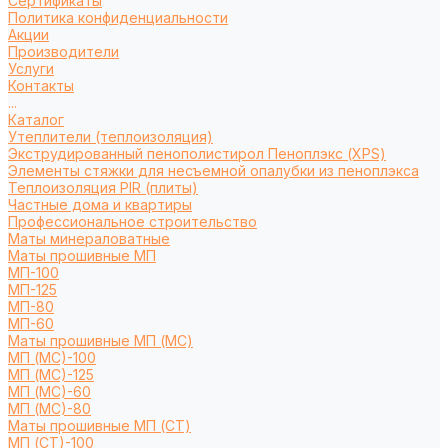
Сертификаты
Политика конфиденциальности
Акции
Производители
Услуги
Контакты
...
Каталог
Утеплители (теплоизоляция)
Экструдированный пенополистирол Пеноплэкс (XPS)
Элементы стяжки для несъемной опалубки из пеноплэкса
Теплоизоляция PIR (плиты)
Частные дома и квартиры
Профессиональное строительство
Маты минераловатные
Маты прошивные МП
МП-100
МП-125
МП-80
МП-60
Маты прошивные МП (МС)
МП (МС)-100
МП (МС)-125
МП (МС)-60
МП (МС)-80
Маты прошивные МП (СТ)
МП (СТ)-100