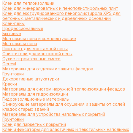
Клеи для теплоизоляции
Клеи для минераловатных и пенополистирольных плит
Клеи для экструдированного пенополистирола XPS для
бетонных, металлических и деревянных оснований
Клей-пены
Профессиональные
Бытовые
Монтажная пена и комплектующие
Монтажная пена
Пистолет для монтажной пены
Очистители для монтажной пены
Сухие строительные смеси
Ceresit
Материалы для отделки и защиты фасадов
Грунтовки
Декоративные штукатурки
Краски
Материалы для систем наружной теплоизоляции фасадов
Материалы для гидроизоляции
Гидроизоляционные материалы
Санирующие материалы для осушения и защиты от солей
кладок старых зданий
Материалы для устройства напольных покрытий
Грунтовки
Клеи для паркетных покрытий
Клеи и фиксаторы для эластичных и текстильных напольных