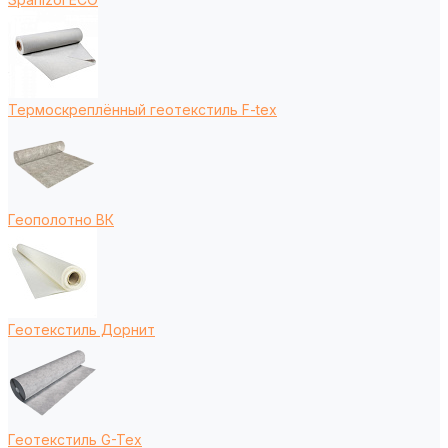
Термоскреплённый геотекстиль F-tex
Геополотно ВК
Геотекстиль Дорнит
Геотекстиль G-Tex