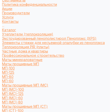
Сертификаты
Политика конфиденциальности
Акции
Производители
Услуги
Контакты
...
Каталог
Утеплители (теплоизоляция)
Экструдированный пенополистирол Пеноплэкс (XPS)
Элементы стяжки для несъемной опалубки из пеноплэкса
Теплоизоляция PIR (плиты)
Частные дома и квартиры
Профессиональное строительство
Маты минераловатные
Маты прошивные МП
МП-100
МП-125
МП-80
МП-60
Маты прошивные МП (МС)
МП (МС)-100
МП (МС)-125
МП (МС)-60
МП (МС)-80
Маты прошивные МП (СТ)
МП (СТ)-100