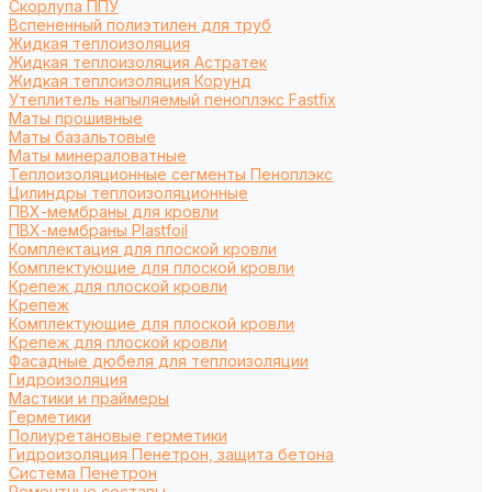
Cкорлупа ППУ
Вспененный полиэтилен для труб
Жидкая теплоизоляция
Жидкая теплоизоляция Астратек
Жидкая теплоизоляция Корунд
Утеплитель напыляемый пеноплэкс Fastfix
Маты прошивные
Маты базальтовые
Маты минераловатные
Теплоизоляционные сегменты Пеноплэкс
Цилиндры теплоизоляционные
ПВХ-мембраны для кровли
ПВХ-мембраны Plastfoil
Комплектация для плоской кровли
Комплектующие для плоской кровли
Крепеж для плоской кровли
Крепеж
Комплектующие для плоской кровли
Крепеж для плоской кровли
Фасадные дюбеля для теплоизоляции
Гидроизоляция
Мастики и праймеры
Герметики
Полиуретановые герметики
Гидроизоляция Пенетрон, защита бетона
Система Пенетрон
Ремонтные составы