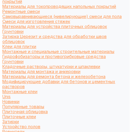
покрытий
Материалы для токопроводящих напольных покрытий
Ремонтные смеси
Самовыравнивающиеся (нивелирующие) смеси для пола
Смеси для изготовления стяжек
Материалы для устройства плиточных облицовок
Грунтовки
Затирка Церезит и средства для обработки швов
облицовок
Клеи для плитки
Монтажные и специальные строительные материалы
Гидрофобизаторы и противогрибковые средства
Грунтовки
Кладочные растворы, штукатурки и шпаклевки
Материалы для монтажа и анкеровки
Материалы для ремонта бетона и железобетона
Модифицирующие добавки для бетонов и цементных
растворов
Монтажные клеи
Unis
Новинки
Популярные товары
Плиточная облицовка
Плиточные клеи
Затирки
Устройство полов
Ровнители