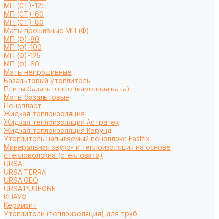
МП (СТ)-125
МП (СТ)-60
МП (СТ)-80
Маты прошивные МП (Ф)
МП (Ф)-80
МП (Ф)-100
МП (Ф)-125
МП (Ф)-60
Маты непрошивные
Базальтовый утеплитель
Плиты базальтовые (каменная вата)
Маты базальтовые
Пенопласт
Жидкая теплоизоляция
Жидкая теплоизоляция Астратек
Жидкая теплоизоляция Корунд
Утеплитель напыляемый пеноплэкс Fastfix
Минеральная звуко- и теплоизоляция на основе
стекловолокна (стекловата)
URSA
URSA TERRA
URSA GEO
URSA PUREONE
КНАУФ
Керамзит
Утеплители (теплоизоляция) для труб