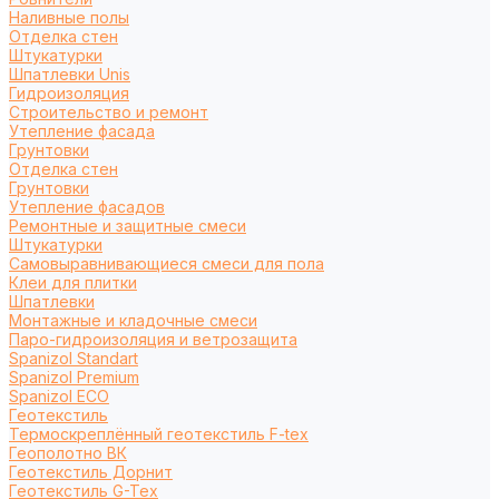
Наливные полы
Отделка стен
Штукатурки
Шпатлевки Unis
Гидроизоляция
Строительство и ремонт
Утепление фасада
Грунтовки
Отделка стен
Грунтовки
Утепление фасадов
Ремонтные и защитные смеси
Штукатурки
Самовыравнивающиеся смеси для пола
Клеи для плитки
Шпатлевки
Монтажные и кладочные смеси
Паро-гидроизоляция и ветрозащита
Spanizol Standart
Spanizol Premium
Spanizol ECO
Геотекстиль
Термоскреплённый геотекстиль F-tex
Геополотно ВК
Геотекстиль Дорнит
Геотекстиль G-Tex