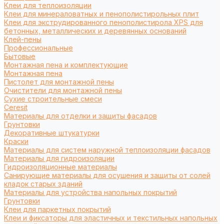
Клеи для теплоизоляции
Клеи для минераловатных и пенополистирольных плит
Клеи для экструдированного пенополистирола XPS для
бетонных, металлических и деревянных оснований
Клей-пены
Профессиональные
Бытовые
Монтажная пена и комплектующие
Монтажная пена
Пистолет для монтажной пены
Очистители для монтажной пены
Сухие строительные смеси
Ceresit
Материалы для отделки и защиты фасадов
Грунтовки
Декоративные штукатурки
Краски
Материалы для систем наружной теплоизоляции фасадов
Материалы для гидроизоляции
Гидроизоляционные материалы
Санирующие материалы для осушения и защиты от солей
кладок старых зданий
Материалы для устройства напольных покрытий
Грунтовки
Клеи для паркетных покрытий
Клеи и фиксаторы для эластичных и текстильных напольных