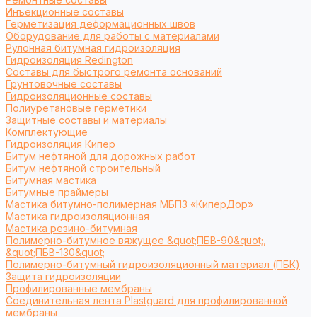
Инъекционные составы
Герметизация деформационных швов
Оборудование для работы с материалами
Рулонная битумная гидроизоляция
Гидроизоляция Redington
Составы для быстрого ремонта оснований
Грунтовочные составы
Гидроизоляционные составы
Полиуретановые герметики
Защитные составы и материалы
Комплектующие
Гидроизоляция Кипер
Битум нефтяной для дорожных работ
Битум нефтяной строительный
Битумная мастика
Битумные праймеры
Мастика битумно-полимерная МБПЗ «КиперДор»
Мастика гидроизоляционная
Мастика резино-битумная
Полимерно-битумное вяжущее &quot;ПБВ-90&quot;,
&quot;ПБВ-130&quot;
Полимерно-битумный гидроизоляционный материал (ПБК)
Защита гидроизоляции
Профилированные мембраны
Соединительная лента Plastguard для профилированной
мембраны