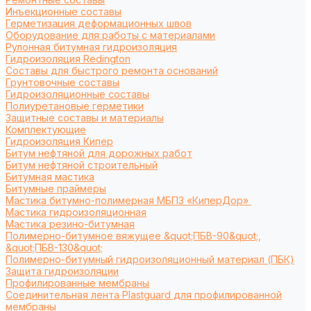
Инъекционные составы
Герметизация деформационных швов
Оборудование для работы с материалами
Рулонная битумная гидроизоляция
Гидроизоляция Redington
Составы для быстрого ремонта оснований
Грунтовочные составы
Гидроизоляционные составы
Полиуретановые герметики
Защитные составы и материалы
Комплектующие
Гидроизоляция Кипер
Битум нефтяной для дорожных работ
Битум нефтяной строительный
Битумная мастика
Битумные праймеры
Мастика битумно-полимерная МБПЗ «КиперДор»
Мастика гидроизоляционная
Мастика резино-битумная
Полимерно-битумное вяжущее &quot;ПБВ-90&quot;,
&quot;ПБВ-130&quot;
Полимерно-битумный гидроизоляционный материал (ПБК)
Защита гидроизоляции
Профилированные мембраны
Соединительная лента Plastguard для профилированной
мембраны