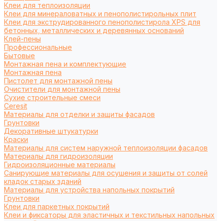
Клеи для теплоизоляции
Клеи для минераловатных и пенополистирольных плит
Клеи для экструдированного пенополистирола XPS для
бетонных, металлических и деревянных оснований
Клей-пены
Профессиональные
Бытовые
Монтажная пена и комплектующие
Монтажная пена
Пистолет для монтажной пены
Очистители для монтажной пены
Сухие строительные смеси
Ceresit
Материалы для отделки и защиты фасадов
Грунтовки
Декоративные штукатурки
Краски
Материалы для систем наружной теплоизоляции фасадов
Материалы для гидроизоляции
Гидроизоляционные материалы
Санирующие материалы для осушения и защиты от солей
кладок старых зданий
Материалы для устройства напольных покрытий
Грунтовки
Клеи для паркетных покрытий
Клеи и фиксаторы для эластичных и текстильных напольных