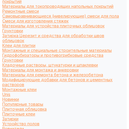
покрытий
Материалы для токопроводящих напольных покрытий
Ремонтные смеси
Самовыравнивающиеся (нивелирующие) смеси для пола
Смеси для изготовления стяжек
Материалы для устройства плиточных облицовок
Грунтовки
Затирка Церезит и средства для обработки швов
облицовок
Клеи для плитки
Монтажные и специальные строительные материалы
Гидрофобизаторы и противогрибковые средства
Грунтовки
Кладочные растворы, штукатурки и шпаклевки
Материалы для монтажа и анкеровки
Материалы для ремонта бетона и железобетона
Модифицирующие добавки для бетонов и цементных
растворов
Монтажные клеи
Unis
Новинки
Популярные товары
Плиточная облицовка
Плиточные клеи
Затирки
Устройство полов
Ровнители