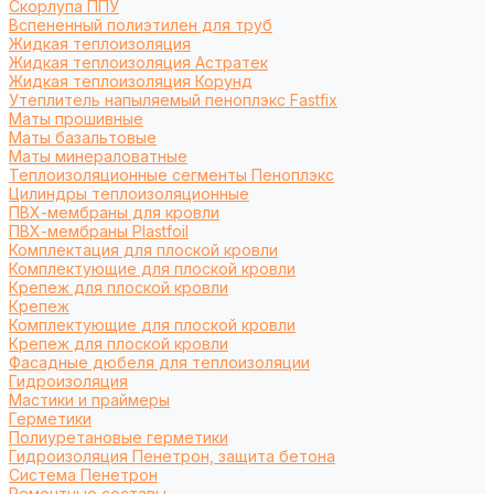
Cкорлупа ППУ
Вспененный полиэтилен для труб
Жидкая теплоизоляция
Жидкая теплоизоляция Астратек
Жидкая теплоизоляция Корунд
Утеплитель напыляемый пеноплэкс Fastfix
Маты прошивные
Маты базальтовые
Маты минераловатные
Теплоизоляционные сегменты Пеноплэкс
Цилиндры теплоизоляционные
ПВХ-мембраны для кровли
ПВХ-мембраны Plastfoil
Комплектация для плоской кровли
Комплектующие для плоской кровли
Крепеж для плоской кровли
Крепеж
Комплектующие для плоской кровли
Крепеж для плоской кровли
Фасадные дюбеля для теплоизоляции
Гидроизоляция
Мастики и праймеры
Герметики
Полиуретановые герметики
Гидроизоляция Пенетрон, защита бетона
Система Пенетрон
Ремонтные составы