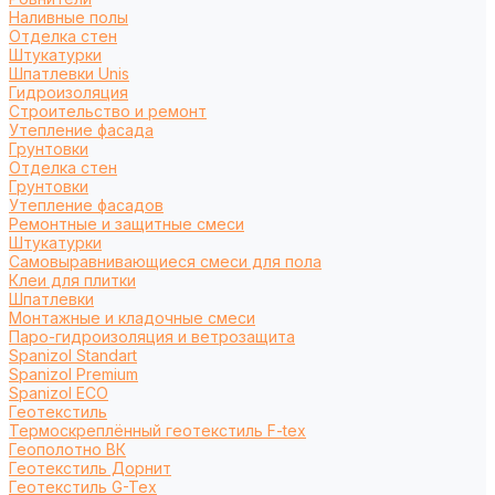
Наливные полы
Отделка стен
Штукатурки
Шпатлевки Unis
Гидроизоляция
Строительство и ремонт
Утепление фасада
Грунтовки
Отделка стен
Грунтовки
Утепление фасадов
Ремонтные и защитные смеси
Штукатурки
Самовыравнивающиеся смеси для пола
Клеи для плитки
Шпатлевки
Монтажные и кладочные смеси
Паро-гидроизоляция и ветрозащита
Spanizol Standart
Spanizol Premium
Spanizol ECO
Геотекстиль
Термоскреплённый геотекстиль F-tex
Геополотно ВК
Геотекстиль Дорнит
Геотекстиль G-Tex