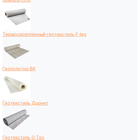
Термоскреплённый геотекстиль F-tex
Геополотно ВК
Геотекстиль Дорнит
Геотекстиль G-Tex