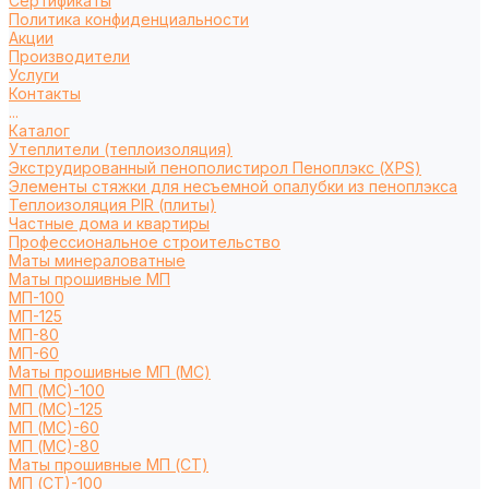
Сертификаты
Политика конфиденциальности
Акции
Производители
Услуги
Контакты
...
Каталог
Утеплители (теплоизоляция)
Экструдированный пенополистирол Пеноплэкс (XPS)
Элементы стяжки для несъемной опалубки из пеноплэкса
Теплоизоляция PIR (плиты)
Частные дома и квартиры
Профессиональное строительство
Маты минераловатные
Маты прошивные МП
МП-100
МП-125
МП-80
МП-60
Маты прошивные МП (МС)
МП (МС)-100
МП (МС)-125
МП (МС)-60
МП (МС)-80
Маты прошивные МП (СТ)
МП (СТ)-100