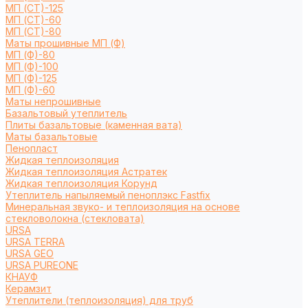
МП (СТ)-125
МП (СТ)-60
МП (СТ)-80
Маты прошивные МП (Ф)
МП (Ф)-80
МП (Ф)-100
МП (Ф)-125
МП (Ф)-60
Маты непрошивные
Базальтовый утеплитель
Плиты базальтовые (каменная вата)
Маты базальтовые
Пенопласт
Жидкая теплоизоляция
Жидкая теплоизоляция Астратек
Жидкая теплоизоляция Корунд
Утеплитель напыляемый пеноплэкс Fastfix
Минеральная звуко- и теплоизоляция на основе
стекловолокна (стекловата)
URSA
URSA TERRA
URSA GEO
URSA PUREONE
КНАУФ
Керамзит
Утеплители (теплоизоляция) для труб