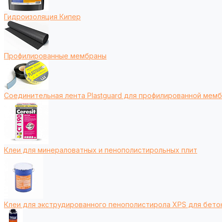
Гидроизоляция Кипер
Профилированные мембраны
Соединительная лента Plastguard для профилированной мем
Клеи для минераловатных и пенополистирольных плит
Клеи для экструдированного пенополистирола XPS для бето