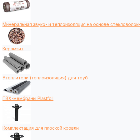
Минеральная звуко- и теплоизоляция на основе стекловолокн
Керамзит
Утеплители (теплоизоляция) для труб
ПВХ-мембраны Plastfoil
Комплектация для плоской кровли