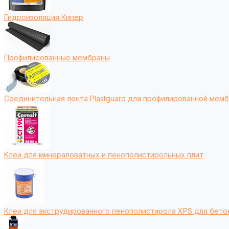
Гидроизоляция Кипер
Профилированные мембраны
Соединительная лента Plastguard для профилированной мем
Клеи для минераловатных и пенополистирольных плит
Клеи для экструдированного пенополистирола XPS для бето