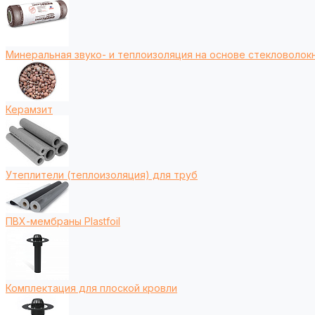
Минеральная звуко- и теплоизоляция на основе стекловолокн
Керамзит
Утеплители (теплоизоляция) для труб
ПВХ-мембраны Plastfoil
Комплектация для плоской кровли